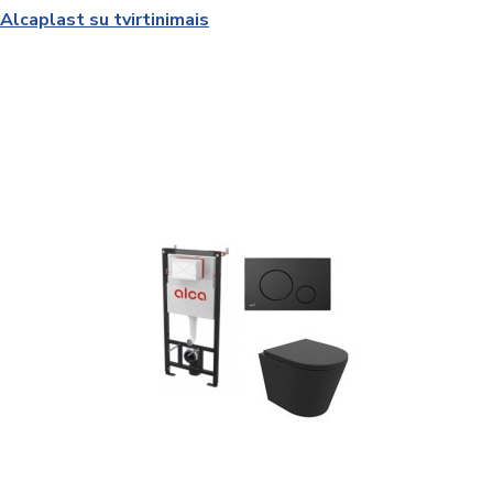
Pažemintas potinkinis WC rėmas AM101/850 Alcaplast su tvirtinimais