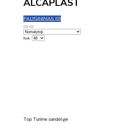
ALCAPLAST
PALYGINIMAS (0)
Kiek:
Top
Turime sandėlyje