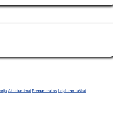
rija
Atsisiuntimai
Prenumeratos
Lojalumo taškai