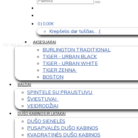
0 | 0,00€
Krepšelis dar tuščias... :(
AKSESUARAI
Kategorijos
BURLINGTON TRADITIONAL
TIGER - URBAN BLACK
TIGER - URBAN WHITE
TIGER ZENNA 
BOSTON
BALDAI
SPINTELE SU PRAUSTUVU 
ŠVIESTUVAI  
VEIDRODŽIAI
DUŠO KABINOS IR LATAKAI
DUŠO SIENELĖS
PUSAPVALĖS DUŠO KABINOS
KVADRATINĖS DUŠO KABINOS