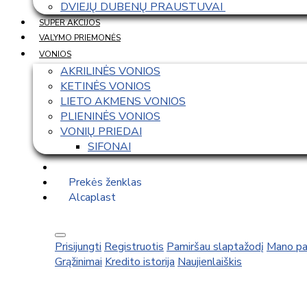
DVIEJŲ DUBENŲ PRAUSTUVAI 
SUPER AKCIJOS
VALYMO PRIEMONĖS
VONIOS
AKRILINĖS VONIOS
KETINĖS VONIOS
LIETO AKMENS VONIOS
PLIENINĖS VONIOS
VONIŲ PRIEDAI
SIFONAI
Prekės ženklas
Alcaplast
Prisijungti
Registruotis
Pamiršau slaptažodį
Mano pa
Grąžinimai
Kredito istorija
Naujienlaiškis