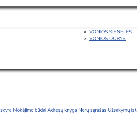
VONIOS SIENELĖS
VONIOS DURYS
skyra
Mokėjimo būdai
Adresų knyga
Norų sąrašas
Užsakymų isto