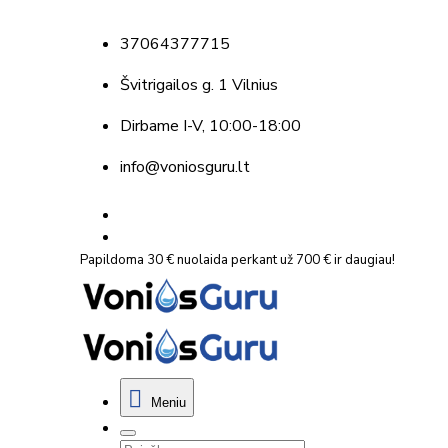
37064377715
Švitrigailos g. 1 Vilnius
Dirbame
I-V, 10:00-18:00
info@voniosguru.lt
Papildoma 30 € nuolaida perkant už 700 € ir daugiau!
Meniu