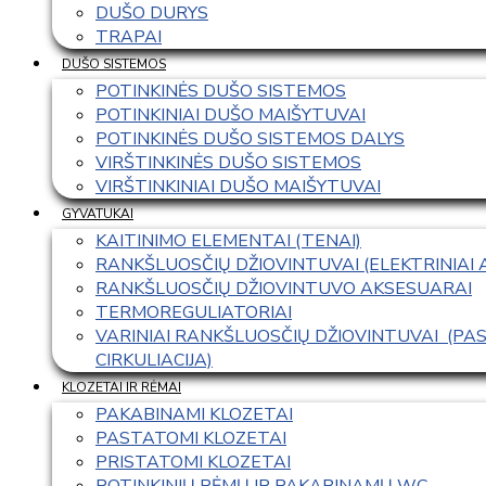
DUŠO DURYS
TRAPAI
DUŠO SISTEMOS
POTINKINĖS DUŠO SISTEMOS
POTINKINIAI DUŠO MAIŠYTUVAI
POTINKINĖS DUŠO SISTEMOS DALYS
VIRŠTINKINĖS DUŠO SISTEMOS
VIRŠTINKINIAI DUŠO MAIŠYTUVAI
GYVATUKAI
KAITINIMO ELEMENTAI (TENAI)
RANKŠLUOSČIŲ DŽIOVINTUVAI (ELEKTRINIAI
RANKŠLUOSČIŲ DŽIOVINTUVO AKSESUARAI
TERMOREGULIATORIAI
VARINIAI RANKŠLUOSČIŲ DŽIOVINTUVAI  (P
CIRKULIACIJA)
KLOZETAI IR RĖMAI
PAKABINAMI KLOZETAI
PASTATOMI KLOZETAI
PRISTATOMI KLOZETAI
POTINKINIŲ RĖMŲ IR PAKABINAMŲ WC 