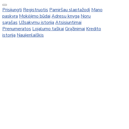
Prisijungti
Registruotis
Pamiršau slaptažodį
Mano
paskyra
Mokėjimo būdai
Adresų knyga
Norų
sąrašas
Užsakymų istorija
Atsisiuntimai
Prenumeratos
Lojalumo taškai
Grąžinimai
Kredito
istorija
Naujienlaiškis