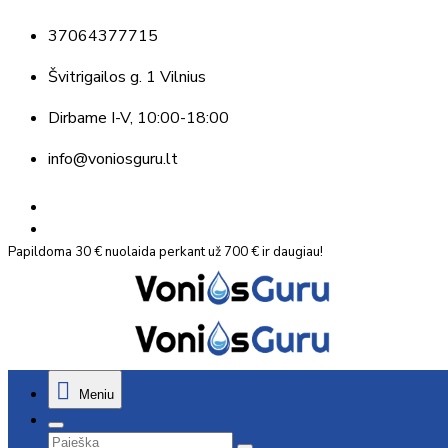
37064377715
Švitrigailos g. 1 Vilnius
Dirbame
I-V, 10:00-18:00
info@voniosguru.lt
Papildoma 30 € nuolaida perkant už 700 € ir daugiau!
Meniu