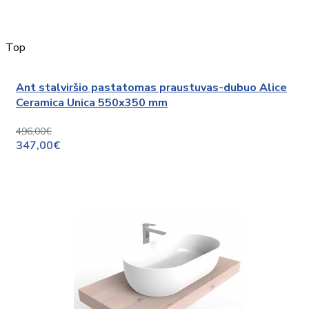
Top
Ant stalviršio pastatomas praustuvas-dubuo Alice
Ceramica Unica 550x350 mm
496,00€
347,00€