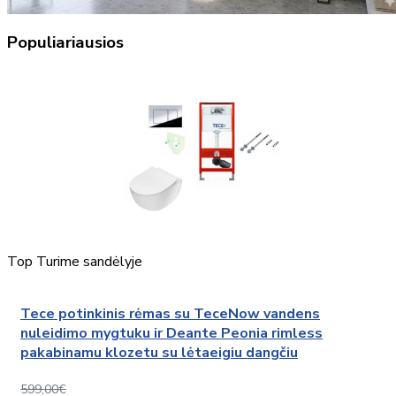
Populiariausios
Top
Turime sandėlyje
Tece potinkinis rėmas su TeceNow vandens
nuleidimo mygtuku ir Deante Peonia rimless
pakabinamu klozetu su lėtaeigiu dangčiu
599,00€