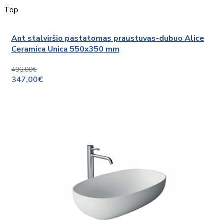
Top
Ant stalviršio pastatomas praustuvas-dubuo Alice
Ceramica Unica 550x350 mm
496,00€
347,00€