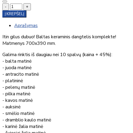
-
+
Į KREPŠELĮ
Aprašymas
Itin gilus dubuo! Baltas keraminis dangtelis komplekte!
Matmenys 700x390 mm.
Galima rinktis iš daugiau nei 10 spalvų (kaina + 45%):
- balta matinė
- juoda matinė
- antracito matinė
- platininė
- pelenų matinė
- pilka matinė
- kavos matinė
- auksinė
- smėlio matinė
- dramblio kaulo matinė
- karinė žalia matinė