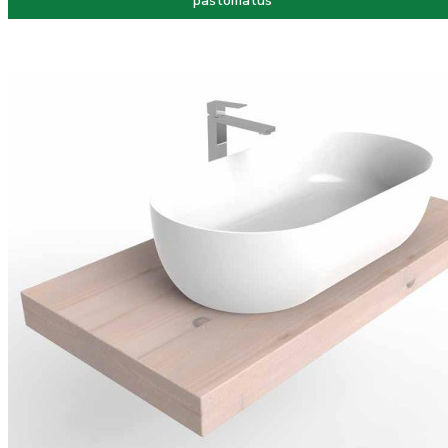
paštomatus