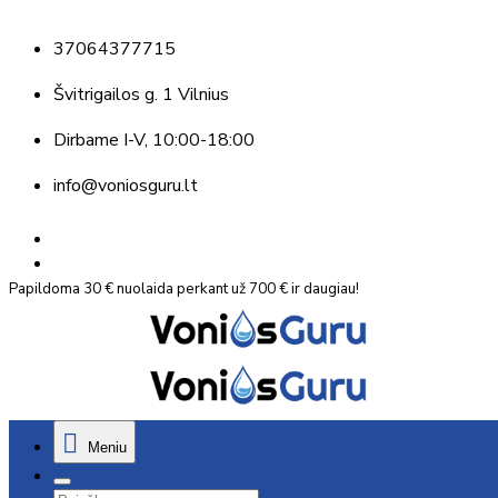
37064377715
Švitrigailos g. 1 Vilnius
Dirbame
I-V, 10:00-18:00
info@voniosguru.lt
Papildoma 30 € nuolaida perkant už 700 € ir daugiau!
Meniu