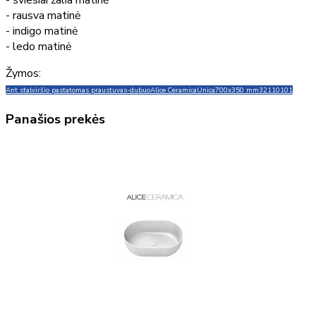
- šviesiai žalia matinė
- rausva matinė
- indigo matinė
- ledo matinė
Žymos:
Ant stalviršio pastatomas praustuvas-dubuo
Alice Ceramica
Unica
700x350 mm
32110101
Panašios prekės