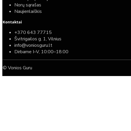
Norų sąrašas
Naujienlaiškis
Kontaktai
+370 643 77715
Švitrigailos g. 1, Vilnius
info@voniosguru.lt
Dirbame I–V, 10:00–18:00
© Vonios Guru