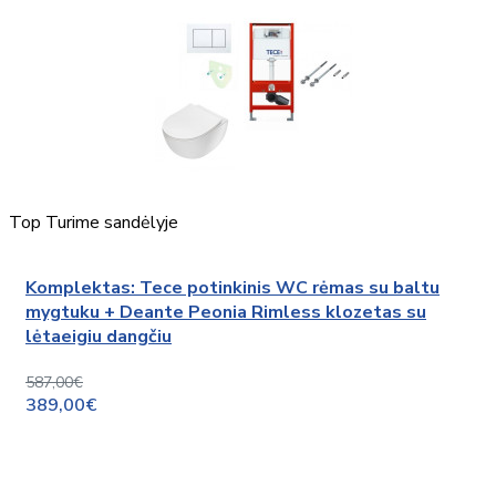
Top
Turime sandėlyje
Komplektas: Tece potinkinis WC rėmas su baltu
mygtuku + Deante Peonia Rimless klozetas su
lėtaeigiu dangčiu
587,00€
389,00€