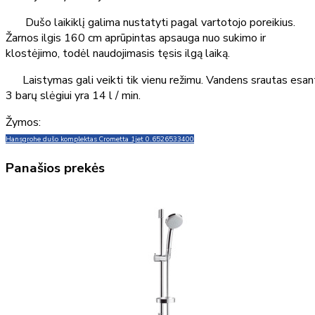
Dušo laikiklį galima nustatyti pagal vartotojo poreikius.
Žarnos ilgis 160 cm aprūpintas apsauga nuo sukimo ir
klostėjimo, todėl naudojimasis tęsis ilgą laiką.
Laistymas gali veikti tik vienu režimu. Vandens srautas esan
3 barų slėgiui yra 14 l / min.
Žymos:
Hansgrohe dušo komplektas Crometta 1jet 0.65
26533400
Panašios prekės