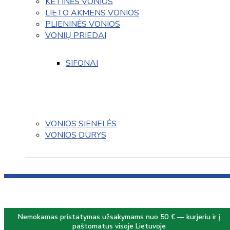
KETINĖS VONIOS
LIETO AKMENS VONIOS
PLIENINĖS VONIOS
VONIŲ PRIEDAI
SIFONAI
VONIOS SIENELĖS
VONIOS DURYS
Nemokamas pristatymas užsakymams nuo 50 € — kurjeriu ir į
paštomatus visoje Lietuvoje