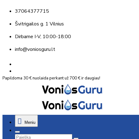
37064377715
Švitrigailos g. 1 Vilnius
Dirbame
I-V, 10:00-18:00
info@voniosguru.lt
Papildoma 30 € nuolaida perkant už 700 € ir daugiau!
Meniu