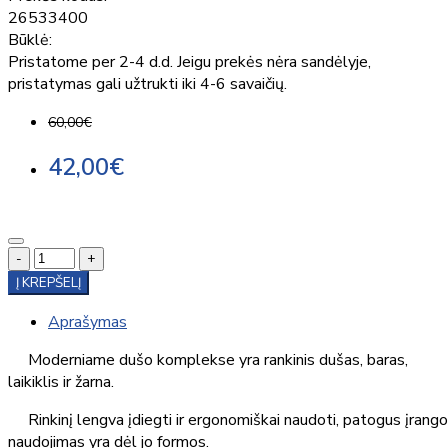
26533400
Būklė:
Pristatome per 2-4 d.d. Jeigu prekės nėra sandėlyje,
pristatymas gali užtrukti iki 4-6 savaičių.
60,00€
42,00€
-
+
Į KREPŠELĮ
Aprašymas
Moderniame dušo komplekse yra rankinis dušas, baras,
laikiklis ir žarna.
Rinkinį lengva įdiegti ir ergonomiškai naudoti, patogus įrang
naudojimas yra dėl jo formos.