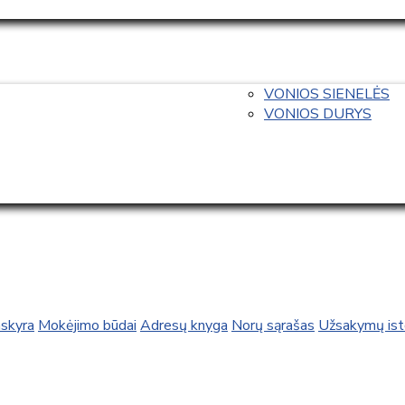
VONIOS SIENELĖS
VONIOS DURYS
skyra
Mokėjimo būdai
Adresų knyga
Norų sąrašas
Užsakymų isto