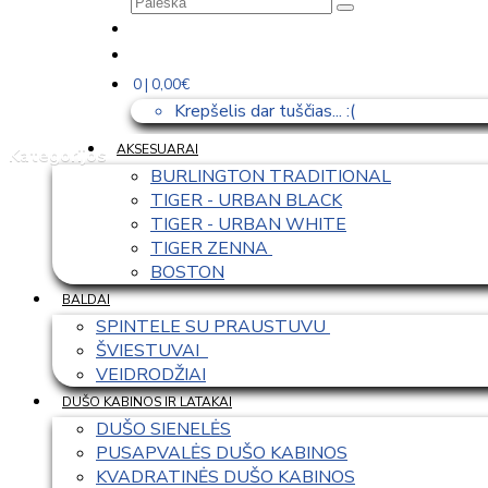
0 | 0,00€
Krepšelis dar tuščias... :(
AKSESUARAI
Kategorijos
BURLINGTON TRADITIONAL
TIGER - URBAN BLACK
TIGER - URBAN WHITE
TIGER ZENNA 
BOSTON
BALDAI
SPINTELE SU PRAUSTUVU 
ŠVIESTUVAI  
VEIDRODŽIAI
DUŠO KABINOS IR LATAKAI
DUŠO SIENELĖS
PUSAPVALĖS DUŠO KABINOS
KVADRATINĖS DUŠO KABINOS