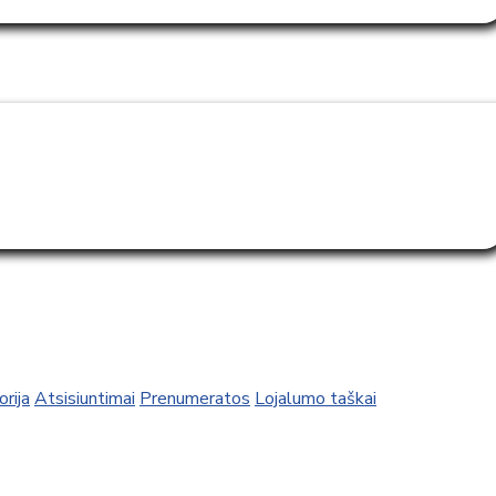
rija
Atsisiuntimai
Prenumeratos
Lojalumo taškai