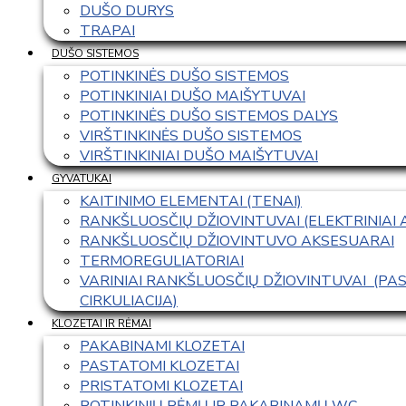
DUŠO DURYS
TRAPAI
DUŠO SISTEMOS
POTINKINĖS DUŠO SISTEMOS
POTINKINIAI DUŠO MAIŠYTUVAI
POTINKINĖS DUŠO SISTEMOS DALYS
VIRŠTINKINĖS DUŠO SISTEMOS
VIRŠTINKINIAI DUŠO MAIŠYTUVAI
GYVATUKAI
KAITINIMO ELEMENTAI (TENAI)
RANKŠLUOSČIŲ DŽIOVINTUVAI (ELEKTRINIAI
RANKŠLUOSČIŲ DŽIOVINTUVO AKSESUARAI
TERMOREGULIATORIAI
VARINIAI RANKŠLUOSČIŲ DŽIOVINTUVAI  (P
CIRKULIACIJA)
KLOZETAI IR RĖMAI
PAKABINAMI KLOZETAI
PASTATOMI KLOZETAI
PRISTATOMI KLOZETAI
POTINKINIŲ RĖMŲ IR PAKABINAMŲ WC 