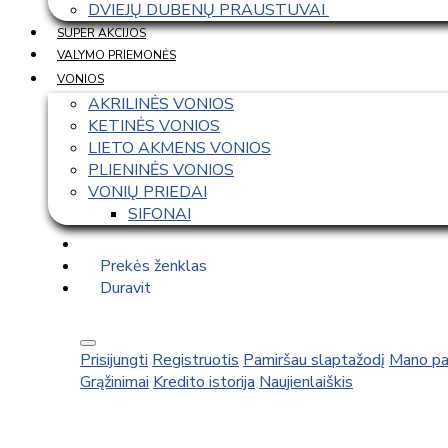
DVIEJŲ DUBENŲ PRAUSTUVAI 
SUPER AKCIJOS
VALYMO PRIEMONĖS
VONIOS
AKRILINĖS VONIOS
KETINĖS VONIOS
LIETO AKMENS VONIOS
PLIENINĖS VONIOS
VONIŲ PRIEDAI
SIFONAI
Prekės ženklas
Duravit
Prisijungti
Registruotis
Pamiršau slaptažodį
Mano pa
Grąžinimai
Kredito istorija
Naujienlaiškis