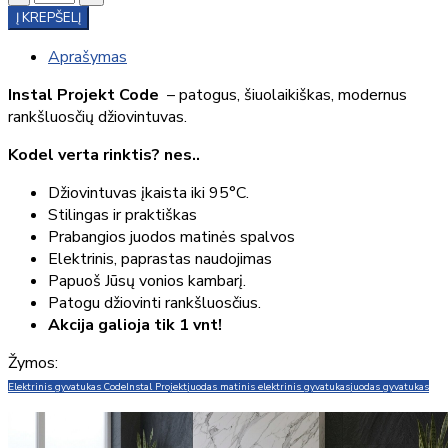
Į KREPŠELĮ
Aprašymas
Instal Projekt Code
– patogus, šiuolaikiškas, modernus
rankšluosčių džiovintuvas.
Kodel verta rinktis? nes..
Džiovintuvas įkaista iki 95°C.
Stilingas ir praktiškas
Prabangios juodos matinės spalvos
Elektrinis, paprastas naudojimas
Papuoš Jūsų vonios kambarį.
Patogu džiovinti rankšluosčius.
Akcija galioja tik 1 vnt!
Žymos:
Elektrinis gyvatukas Code
Instal Projekt
juodas matinis elektrinis gyvatukas
juodas gyvatukas