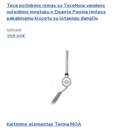
Tece potinkinis rėmas su TeceNow vandens
nuleidimo mygtuku ir Deante Peonia rimless
pakabinamu klozetu su lėtaeigiu dangčiu
599,00€
359,00€
Kaitinimo elementas Terma MOA