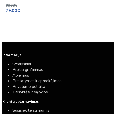
98,00€
79,00€
Informacija
Straipsniai
Prekių grąžinimas
Apie mus
Pristatymas ir apmokėjimas
Privatumo politika
Taisyklės ir sąlygos
Elektrinio gyvatuko paruošimo paslauga
Klientų aptarnavimas
40,00€
Susisiekite su mumis