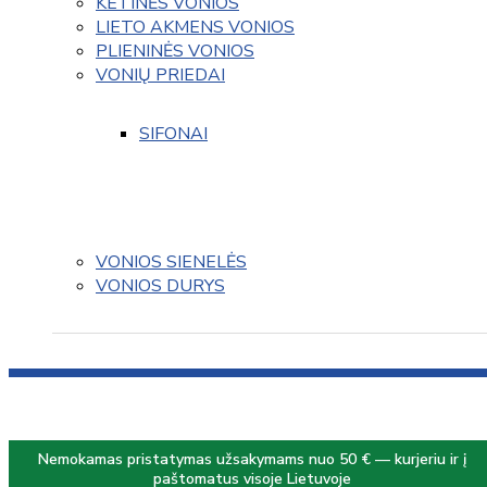
KETINĖS VONIOS
LIETO AKMENS VONIOS
PLIENINĖS VONIOS
VONIŲ PRIEDAI
SIFONAI
VONIOS SIENELĖS
VONIOS DURYS
Nemokamas pristatymas užsakymams nuo 50 € — kurjeriu ir į
paštomatus visoje Lietuvoje