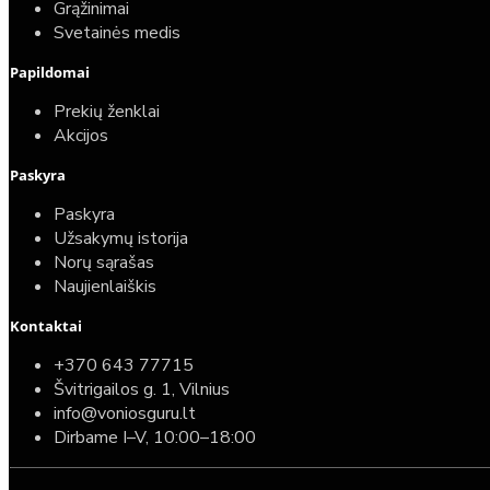
25,00€
Grąžinimai
Svetainės medis
Papildomai
Prekių ženklai
Akcijos
Paskyra
Paskyra
Užsakymų istorija
Norų sąrašas
Naujienlaiškis
Kontaktai
Top
Turime sandėlyje
+370 643 77715
Švitrigailos g. 1, Vilnius
Komplektas: Tece potinkinis WC rėmas su baltu
info@voniosguru.lt
mygtuku + Deante Peonia Rimless klozetas su
Dirbame I–V, 10:00–18:00
lėtaeigiu dangčiu