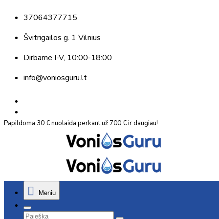
37064377715
Švitrigailos g. 1 Vilnius
Dirbame
I-V, 10:00-18:00
info@voniosguru.lt
Papildoma 30 € nuolaida perkant už 700 € ir daugiau!
Meniu