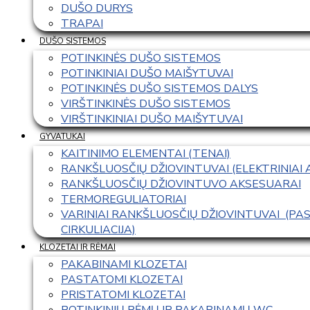
DUŠO DURYS
TRAPAI
DUŠO SISTEMOS
POTINKINĖS DUŠO SISTEMOS
POTINKINIAI DUŠO MAIŠYTUVAI
POTINKINĖS DUŠO SISTEMOS DALYS
VIRŠTINKINĖS DUŠO SISTEMOS
VIRŠTINKINIAI DUŠO MAIŠYTUVAI
GYVATUKAI
KAITINIMO ELEMENTAI (TENAI)
RANKŠLUOSČIŲ DŽIOVINTUVAI (ELEKTRINIAI
RANKŠLUOSČIŲ DŽIOVINTUVO AKSESUARAI
TERMOREGULIATORIAI
VARINIAI RANKŠLUOSČIŲ DŽIOVINTUVAI  (P
CIRKULIACIJA)
KLOZETAI IR RĖMAI
PAKABINAMI KLOZETAI
PASTATOMI KLOZETAI
PRISTATOMI KLOZETAI
POTINKINIŲ RĖMŲ IR PAKABINAMŲ WC 