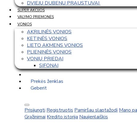
DVIEJŲ DUBENŲ PRAUSTUVAI 
SUPER AKCIJOS
VALYMO PRIEMONĖS
VONIOS
AKRILINĖS VONIOS
KETINĖS VONIOS
LIETO AKMENS VONIOS
PLIENINĖS VONIOS
VONIŲ PRIEDAI
SIFONAI
Prekės ženklas
Geberit
Prisijungti
Registruotis
Pamiršau slaptažodį
Mano pa
Grąžinimai
Kredito istorija
Naujienlaiškis