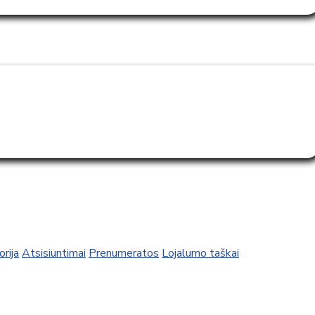
rija
Atsisiuntimai
Prenumeratos
Lojalumo taškai