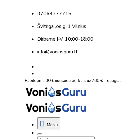
37064377715
Švitrigailos g. 1 Vilnius
Dirbame
I-V, 10:00-18:00
info@voniosguru.lt
Papildoma 30 € nuolaida perkant už 700 € ir daugiau!
Meniu