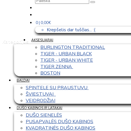
0 | 0,00€
Krepšelis dar tuščias... :(
AKSESUARAI
Kategorijos
BURLINGTON TRADITIONAL
TIGER - URBAN BLACK
TIGER - URBAN WHITE
TIGER ZENNA 
BOSTON
BALDAI
SPINTELE SU PRAUSTUVU 
ŠVIESTUVAI  
VEIDRODŽIAI
DUŠO KABINOS IR LATAKAI
DUŠO SIENELĖS
PUSAPVALĖS DUŠO KABINOS
KVADRATINĖS DUŠO KABINOS