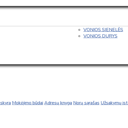
VONIOS SIENELĖS
VONIOS DURYS
skyra
Mokėjimo būdai
Adresų knyga
Norų sąrašas
Užsakymų isto