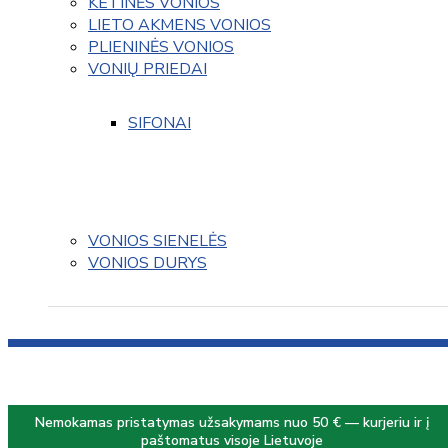
KETINĖS VONIOS
LIETO AKMENS VONIOS
PLIENINĖS VONIOS
VONIŲ PRIEDAI
SIFONAI
VONIOS SIENELĖS
VONIOS DURYS
Nemokamas pristatymas užsakymams nuo 50 € — kurjeriu ir į
paštomatus visoje Lietuvoje