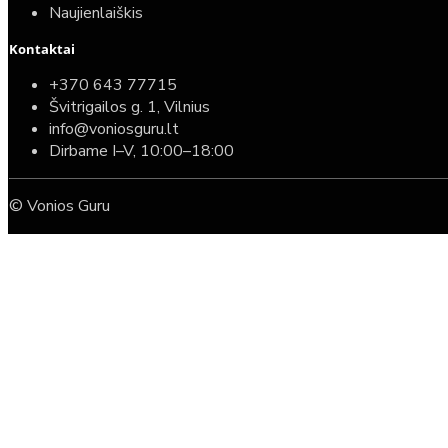
Naujienlaiškis
Kontaktai
+370 643 77715
Švitrigailos g. 1, Vilnius
info@voniosguru.lt
Dirbame I–V, 10:00–18:00
© Vonios Guru