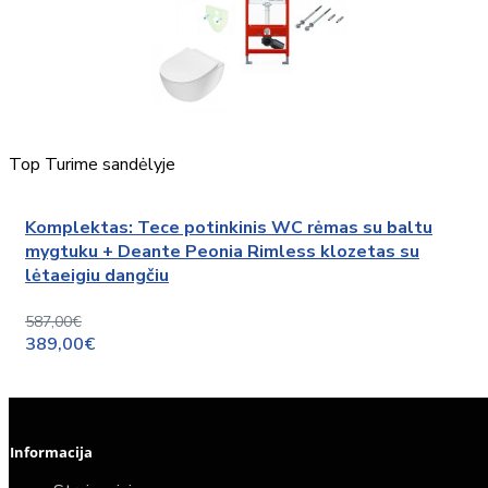
Top
Turime sandėlyje
Komplektas: Tece potinkinis WC rėmas su baltu
mygtuku + Deante Peonia Rimless klozetas su
lėtaeigiu dangčiu
587,00€
389,00€
Informacija