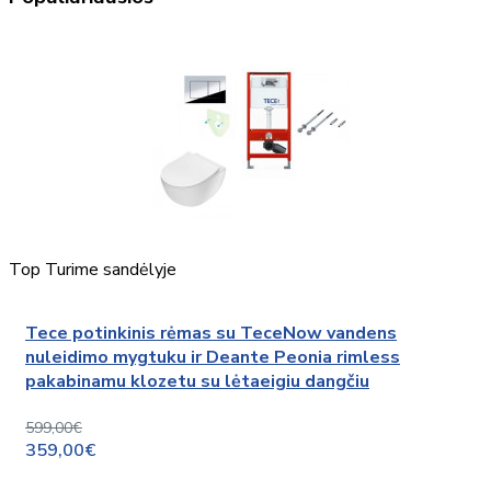
Top
Turime sandėlyje
Tece potinkinis rėmas su TeceNow vandens
nuleidimo mygtuku ir Deante Peonia rimless
pakabinamu klozetu su lėtaeigiu dangčiu
599,00€
359,00€