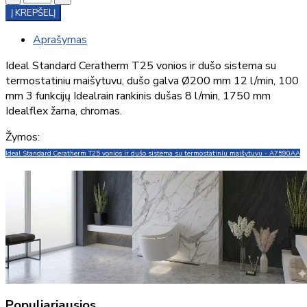
Į KREPŠELĮ
Aprašymas
Ideal Standard Ceratherm T25 vonios ir dušo sistema su
termostatiniu maišytuvu, dušo galva Ø200 mm 12 l/min, 100
mm 3 funkcijų Idealrain rankinis dušas 8 l/min, 1750 mm
Idealflex žarna, chromas.
Žymos:
Ideal Standard Ceratherm T25 vonios ir dušo sistema su termostatiniu maišytuvu - A7590AA
Populiariausios