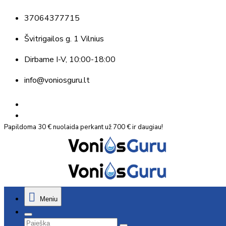
37064377715
Švitrigailos g. 1 Vilnius
Dirbame
I-V, 10:00-18:00
info@voniosguru.lt
Papildoma 30 € nuolaida perkant už 700 € ir daugiau!
Meniu