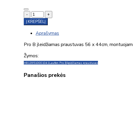
-
+
Į KREPŠELĮ
Aprašymas
Pro B įleidžiamas praustuvas 56 x 44cm, montuojamas
Žymos:
H8139510001041
Laufen Pro B
įleidžiamas praustuvas
Panašios prekės