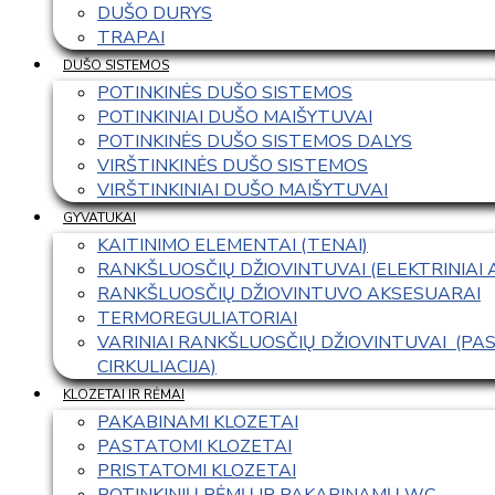
DUŠO DURYS
TRAPAI
DUŠO SISTEMOS
POTINKINĖS DUŠO SISTEMOS
POTINKINIAI DUŠO MAIŠYTUVAI
POTINKINĖS DUŠO SISTEMOS DALYS
VIRŠTINKINĖS DUŠO SISTEMOS
VIRŠTINKINIAI DUŠO MAIŠYTUVAI
GYVATUKAI
KAITINIMO ELEMENTAI (TENAI)
RANKŠLUOSČIŲ DŽIOVINTUVAI (ELEKTRINIAI
RANKŠLUOSČIŲ DŽIOVINTUVO AKSESUARAI
TERMOREGULIATORIAI
VARINIAI RANKŠLUOSČIŲ DŽIOVINTUVAI  (P
CIRKULIACIJA)
KLOZETAI IR RĖMAI
PAKABINAMI KLOZETAI
PASTATOMI KLOZETAI
PRISTATOMI KLOZETAI
POTINKINIŲ RĖMŲ IR PAKABINAMŲ WC 