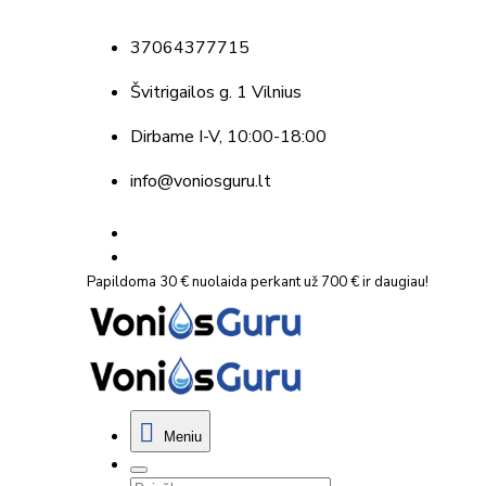
37064377715
Švitrigailos g. 1 Vilnius
Dirbame
I-V, 10:00-18:00
info@voniosguru.lt
Papildoma 30 € nuolaida perkant už 700 € ir daugiau!
Meniu