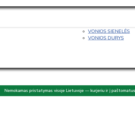
VONIOS SIENELĖS
VONIOS DURYS
Nemokamas pristatymas visoje Lietuvoje — kurjeriu ir į paštomatu