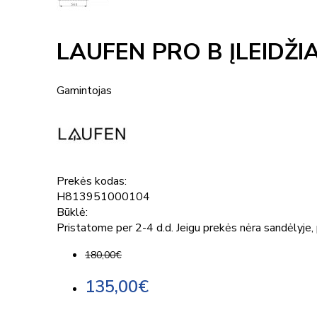
LAUFEN PRO B ĮLEIDŽ
Gamintojas
Prekės kodas:
H813951000104
Būklė:
Pristatome per 2-4 d.d. Jeigu prekės nėra sandėlyje, p
180,00€
135,00€