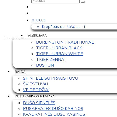
0 | 0,00€
Krepšelis dar tuščias... :(
AKSESUARAI
Kategorijos
BURLINGTON TRADITIONAL
TIGER - URBAN BLACK
TIGER - URBAN WHITE
TIGER ZENNA 
BOSTON
BALDAI
SPINTELE SU PRAUSTUVU 
ŠVIESTUVAI  
VEIDRODŽIAI
DUŠO KABINOS IR LATAKAI
DUŠO SIENELĖS
PUSAPVALĖS DUŠO KABINOS
KVADRATINĖS DUŠO KABINOS