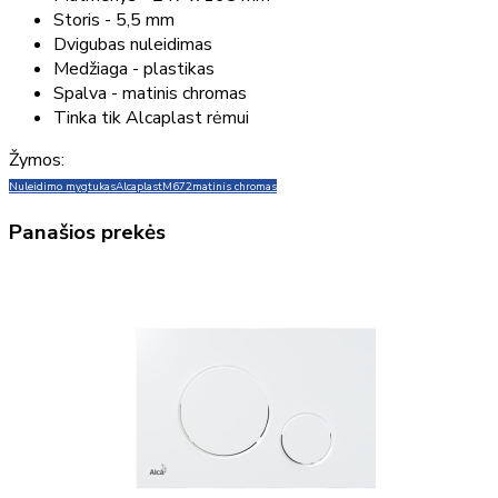
Storis - 5,5 mm
Dvigubas nuleidimas
Medžiaga - plastikas
Spalva - matinis chromas
Tinka tik Alcaplast rėmui
Žymos:
Nuleidimo mygtukas
Alcaplast
M672
matinis chromas
Panašios prekės