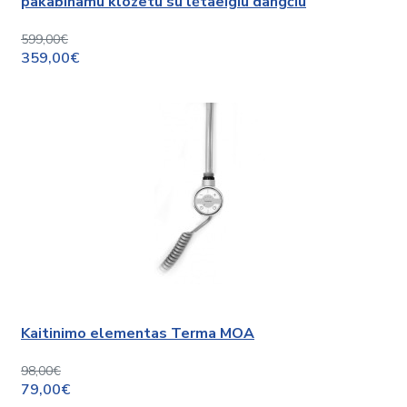
pakabinamu klozetu su lėtaeigiu dangčiu
599,00€
359,00€
Kaitinimo elementas Terma MOA
98,00€
79,00€