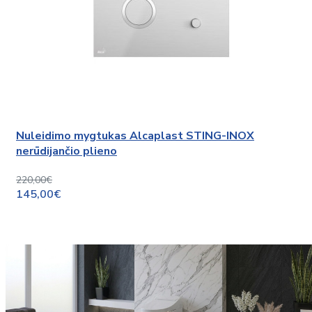
Nuleidimo mygtukas Alcaplast STING-INOX
nerūdijančio plieno
220,00€
145,00€