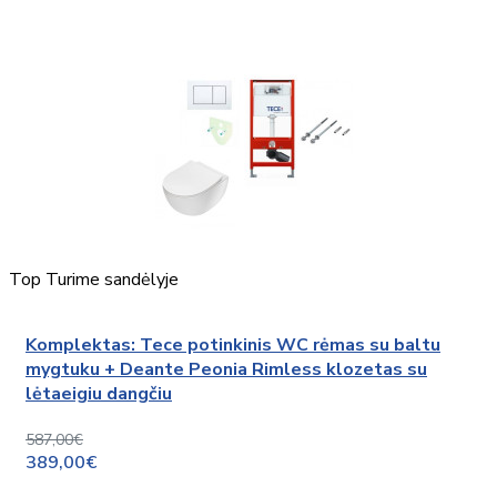
Top
Turime sandėlyje
Komplektas: Tece potinkinis WC rėmas su baltu
mygtuku + Deante Peonia Rimless klozetas su
lėtaeigiu dangčiu
587,00€
389,00€