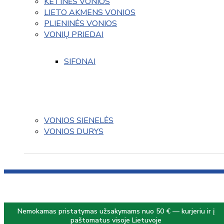
KETINĖS VONIOS
LIETO AKMENS VONIOS
PLIENINĖS VONIOS
VONIŲ PRIEDAI
SIFONAI
VONIOS SIENELĖS
VONIOS DURYS
Nemokamas pristatymas užsakymams nuo 50 € — kurjeriu ir į
paštomatus visoje Lietuvoje