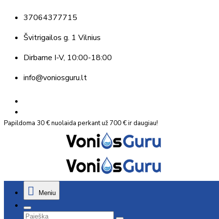
37064377715
Švitrigailos g. 1 Vilnius
Dirbame
I-V, 10:00-18:00
info@voniosguru.lt
Papildoma 30 € nuolaida perkant už 700 € ir daugiau!
Meniu