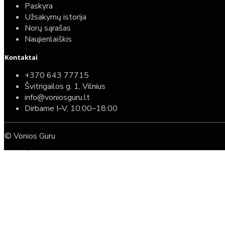
Paskyra
Užsakymų istorija
Norų sąrašas
Naujienlaiškis
Kontaktai
Top
Turime sandėlyje
+370 643 77715
Švitrigailos g. 1, Vilnius
Komplektas: Tece potinkinis WC rėmas su baltu
info@voniosguru.lt
mygtuku + Deante Peonia Rimless klozetas su
Dirbame I–V, 10:00–18:00
lėtaeigiu dangčiu
© Vonios Guru
587,00€
389,00€