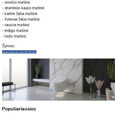
- smėlio matinė
- dramblio kaulo matinė
- karinė žalia matinė
- šviesiai žalia matinė
- rausva matinė
- indigo matinė
- ledo matinė
Žymos:
Alice Ceramica Spy
34130101
Populiariausios