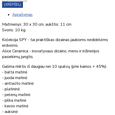
Į KREPŠELĮ
Aprašymas
Matmenys: 30 x 30 cm, aukštis: 11 cm
Svoris: 10 kg
Kolekcija SPY - tai praktiškas dizainas jaukioms nedidelėms
erdvėms.
Alice Ceramica - inovatyvaus dizaino, meno ir inžinerijos
pasiekimų jungtis.
Galima rinktis iš daugiau nei 10 spalvų (prie kainos + 45%):
- balta matinė
- juoda matinė
- antracito matinė
- platininė
- pelenų matinė
- pilka matinė
- kavos matinė
- auksinė