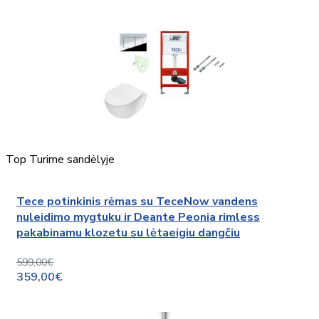
Top
Turime sandėlyje
Tece potinkinis rėmas su TeceNow vandens
nuleidimo mygtuku ir Deante Peonia rimless
pakabinamu klozetu su lėtaeigiu dangčiu
599,00€
359,00€