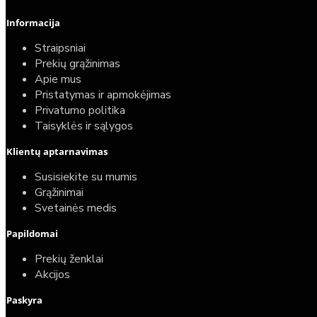
Informacija
Straipsniai
Prekių grąžinimas
Apie mus
Pristatymas ir apmokėjimas
Privatumo politika
Taisyklės ir sąlygos
Elektrinio gyvatuko paruošimo paslauga
Klientų aptarnavimas
40,00€
Susisiekite su mumis
25,00€
Grąžinimai
Svetainės medis
Papildomai
Prekių ženklai
Akcijos
Paskyra