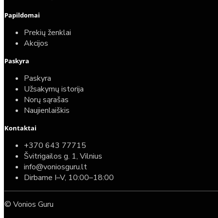
Papildomai
Prekių ženklai
Akcijos
Paskyra
Paskyra
Užsakymų istorija
Norų sąrašas
Naujienlaiškis
Kontaktai
+370 643 77715
Švitrigailos g. 1, Vilnius
info@voniosguru.lt
Dirbame I–V, 10:00–18:00
© Vonios Guru