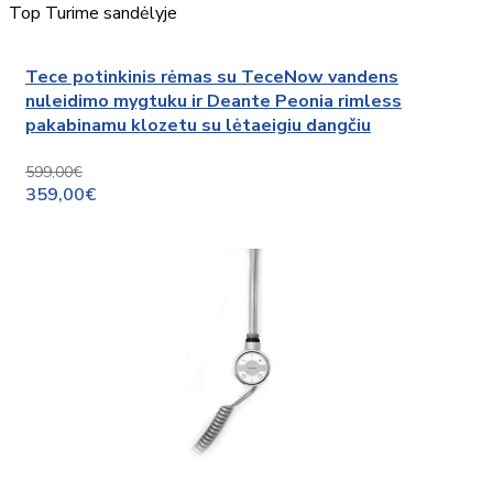
Top
Turime sandėlyje
Tece potinkinis rėmas su TeceNow vandens
nuleidimo mygtuku ir Deante Peonia rimless
pakabinamu klozetu su lėtaeigiu dangčiu
599,00€
359,00€