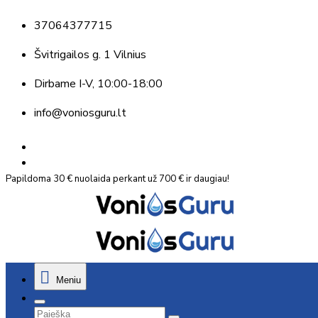
37064377715
Švitrigailos g. 1 Vilnius
Dirbame
I-V, 10:00-18:00
info@voniosguru.lt
Papildoma 30 € nuolaida perkant už 700 € ir daugiau!
Meniu