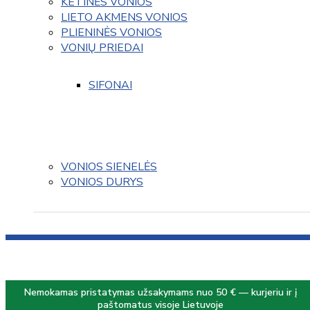
KETINĖS VONIOS
LIETO AKMENS VONIOS
PLIENINĖS VONIOS
VONIŲ PRIEDAI
SIFONAI
VONIOS SIENELĖS
VONIOS DURYS
Nemokamas pristatymas užsakymams nuo 50 € — kurjeriu ir į
paštomatus visoje Lietuvoje