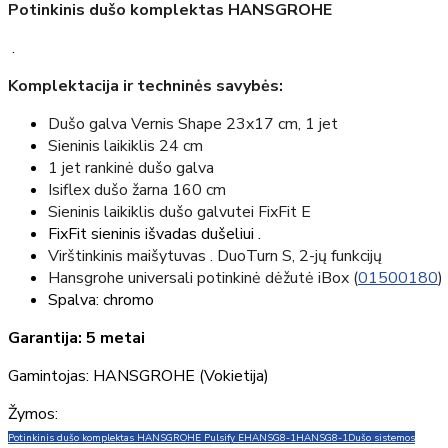
Potinkinis dušo komplektas HANSGROHE
.
Komplektacija ir techninės savybės:
Dušo galva Vernis Shape 23x17 cm, 1 jet
Sieninis laikiklis 24 cm
1 jet rankinė dušo galva
Isiflex dušo žarna 160 cm
Sieninis laikiklis dušo galvutei FixFit E
FixFit sieninis išvadas dušeliui .
Virštinkinis maišytuvas . DuoTurn S, 2-jų funkcijų
Hansgrohe universali potinkinė dėžutė iBox (
01500180
)
Spalva: chromo
Garantija: 5 metai
Gamintojas: HANSGROHE (Vokietija)
Žymos:
Potinkinis dušo komplektas HANSGROHE Pulsify E
HANSG8-1
HANSG8-1
Dušo sistemos