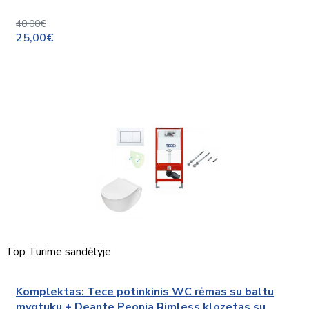
40,00€
25,00€
Top
Turime sandėlyje
Komplektas: Tece potinkinis WC rėmas su baltu
mygtuku + Deante Peonia Rimless klozetas su