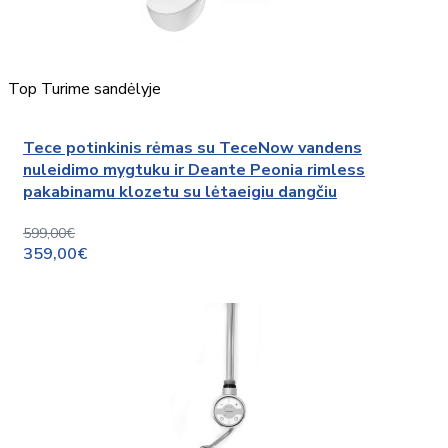
Top
Turime sandėlyje
Tece potinkinis rėmas su TeceNow vandens
nuleidimo mygtuku ir Deante Peonia rimless
pakabinamu klozetu su lėtaeigiu dangčiu
599,00€
359,00€