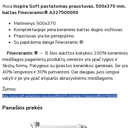
Roca
Inspira Soft pastatomas praustuvas, 500x370 mm,
baltas Fineceramic® A327500000
Matmenys 500x370
Komplektacijoje įeina keraminis baltas dugno vožtuvas.
Praustuvas yra be persipylimo.
Su papildoma danga Fineceramic ®
Fineceramic ®
– Iš šios aukštos kokybės 100% keraminės
medžiagos pagamintų produktų sienelės yra ypač lygios ir
tikslių formų. Palyginus su įprastos keramikos gaminiais, šie yra
40% lengvesni ir 30% patvaresni. Dar daugiau, juos lengva
valyti ir jie yra ypač atsparūs abrazyvinėms medžiagoms.
Žymos:
Roca Inspira Soft pastatomas praustuvas
500x370 mm
baltas Fineceramic®
A327500000
Panašios prekės