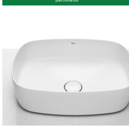
paštomatus