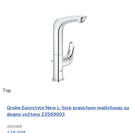
Top
Grohe Eurostyle New L-Size praustuvo maišytuvas su
dugno vožtuvu 23569003
202,00€
175,00€