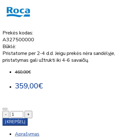
Prekės kodas:
A327500000
Būklė:
Pristatome per 2-4 d.d. Jeigu prekės nėra sandėlyje,
pristatymas gali užtrukti iki 4-6 savaičių.
460,00€
359,00€
-
+
Į KREPŠELĮ
Aprašymas