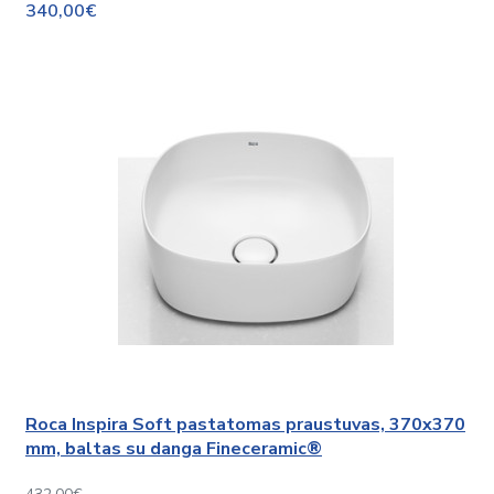
340,00€
Roca Inspira Soft pastatomas praustuvas, 370x370
mm, baltas su danga Fineceramic®