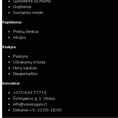
Susisiekite su mumis
Grąžinimai
Svetainės medis
Papildomai
Prekių ženklai
Akcijos
Paskyra
Paskyra
Užsakymų istorija
Norų sąrašas
Naujienlaiškis
Kontaktai
+370 643 77715
Švitrigailos g. 1, Vilnius
info@voniosguru.lt
Dirbame I–V, 10:00–18:00