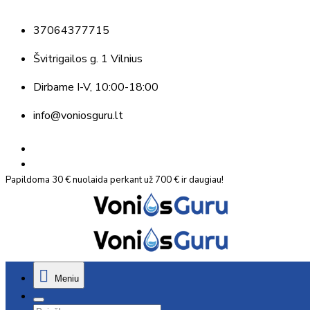
37064377715
Švitrigailos g. 1 Vilnius
Dirbame
I-V, 10:00-18:00
info@voniosguru.lt
Papildoma 30 € nuolaida perkant už 700 € ir daugiau!
Meniu