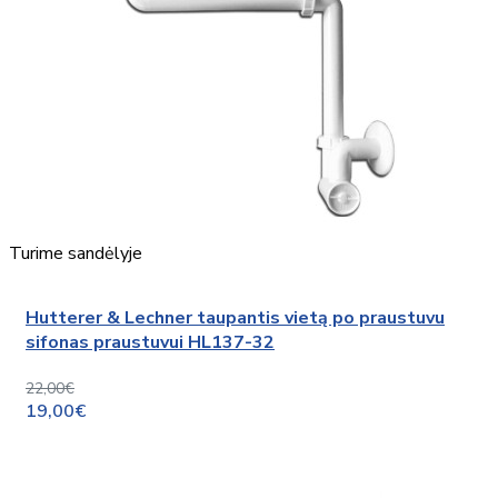
Turime sandėlyje
Hutterer & Lechner taupantis vietą po praustuvu
sifonas praustuvui HL137-32
22,00€
19,00€