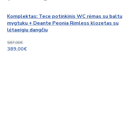
Komplektas: Tece potinkinis WC rėmas su baltu
mygtuku + Deante Peonia Rimless klozetas su
lėtaeigiu dangčiu
587,00€
389,00€