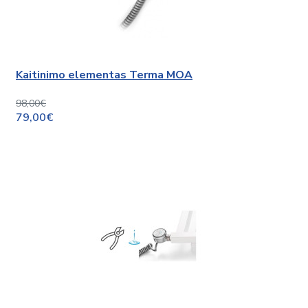
Kaitinimo elementas Terma MOA
98,00€
79,00€