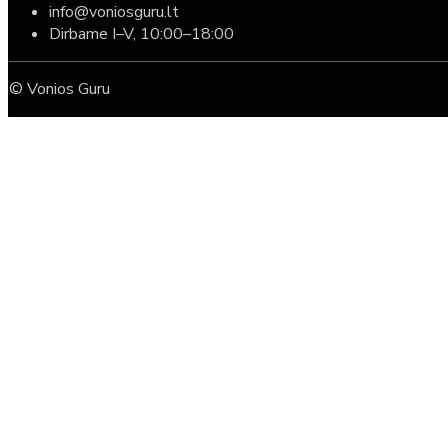
info@voniosguru.lt
Dirbame I–V, 10:00–18:00
© Vonios Guru