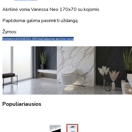
Akrilinė vonia Vanessa Neo 170x70 su kojomis
Papildomai galima pasirinkti uždangą
Žymos:
Rolltechnik
VANESSA NEO
stačiakampė akrilinė vonia
Populiariausios