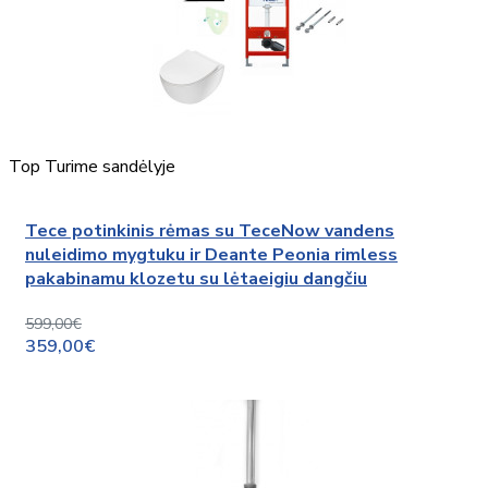
Top
Turime sandėlyje
Tece potinkinis rėmas su TeceNow vandens
nuleidimo mygtuku ir Deante Peonia rimless
pakabinamu klozetu su lėtaeigiu dangčiu
599,00€
359,00€