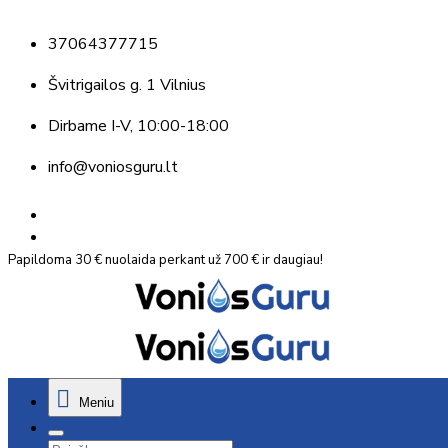
37064377715
Švitrigailos g. 1 Vilnius
Dirbame
I-V, 10:00-18:00
info@voniosguru.lt
Papildoma 30 € nuolaida perkant už 700 € ir daugiau!
Meniu