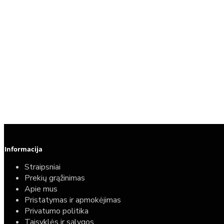
Informacija
Straipsniai
Prekių grąžinimas
Apie mus
Pristatymas ir apmokėjimas
Privatumo politika
Taisyklės ir sąlygos