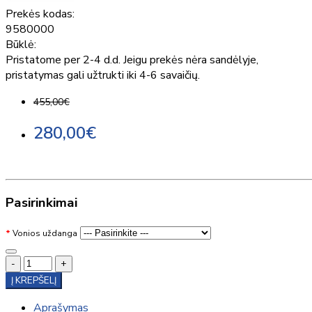
Prekės kodas:
9580000
Būklė:
Pristatome per 2-4 d.d. Jeigu prekės nėra sandėlyje,
pristatymas gali užtrukti iki 4-6 savaičių.
455,00€
280,00€
Pasirinkimai
Vonios uždanga
-
+
Į KREPŠELĮ
Aprašymas