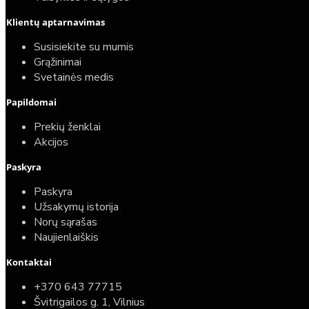
Klientų aptarnavimas
Susisiekite su mumis
Grąžinimai
Svetainės medis
Papildomai
Prekių ženklai
Akcijos
Paskyra
Paskyra
Užsakymų istorija
Norų sąrašas
Naujienlaiškis
Kontaktai
+370 643 77715
Švitrigailos g. 1, Vilnius