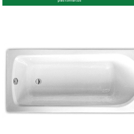
paštomatus