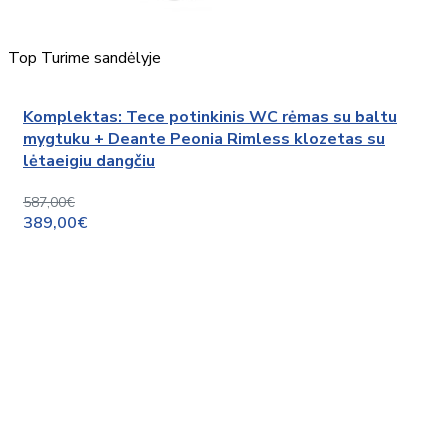
Top
Turime sandėlyje
Komplektas: Tece potinkinis WC rėmas su baltu
mygtuku + Deante Peonia Rimless klozetas su
lėtaeigiu dangčiu
587,00€
389,00€