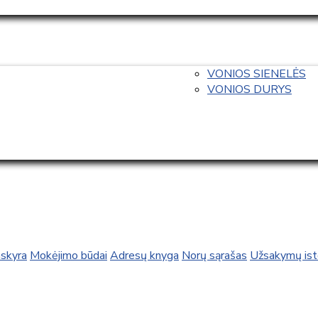
VONIOS SIENELĖS
VONIOS DURYS
skyra
Mokėjimo būdai
Adresų knyga
Norų sąrašas
Užsakymų isto