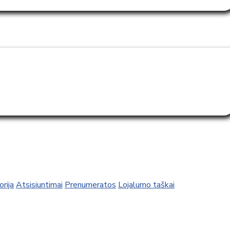
rija
Atsisiuntimai
Prenumeratos
Lojalumo taškai