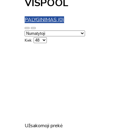
VISPOOL
PALYGINIMAS (0)
Kiek:
Užsakomoji prekė