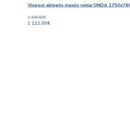
Vispool akmens masės vonia ONDA 1750x7
1 496,00€
1 122,00€