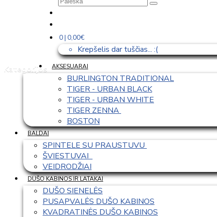
0 | 0,00€
Krepšelis dar tuščias... :(
AKSESUARAI
Kategorijos
BURLINGTON TRADITIONAL
TIGER - URBAN BLACK
TIGER - URBAN WHITE
TIGER ZENNA 
BOSTON
BALDAI
SPINTELE SU PRAUSTUVU 
ŠVIESTUVAI  
VEIDRODŽIAI
DUŠO KABINOS IR LATAKAI
DUŠO SIENELĖS
PUSAPVALĖS DUŠO KABINOS
KVADRATINĖS DUŠO KABINOS