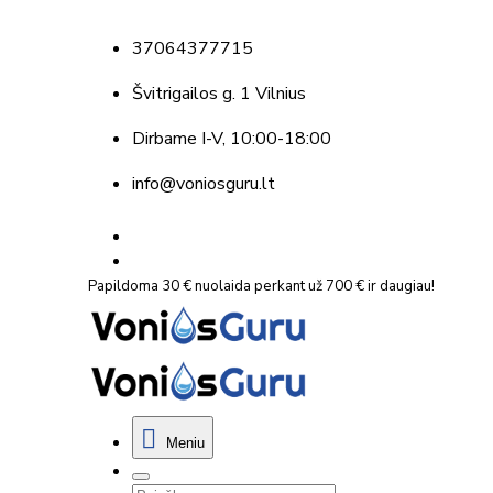
37064377715
Švitrigailos g. 1 Vilnius
Dirbame
I-V, 10:00-18:00
info@voniosguru.lt
Papildoma 30 € nuolaida perkant už 700 € ir daugiau!
Meniu