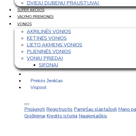
DVIEJŲ DUBENŲ PRAUSTUVAI 
SUPER AKCIJOS
VALYMO PRIEMONĖS
VONIOS
AKRILINĖS VONIOS
KETINĖS VONIOS
LIETO AKMENS VONIOS
PLIENINĖS VONIOS
VONIŲ PRIEDAI
SIFONAI
Prekės ženklas
Vispool
Prisijungti
Registruotis
Pamiršau slaptažodį
Mano pa
Grąžinimai
Kredito istorija
Naujienlaiškis