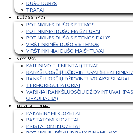
DUŠO DURYS
TRAPAI
DUŠO SISTEMOS
POTINKINĖS DUŠO SISTEMOS
POTINKINIAI DUŠO MAIŠYTUVAI
POTINKINĖS DUŠO SISTEMOS DALYS
VIRŠTINKINĖS DUŠO SISTEMOS
VIRŠTINKINIAI DUŠO MAIŠYTUVAI
GYVATUKAI
KAITINIMO ELEMENTAI (TENAI)
RANKŠLUOSČIŲ DŽIOVINTUVAI (ELEKTRINIAI
RANKŠLUOSČIŲ DŽIOVINTUVO AKSESUARAI
TERMOREGULIATORIAI
VARINIAI RANKŠLUOSČIŲ DŽIOVINTUVAI  (P
CIRKULIACIJA)
KLOZETAI IR RĖMAI
PAKABINAMI KLOZETAI
PASTATOMI KLOZETAI
PRISTATOMI KLOZETAI
POTINKINIŲ RĖMŲ IR PAKABINAMŲ WC 