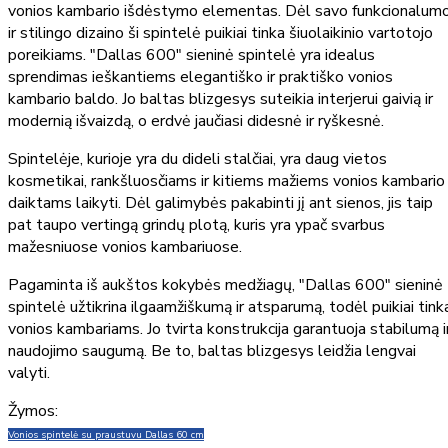
vonios kambario išdėstymo elementas. Dėl savo funkcionalum
ir stilingo dizaino ši spintelė puikiai tinka šiuolaikinio vartotojo
poreikiams. "Dallas 600" sieninė spintelė yra idealus
sprendimas ieškantiems elegantiško ir praktiško vonios
kambario baldo. Jo baltas blizgesys suteikia interjerui gaivią ir
modernią išvaizdą, o erdvė jaučiasi didesnė ir ryškesnė.
Spintelėje, kurioje yra du dideli stalčiai, yra daug vietos
kosmetikai, rankšluosčiams ir kitiems mažiems vonios kambario
daiktams laikyti. Dėl galimybės pakabinti jį ant sienos, jis taip
pat taupo vertingą grindų plotą, kuris yra ypač svarbus
mažesniuose vonios kambariuose.
Pagaminta iš aukštos kokybės medžiagų, "Dallas 600" sieninė
spintelė užtikrina ilgaamžiškumą ir atsparumą, todėl puikiai tink
vonios kambariams. Jo tvirta konstrukcija garantuoja stabilumą i
naudojimo saugumą. Be to, baltas blizgesys leidžia lengvai
valyti.
Žymos:
Vonios spintelė su praustuvu Dallas 60 cm