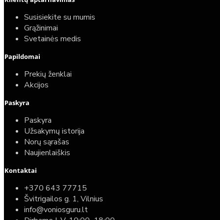
40,00€
Susisiekite su mumis
25,00€
Grąžinimai
Svetainės medis
Papildomai
Prekių ženklai
Akcijos
Paskyra
Paskyra
Užsakymų istorija
Norų sąrašas
Naujienlaiškis
Kontaktai
Top
Turime sandėlyje
+370 643 77715
Švitrigailos g. 1, Vilnius
Komplektas: Tece potinkinis WC rėmas su baltu
info@voniosguru.lt
mygtuku + Deante Peonia Rimless klozetas su