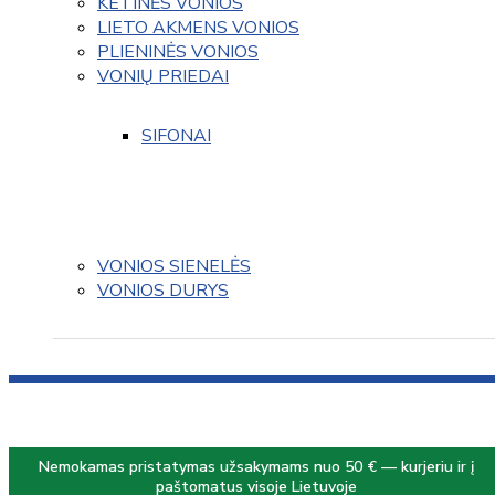
KETINĖS VONIOS
LIETO AKMENS VONIOS
PLIENINĖS VONIOS
VONIŲ PRIEDAI
SIFONAI
VONIOS SIENELĖS
VONIOS DURYS
Nemokamas pristatymas užsakymams nuo 50 € — kurjeriu ir į
paštomatus visoje Lietuvoje