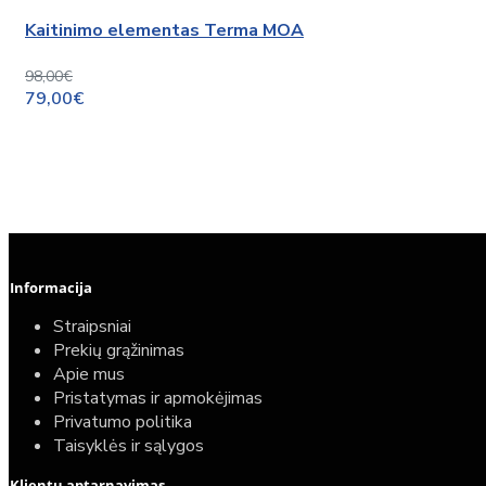
Kaitinimo elementas Terma MOA
98,00€
79,00€
Informacija
Straipsniai
Prekių grąžinimas
Apie mus
Pristatymas ir apmokėjimas
Privatumo politika
Taisyklės ir sąlygos
Elektrinio gyvatuko paruošimo paslauga
Klientų aptarnavimas