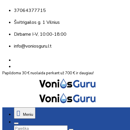
37064377715
Švitrigailos g. 1 Vilnius
Dirbame
I-V, 10:00-18:00
info@voniosguru.lt
Papildoma 30 € nuolaida perkant už 700 € ir daugiau!
Meniu