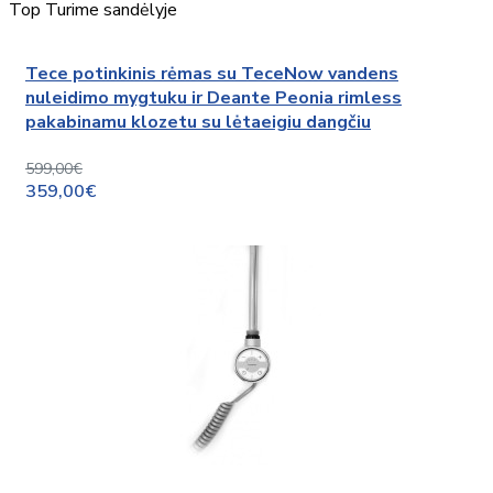
Top
Turime sandėlyje
Tece potinkinis rėmas su TeceNow vandens
nuleidimo mygtuku ir Deante Peonia rimless
pakabinamu klozetu su lėtaeigiu dangčiu
599,00€
359,00€