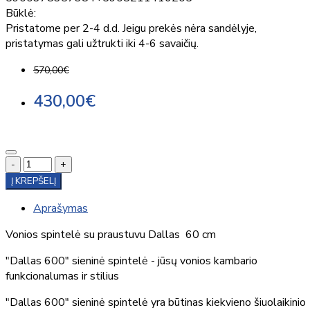
Būklė:
Pristatome per 2-4 d.d. Jeigu prekės nėra sandėlyje,
pristatymas gali užtrukti iki 4-6 savaičių.
570,00€
430,00€
-
+
Į KREPŠELĮ
Aprašymas
Vonios spintelė su praustuvu Dallas 60 cm
"Dallas 600" sieninė spintelė - jūsų vonios kambario
funkcionalumas ir stilius
"Dallas 600" sieninė spintelė yra būtinas kiekvieno šiuolaikinio