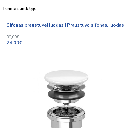
Turime sandėlyje
Sifonas praustuvei juodas | Praustuvo sifonas. juodas
99,00€
74,00€