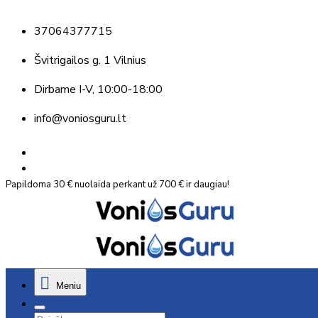
37064377715
Švitrigailos g. 1 Vilnius
Dirbame
I-V, 10:00-18:00
info@voniosguru.lt
Papildoma 30 € nuolaida perkant už 700 € ir daugiau!
Meniu