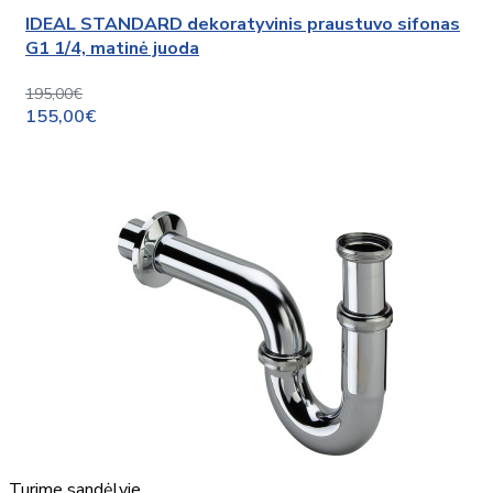
IDEAL STANDARD dekoratyvinis praustuvo sifonas
G1 1/4, matinė juoda
195,00€
155,00€
Turime sandėlyje