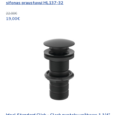
sifonas praustuvui HL137-32
22,00€
19,00€
Ideal Standard Click - Clack nuotekų vožtuvas 1 1/4”