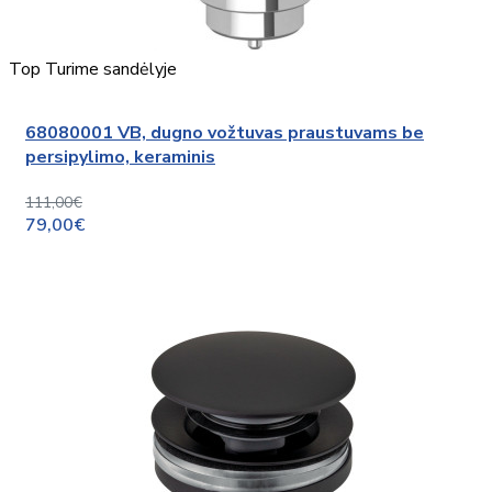
Top
Turime sandėlyje
68080001 VB, dugno vožtuvas praustuvams be
persipylimo, keraminis
111,00€
79,00€