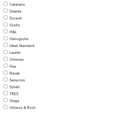
Catalano
Violetinė
Deante
Žalia
Duravit
Baltas blizgus
Grohe
H&L
Hansgrohe
Ideal Standard
Laufen
Omnires
Paa
Ravak
Sanycces
Schell
TRES
Viega
Villeroy & Boch