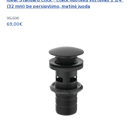
(32 mm) be persipylimo, matinė juoda
95,59€
69,00€