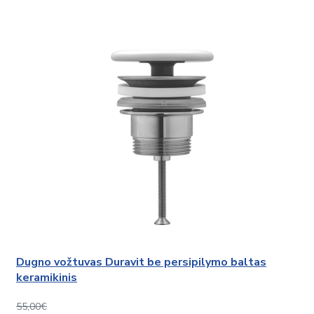
Dugno vožtuvas Duravit be persipilymo baltas
keramikinis
55,00€