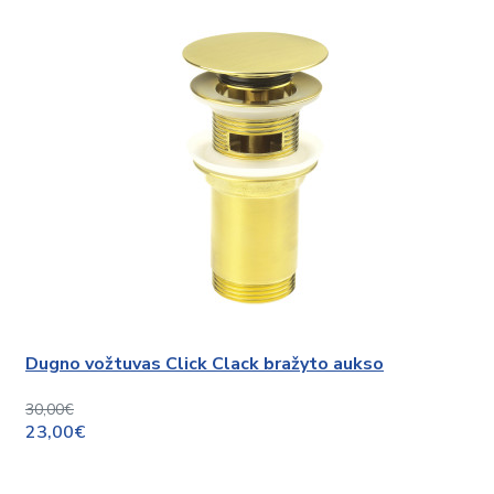
Dugno vožtuvas Click Clack bražyto aukso
30,00€
23,00€