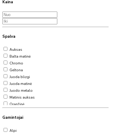
Kaina
Spalva
Auksas
Balta matinė
Chromo
Geltona
Juoda blizgi
Juoda matinė
Juodo metalo
Matinis auksas
Oranžinė
Raudona
Gamintojai
Rožinė
Sendintos bronzos
Alpi
Sendintos matinės bronzos