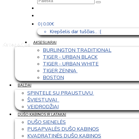
0 | 0,00€
Krepšelis dar tuščias... :(
AKSESUARAI
Kategorijos
BURLINGTON TRADITIONAL
TIGER - URBAN BLACK
TIGER - URBAN WHITE
TIGER ZENNA 
BOSTON
BALDAI
SPINTELE SU PRAUSTUVU 
ŠVIESTUVAI  
VEIDRODŽIAI
DUŠO KABINOS IR LATAKAI
DUŠO SIENELĖS
PUSAPVALĖS DUŠO KABINOS
KVADRATINĖS DUŠO KABINOS