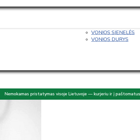
VONIOS SIENELĖS
VONIOS DURYS
Nemokamas pristatymas visoje Lietuvoje — kurjeriu ir į paštomatu