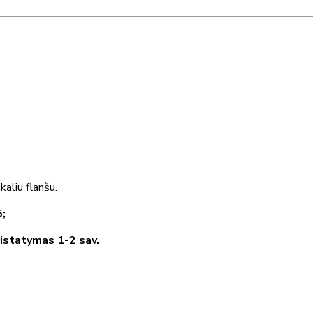
ikaliu flanšu.
5;
ristatymas 1-2 sav.