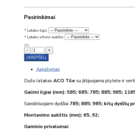
Pasirinkimai
Latako ilgis
Latako sifono aukštis
-
+
Į KREPŠELĮ
Aprašymas
Dušo latakas
ACO Tile
su įklijuojama plytele ir vert
Galimi ilgiai (mm): 585; 685; 785; 885; 985; 118
Sandėliuojami dydžiai
785; 885; 985; kitų dydžių p
Montavimo aukštis (mm): 65, 92;
Gaminio privalumai: