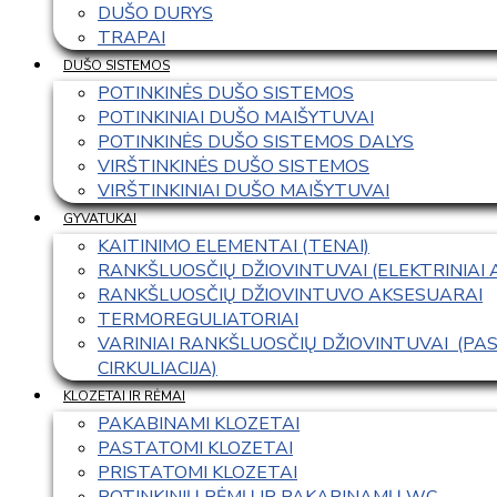
DUŠO DURYS
TRAPAI
DUŠO SISTEMOS
POTINKINĖS DUŠO SISTEMOS
POTINKINIAI DUŠO MAIŠYTUVAI
POTINKINĖS DUŠO SISTEMOS DALYS
VIRŠTINKINĖS DUŠO SISTEMOS
VIRŠTINKINIAI DUŠO MAIŠYTUVAI
GYVATUKAI
KAITINIMO ELEMENTAI (TENAI)
RANKŠLUOSČIŲ DŽIOVINTUVAI (ELEKTRINIAI
RANKŠLUOSČIŲ DŽIOVINTUVO AKSESUARAI
TERMOREGULIATORIAI
VARINIAI RANKŠLUOSČIŲ DŽIOVINTUVAI  (P
CIRKULIACIJA)
KLOZETAI IR RĖMAI
PAKABINAMI KLOZETAI
PASTATOMI KLOZETAI
PRISTATOMI KLOZETAI
POTINKINIŲ RĖMŲ IR PAKABINAMŲ WC 