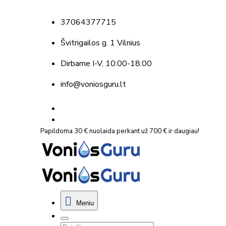
37064377715
Švitrigailos g. 1 Vilnius
Dirbame
I-V, 10:00-18:00
info@voniosguru.lt
Papildoma 30 € nuolaida perkant už 700 € ir daugiau!
Meniu