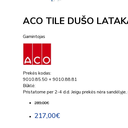
ACO TILE DUŠO LATAKA
Gamintojas
Prekės kodas:
9010.85.50 + 9010.88.81
Būklė:
Pristatome per 2-4 d.d. Jeigu prekės nėra sandėlyje, p
289,00€
217,00€