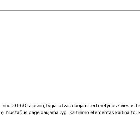
nuo 30-60 laipsnių, lygiai atvaizduojami led mėlynos šviesos l
ę. Nustačius pageidaujama lygi, kaitinimo elementas kaitina tol k