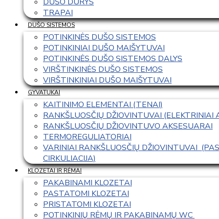
DUŠO DURYS
TRAPAI
DUŠO SISTEMOS
POTINKINĖS DUŠO SISTEMOS
POTINKINIAI DUŠO MAIŠYTUVAI
POTINKINĖS DUŠO SISTEMOS DALYS
VIRŠTINKINĖS DUŠO SISTEMOS
VIRŠTINKINIAI DUŠO MAIŠYTUVAI
GYVATUKAI
KAITINIMO ELEMENTAI (TENAI)
RANKŠLUOSČIŲ DŽIOVINTUVAI (ELEKTRINIAI
RANKŠLUOSČIŲ DŽIOVINTUVO AKSESUARAI
TERMOREGULIATORIAI
VARINIAI RANKŠLUOSČIŲ DŽIOVINTUVAI  (P
CIRKULIACIJA)
KLOZETAI IR RĖMAI
PAKABINAMI KLOZETAI
PASTATOMI KLOZETAI
PRISTATOMI KLOZETAI
POTINKINIŲ RĖMŲ IR PAKABINAMŲ WC 