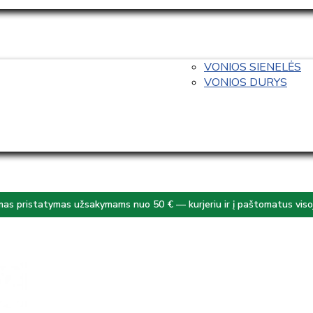
VONIOS SIENELĖS
VONIOS DURYS
s pristatymas užsakymams nuo 50 € — kurjeriu ir į paštomatus visoj