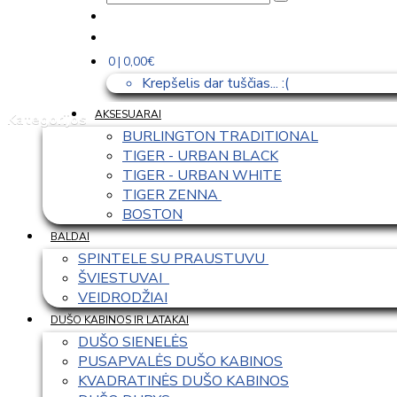
0 | 0,00€
Krepšelis dar tuščias... :(
AKSESUARAI
Kategorijos
BURLINGTON TRADITIONAL
TIGER - URBAN BLACK
TIGER - URBAN WHITE
TIGER ZENNA 
BOSTON
BALDAI
SPINTELE SU PRAUSTUVU 
ŠVIESTUVAI  
VEIDRODŽIAI
DUŠO KABINOS IR LATAKAI
DUŠO SIENELĖS
PUSAPVALĖS DUŠO KABINOS
KVADRATINĖS DUŠO KABINOS