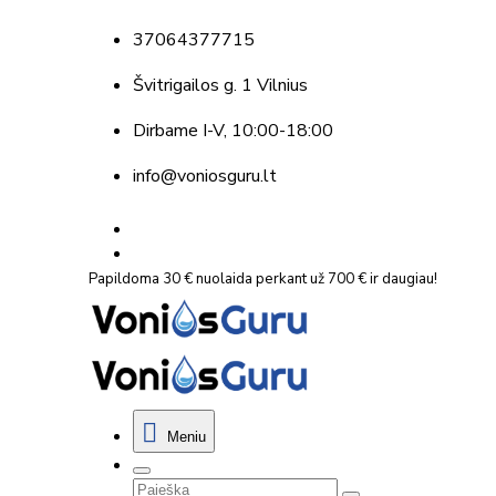
37064377715
Švitrigailos g. 1 Vilnius
Dirbame
I-V, 10:00-18:00
info@voniosguru.lt
Papildoma 30 € nuolaida perkant už 700 € ir daugiau!
Meniu