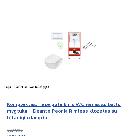
Top
Turime sandėlyje
Komplektas: Tece potinkinis WC rėmas su baltu
mygtuku + Deante Peonia Rimless klozetas su
lėtaeigiu dangčiu
587,00€