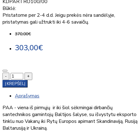
KDPARTRO100/00
Būklė:
Pristatome per 2-4 d.d. Jeigu prekės nėra sandėlyje,
pristatymas gali užtrukti iki 4-6 savaičių.
370,00€
303,00€
-
+
Į KREPŠELĮ
Aprašymas
PAA - viena iš pirmųjų ir iki šiol sėkmingai dirbančių
santechnikos gamintojų Baltijos šalyse, su išvystytu eksporto
tinklu nuo Vakarų iki Rytų Europos apimant Skandinaviją, Rusiją
Baltarusiją ir Ukrainą.