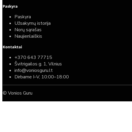
Paskyra
Paskyra
Užsakymų istorija
Norų sąrašas
Naujienlaiškis
Kontaktai
+370 643 77715
Švitrigailos g. 1, Vilnius
info@voniosguru.lt
Dirbame I–V, 10:00–18:00
© Vonios Guru