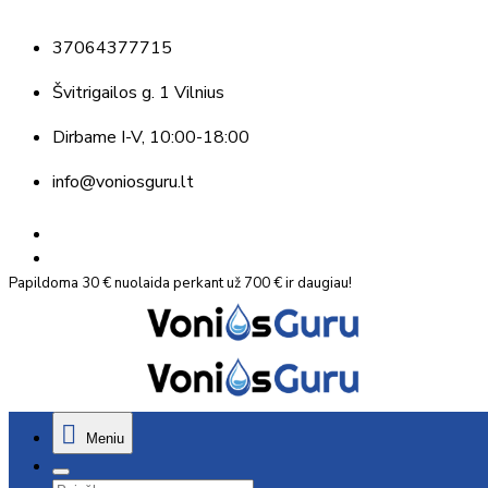
37064377715
Švitrigailos g. 1 Vilnius
Dirbame
I-V, 10:00-18:00
info@voniosguru.lt
Papildoma 30 € nuolaida perkant už 700 € ir daugiau!
Meniu