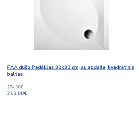
PAA dušo Padėklas 90x90 cm, su apdaila, kvadratinis,
baltas
274,00€
219,00€