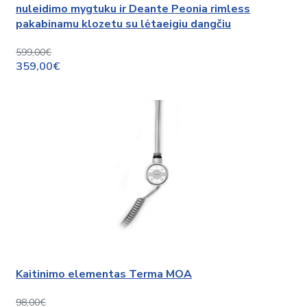
nuleidimo mygtuku ir Deante Peonia rimless
pakabinamu klozetu su lėtaeigiu dangčiu
599,00€
359,00€
Kaitinimo elementas Terma MOA
98,00€