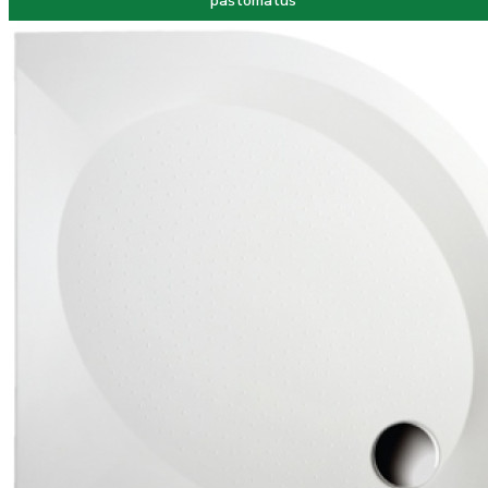
paštomatus