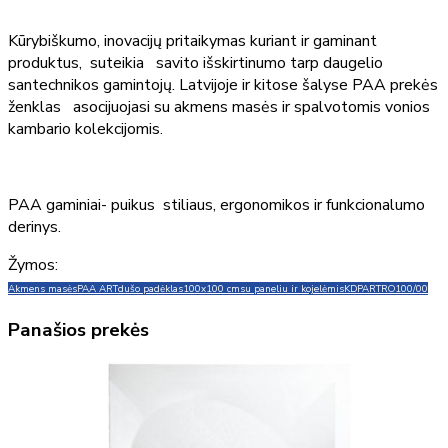
Kūrybiškumo, inovacijų pritaikymas kuriant ir gaminant
produktus, suteikia savito išskirtinumo tarp daugelio
santechnikos gamintojų. Latvijoje ir kitose šalyse PAA prekės
ženklas asocijuojasi su akmens masės ir spalvotomis vonios
kambario kolekcijomis.
PAA gaminiai- puikus stiliaus, ergonomikos ir funkcionalumo
derinys.
Žymos:
Akmens masės
PAA ART
dušo padėklas
100x100 cm
su paneliu ir kojelėmis
KDPARTRO100/00
Panašios prekės