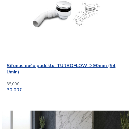
Sifonas dušo padėklui TURBOFLOW D 90mm (54
l/min)
35,00€
30,00€