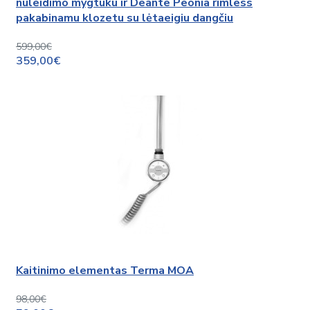
nuleidimo mygtuku ir Deante Peonia rimless
pakabinamu klozetu su lėtaeigiu dangčiu
599,00€
359,00€
Kaitinimo elementas Terma MOA
98,00€