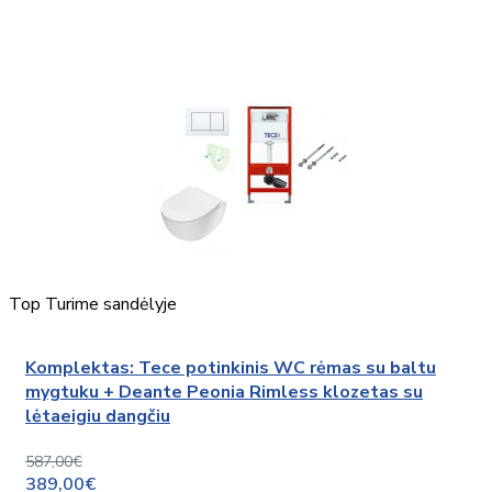
Top
Turime sandėlyje
Komplektas: Tece potinkinis WC rėmas su baltu
mygtuku + Deante Peonia Rimless klozetas su
lėtaeigiu dangčiu
587,00€
389,00€