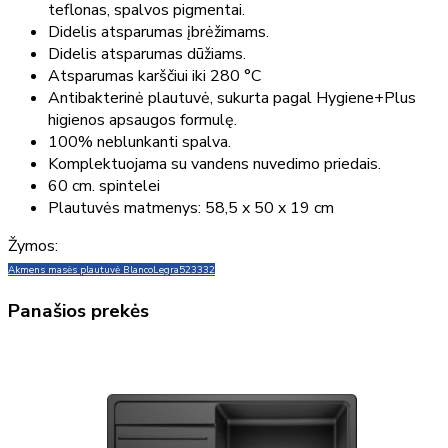
teflonas, spalvos pigmentai.
Didelis atsparumas įbrėžimams.
Didelis atsparumas dūžiams.
Atsparumas karščiui iki 280 °C
Antibakterinė plautuvė, sukurta pagal Hygiene+Plus
higienos apsaugos formulę.
100% neblunkanti spalva.
Komplektuojama su vandens nuvedimo priedais.
60 cm. spintelei
Plautuvės matmenys: 58,5 x 50 x 19 cm
Žymos:
Akmens masės plautuvė Blanco
Legra
523332
Panašios prekės