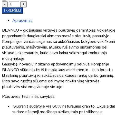
-
+
Į KREPŠELĮ
Aprašymas
BLANCO – didžiausias virtuvės plautuvių gamintojas Vokietijoje
pagaminantis daugiausiai akmens masės plautuvių pasaulyje.
Kompanijos vardas siejamas su aukščiausios kokybės vokiškom
plautuvėmis, maišytuvais, atliekų rūšiavimo sistemomis bei
virtuvės aksesuarais, kurie savo kaina sėkmingai konkuruoja
mūsų rinkoje.
Gausybę inovacijų ir dizaino apdovanojimų pelniusi kompanija
BLANCO siūlo rinktis iš itin plataus asortimento – nuo įprastų
klasikinių plautuvių iki aukščiausios klasės rankų darbo gaminių.
Mes savo ruožtu siūlome galimybę rinktis visą virtuvės
plautuvės sistemą vienoje vietoje.
Plautuvės techninės savybės:
Silgranit sudėtyje yra 80% natūralaus granito. Likusią dal
sudaro rišamoji medžiaga akrilas, taip pat silikonas,