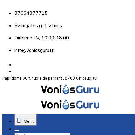
37064377715
Švitrigailos g. 1 Vilnius
Dirbame
I-V, 10:00-18:00
info@voniosguru.lt
Papildoma 30 € nuolaida perkant už 700 € ir daugiau!
Meniu