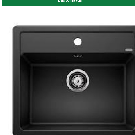
paštomatus