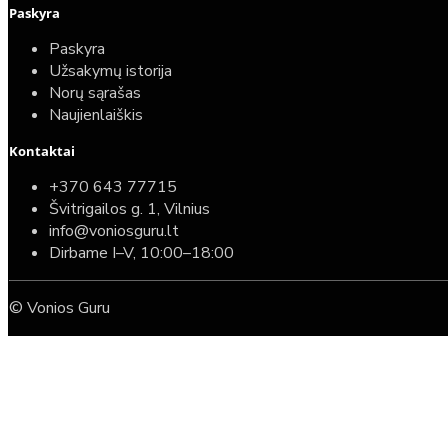
Paskyra
Paskyra
Užsakymų istorija
Norų sąrašas
Naujienlaiškis
Kontaktai
+370 643 77715
Švitrigailos g. 1, Vilnius
info@voniosguru.lt
Dirbame I–V, 10:00–18:00
© Vonios Guru