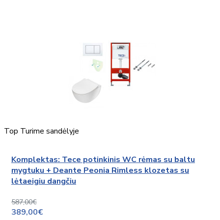
Top
Turime sandėlyje
Komplektas: Tece potinkinis WC rėmas su baltu
mygtuku + Deante Peonia Rimless klozetas su
lėtaeigiu dangčiu
587,00€
389,00€