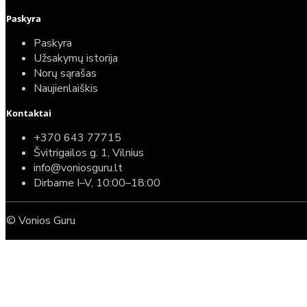
Paskyra
Paskyra
Užsakymų istorija
Norų sąrašas
Naujienlaiškis
Kontaktai
+370 643 77715
Švitrigailos g. 1, Vilnius
info@voniosguru.lt
Dirbame I–V, 10:00–18:00
© Vonios Guru