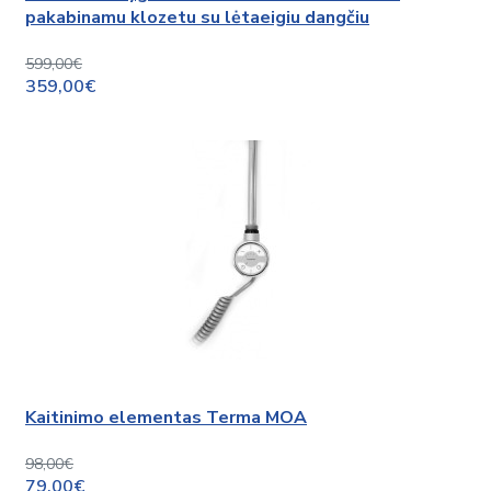
pakabinamu klozetu su lėtaeigiu dangčiu
599,00€
359,00€
Kaitinimo elementas Terma MOA
98,00€
79,00€