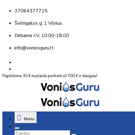
37064377715
Švitrigailos g. 1 Vilnius
Dirbame
I-V, 10:00-18:00
info@voniosguru.lt
Papildoma 30 € nuolaida perkant už 700 € ir daugiau!
Meniu