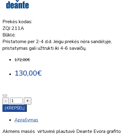
Prekės kodas:
ZQJ 211A
Būklė:
Pristatome per 2-4 d.d. Jeigu prekės nėra sandėlyje,
pristatymas gali užtrukti iki 4-6 savaičių.
172,00€
130,00€
-
+
Į KREPŠELĮ
Aprašymas
Akmens masės virtuvinė plautuvė Deante Evora grafito