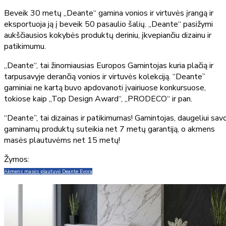
Beveik 30 metų „Deante“ gamina vonios ir virtuvės įrangą ir
eksportuoja ją į beveik 50 pasaulio šalių. „Deante“ pasižymi
aukščiausios kokybės produktų deriniu, įkvepiančiu dizainu ir
patikimumu.
„Deante“, tai žinomiausias Europos Gamintojas kuria plačią ir
tarpusavyje derančią vonios ir virtuvės kolekciją. “Deante”
gaminiai ne kartą buvo apdovanoti įvairiuose konkursuose,
tokiose kaip „Top Design Award“, „PRODECO“ ir pan.
“Deante”, tai dizainas ir patikimumas! Gamintojas, daugeliui sav
gaminamų produktų suteikia net 7 metų garantiją, o akmens
masės plautuvėms net 15 metų!
Žymos:
Akmens masės plautuvė Deante Evora