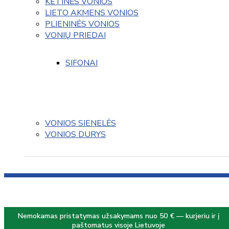
KETINĖS VONIOS
LIETO AKMENS VONIOS
PLIENINĖS VONIOS
VONIŲ PRIEDAI
SIFONAI
VONIOS SIENELĖS
VONIOS DURYS
Nemokamas pristatymas užsakymams nuo 50 € — kurjeriu ir į
paštomatus visoje Lietuvoje