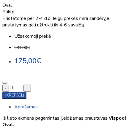
Oval
Būklė:
Pristatome per 2-4 d.d. Jeigu prekės nėra sandėlyje,
pristatymas gali užtrukti iki 4-6 savaičių.
Užsakomoji prekė
231,00€
175,00€
-
+
Į KREPŠELĮ
Aprašymas
Iš lieto akmens pagamintas įleidžiamas praustuvas
Vispool
Oval.