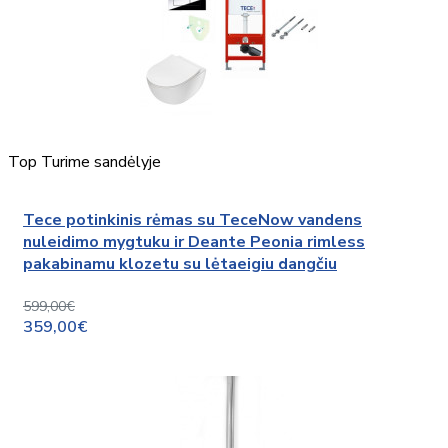
Top
Turime sandėlyje
Tece potinkinis rėmas su TeceNow vandens
nuleidimo mygtuku ir Deante Peonia rimless
pakabinamu klozetu su lėtaeigiu dangčiu
599,00€
359,00€