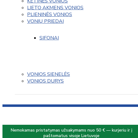
KETINĖS VONIOS
LIETO AKMENS VONIOS
PLIENINĖS VONIOS
VONIŲ PRIEDAI
SIFONAI
VONIOS SIENELĖS
VONIOS DURYS
Nemokamas pristatymas užsakymams nuo 50 € — kurjeriu ir į
paštomatus visoje Lietuvoje