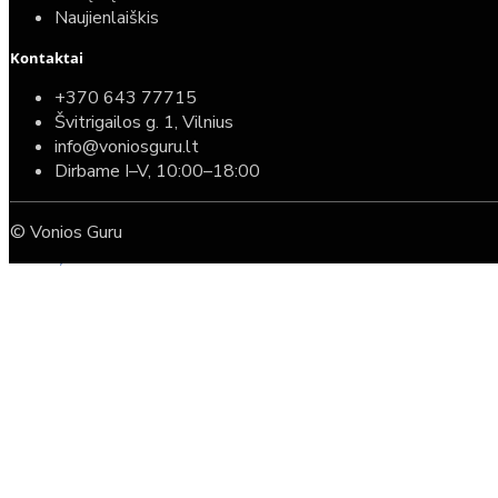
Naujienlaiškis
Kontaktai
Top
Turime sandėlyje
+370 643 77715
Švitrigailos g. 1, Vilnius
Komplektas: Tece potinkinis WC rėmas su baltu
info@voniosguru.lt
mygtuku + Deante Peonia Rimless klozetas su
Dirbame I–V, 10:00–18:00
lėtaeigiu dangčiu
© Vonios Guru
587,00€
389,00€