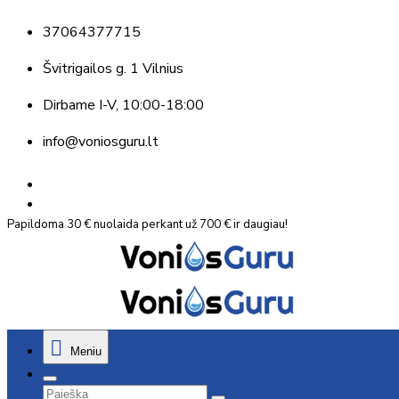
37064377715
Švitrigailos g. 1 Vilnius
Dirbame
I-V, 10:00-18:00
info@voniosguru.lt
Papildoma 30 € nuolaida perkant už 700 € ir daugiau!
Meniu