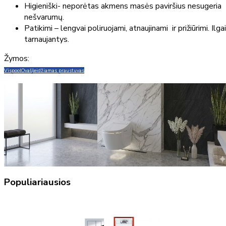
Higieniški- neporėtas akmens masės paviršius nesugeria
nešvarumų.
Patikimi – lengvai poliruojami, atnaujinami ir prižiūrimi. Ilgai
tarnaujantys.
Žymos:
Vispool
Oval
įleidžiamas praustuvas
Populiariausios