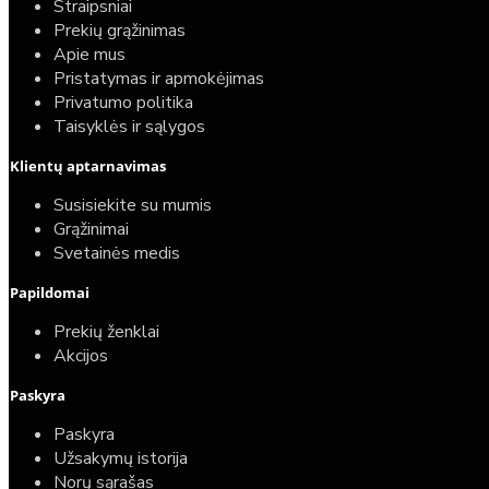
Straipsniai
Prekių grąžinimas
Apie mus
Pristatymas ir apmokėjimas
Privatumo politika
Taisyklės ir sąlygos
Elektrinio gyvatuko paruošimo paslauga
Klientų aptarnavimas
40,00€
Susisiekite su mumis
25,00€
Grąžinimai
Svetainės medis
Papildomai
Prekių ženklai
Akcijos
Paskyra
Paskyra
Užsakymų istorija
Norų sąrašas