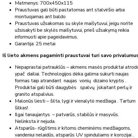
Matmenys: 700x450x115
Praustuvas gali būti pastatomas ant stalviršio arba
montuojamas ant baldo
Praustuvas užsakomas su skyle maišytuvui, jeigu norite
užsisakyti be skylės maišytuvui, prieš užsakymą reikia
informuoti apie pageidavimus.
Garantija: 25 metai
Iš lieto akmens pagaminti praustuvai turi savo privalumu
Nepaprastai patrauklūs – akmens masės produktai atrod
ypač dailiai. Technologijos dėka galima sukurti naujas
formas taip atrandant naujas vonių dizaino kryptis .
Produktai gali būti daugybės spalvų įskaitant perlų ir
granito atspalvius.
Malonūs liesti – šilta, lygi ir vienalytė medžiaga . Tartum
šilkas!
Ilgai tanaujantys – patvarūs, stabilūs ir masyvūs.
Nelinksta ir nejuda.
Atsparūs- rūgštims ir kitoms cheminėms medžiagoms,
vandeniui nelaidūs, atsparūs UV spinduliams ir korozijai .