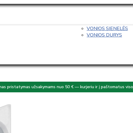
VONIOS SIENELĖS
VONIOS DURYS
s pristatymas užsakymams nuo 50 € — kurjeriu ir į paštomatus visoj