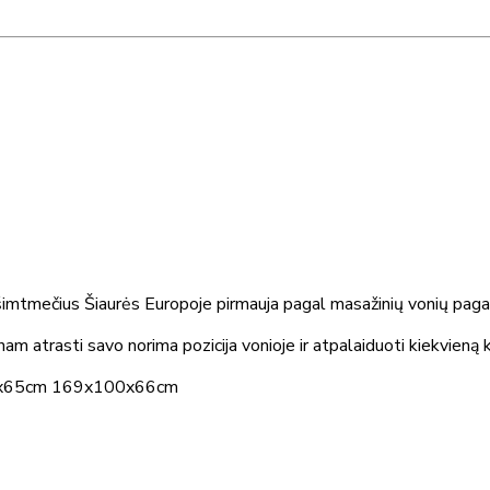
ešimtmečius Šiaurės Europoje pirmauja pagal masažinių vonių paga
enam atrasti savo norima pozicija vonioje ir atpalaiduoti kiekvieną 
0x92x65cm 169x100x66cm