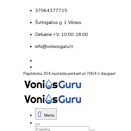
37064377715
Švitrigailos g. 1 Vilnius
Dirbame
I-V, 10:00-18:00
info@voniosguru.lt
Papildoma 30 € nuolaida perkant už 700 € ir daugiau!
Meniu