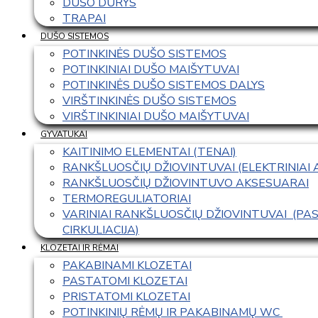
DUŠO DURYS
TRAPAI
DUŠO SISTEMOS
POTINKINĖS DUŠO SISTEMOS
POTINKINIAI DUŠO MAIŠYTUVAI
POTINKINĖS DUŠO SISTEMOS DALYS
VIRŠTINKINĖS DUŠO SISTEMOS
VIRŠTINKINIAI DUŠO MAIŠYTUVAI
GYVATUKAI
KAITINIMO ELEMENTAI (TENAI)
RANKŠLUOSČIŲ DŽIOVINTUVAI (ELEKTRINIAI
RANKŠLUOSČIŲ DŽIOVINTUVO AKSESUARAI
TERMOREGULIATORIAI
VARINIAI RANKŠLUOSČIŲ DŽIOVINTUVAI  (P
CIRKULIACIJA)
KLOZETAI IR RĖMAI
PAKABINAMI KLOZETAI
PASTATOMI KLOZETAI
PRISTATOMI KLOZETAI
POTINKINIŲ RĖMŲ IR PAKABINAMŲ WC 