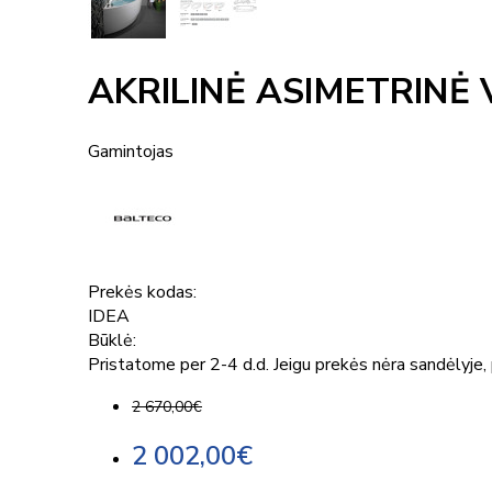
AKRILINĖ ASIMETRINĖ 
Gamintojas
Prekės kodas:
IDEA
Būklė:
Pristatome per 2-4 d.d. Jeigu prekės nėra sandėlyje, p
2 670,00€
2 002,00€