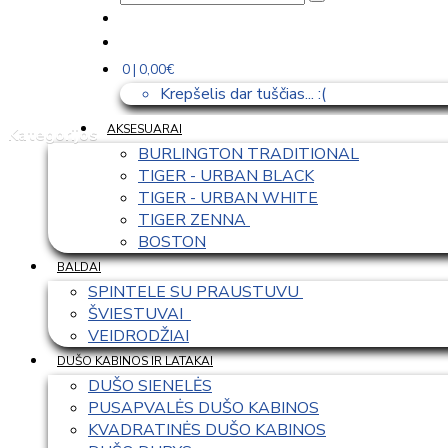
0 | 0,00€
Krepšelis dar tuščias... :(
AKSESUARAI
Kategorijos
BURLINGTON TRADITIONAL
TIGER - URBAN BLACK
TIGER - URBAN WHITE
TIGER ZENNA 
BOSTON
BALDAI
SPINTELE SU PRAUSTUVU 
ŠVIESTUVAI  
VEIDRODŽIAI
DUŠO KABINOS IR LATAKAI
DUŠO SIENELĖS
PUSAPVALĖS DUŠO KABINOS
KVADRATINĖS DUŠO KABINOS