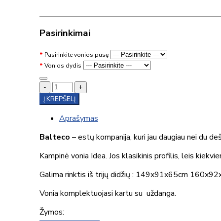
Pasirinkimai
Pasirinkite vonios pusę
Vonios dydis
-
+
Į KREPŠELĮ
Aprašymas
Balteco
– estų kompanija, kuri jau daugiau nei du d
Kampinė vonia Idea. Jos klasikinis profilis, leis kiekvi
Galima rinktis iš trijų didžių : 149x91x65cm 16
Vonia komplektuojasi kartu su uždanga.
Žymos: