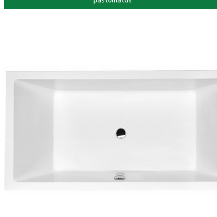
paštomatus