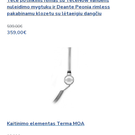
Tece potinkinis rėmas su TeceNow vandens
nuleidimo mygtuku ir Deante Peonia rimless
pakabinamu klozetu su lėtaeigiu dangčiu
599,00€
359,00€
Kaitinimo elementas Terma MOA