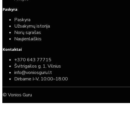
Paskyra
Paskyra
Užsakymų istorija
Norų sąrašas
Naujienlaiškis
Kontaktai
+370 643 77715
Švitrigailos g. 1, Vilnius
info@voniosguru.lt
Dirbame I–V, 10:00–18:00
© Vonios Guru