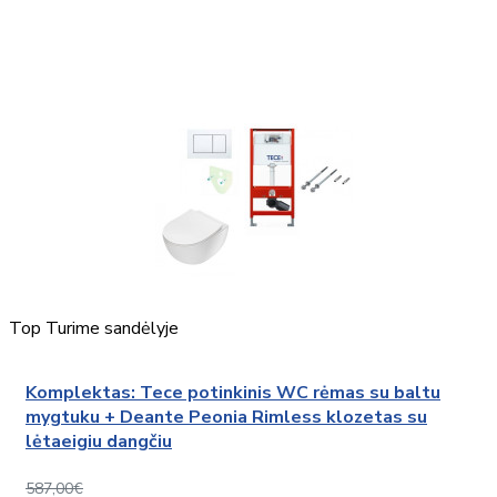
Top
Turime sandėlyje
Komplektas: Tece potinkinis WC rėmas su baltu
mygtuku + Deante Peonia Rimless klozetas su
lėtaeigiu dangčiu
587,00€