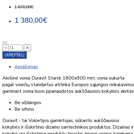
1 670,00€
1 380,00€
-
+
Į KREPŠELĮ
Aprašymas
Akrilinė vonia Duravit Starck 1800x900 mm, vonia sukurta
pagal voiečių standartus atitinka Europos sąjungos reikalavimu
gaminant vonia buvo ppanaudotos aukščiausios kokybės akrilas
Be uždangos
Be sifono
Duravit - tai Vokietijos gamintojas, siūlantis aukščiausios
kokybės ir išskirtinio dizaino santechnikos produktus. Dizainas ir
kokybė yra išskirtiniai produktų bruožai. Įmonė vonios kambariui