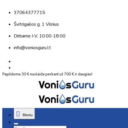
37064377715
Švitrigailos g. 1 Vilnius
Dirbame
I-V, 10:00-18:00
info@voniosguru.lt
Papildoma 30 € nuolaida perkant už 700 € ir daugiau!
Meniu