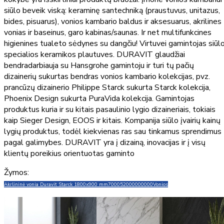
siūlo beveik viską: keraminę santechniką (praustuvus, unitazus,
bides, pisuarus), vonios kambario baldus ir aksesuarus, akrilines
vonias ir baseinus, garo kabinas/saunas. Ir net multifunkcines
higienines tualeto sėdynes su dangčiu! Virtuvei gamintojas siūl
specialios keramikos plautuves. DURAVIT glaudžiai
bendradarbiauja su Hansgrohe gamintoju ir turi tų pačių
dizainerių sukurtas bendras vonios kambario kolekcijas, pvz.
prancūzų dizainerio Philippe Starck sukurta Starck kolekcija,
Phoenix Design sukurta PuraVida kolekcija. Gamintojas
produktus kuria ir su kitais pasaulinio lygio dizaineriais, tokiais
kaip Sieger Design, EOOS ir kitais. Kompanija siūlo įvairių kainų
lygių produktus, todėl kiekvienas ras sau tinkamus sprendimus
pagal galimybes. DURAVIT yra į dizainą, inovacijas ir į visų
klientų poreikius orientuotas gaminto
Žymos:
Akrlininė vonia Duravit Starck 1800x900 mm
700052000000000
Vonios