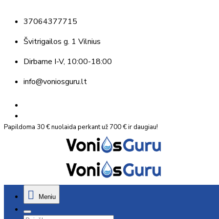
37064377715
Švitrigailos g. 1 Vilnius
Dirbame
I-V, 10:00-18:00
info@voniosguru.lt
Papildoma 30 € nuolaida perkant už 700 € ir daugiau!
Meniu