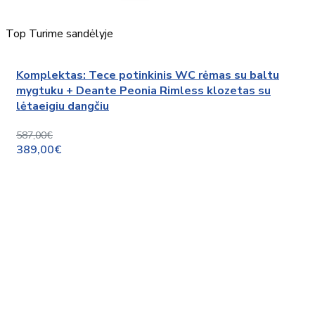
Top
Turime sandėlyje
Komplektas: Tece potinkinis WC rėmas su baltu
mygtuku + Deante Peonia Rimless klozetas su
lėtaeigiu dangčiu
587,00€
389,00€