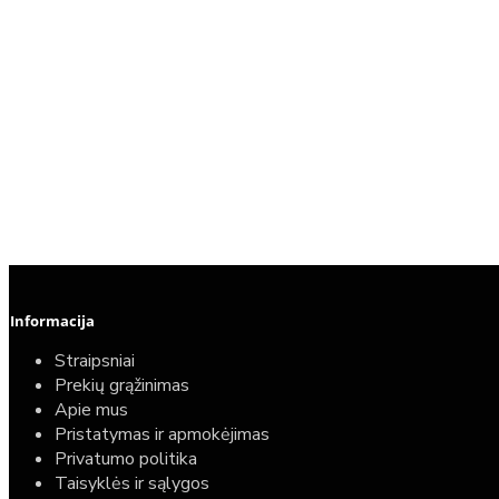
Informacija
Straipsniai
Prekių grąžinimas
Apie mus
Pristatymas ir apmokėjimas
Privatumo politika
Taisyklės ir sąlygos