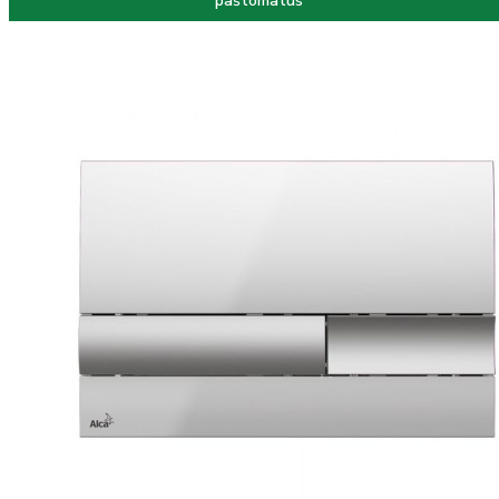
paštomatus