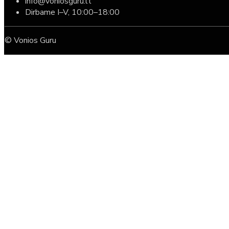
info@voniosguru.lt
Dirbame I–V, 10:00–18:00
© Vonios Guru