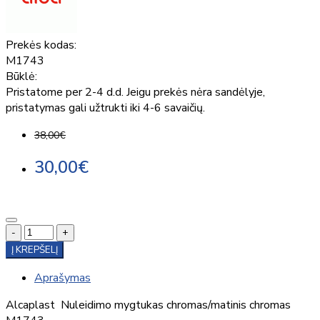
Prekės kodas:
M1743
Būklė:
Pristatome per 2-4 d.d. Jeigu prekės nėra sandėlyje,
pristatymas gali užtrukti iki 4-6 savaičių.
38,00€
30,00€
-
+
Į KREPŠELĮ
Aprašymas
Alcaplast Nuleidimo mygtukas chromas/matinis chromas