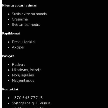
Klientų aptarnavimas
Susisiekite su mumis
Grąžinimai
Svetainės medis
Papildomai
Prekių ženklai
Akcijos
Paskyra
Paskyra
Užsakymų istorija
Norų sąrašas
Naujienlaiškis
Kontaktai
+370 643 77715
Švitrigailos g. 1, Vilnius