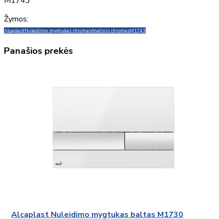
M1743
Žymos:
Alcaplast
Nuleidimo mygtukas chromas/matinis chromas
M1743
Panašios prekės
Alcaplast Nuleidimo mygtukas baltas M1730