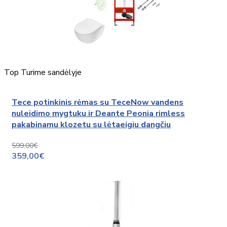
Top
Turime sandėlyje
Tece potinkinis rėmas su TeceNow vandens
nuleidimo mygtuku ir Deante Peonia rimless
pakabinamu klozetu su lėtaeigiu dangčiu
599,00€
359,00€