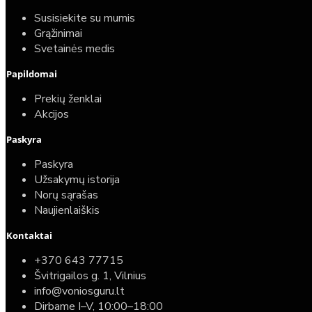
Susisiekite su mumis
Grąžinimai
Svetainės medis
Papildomai
Prekių ženklai
Akcijos
Paskyra
Paskyra
Užsakymų istorija
Norų sąrašas
Naujienlaiškis
Kontaktai
+370 643 77715
Švitrigailos g. 1, Vilnius
info@voniosguru.lt
Dirbame I–V, 10:00–18:00