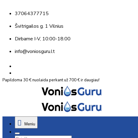
37064377715
Švitrigailos g. 1 Vilnius
Dirbame
I-V, 10:00-18:00
info@voniosguru.lt
Papildoma 30 € nuolaida perkant už 700 € ir daugiau!
Meniu