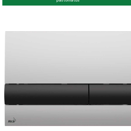
paštomatus