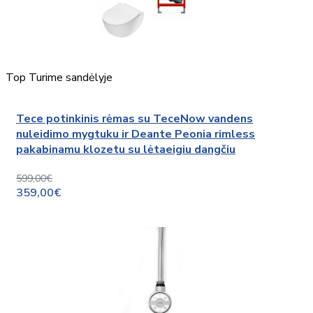
Top
Turime sandėlyje
Tece potinkinis rėmas su TeceNow vandens
nuleidimo mygtuku ir Deante Peonia rimless
pakabinamu klozetu su lėtaeigiu dangčiu
599,00€
359,00€