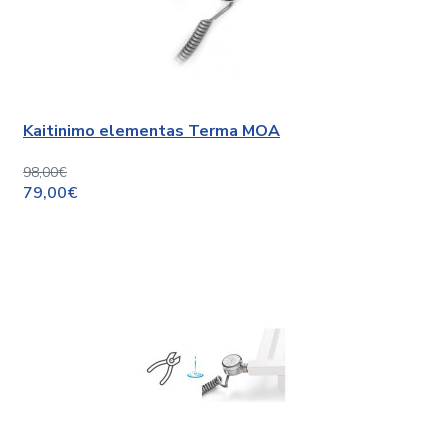
Kaitinimo elementas Terma MOA
98,00€
79,00€