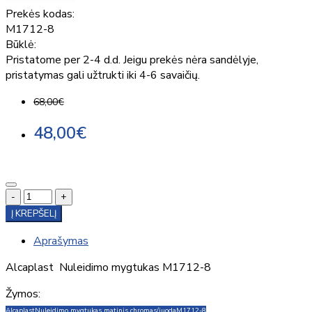
Prekės kodas:
M1712-8
Būklė:
Pristatome per 2-4 d.d. Jeigu prekės nėra sandėlyje,
pristatymas gali užtrukti iki 4-6 savaičių.
68,00€
48,00€
-
+
Į KREPŠELĮ
Aprašymas
Alcaplast Nuleidimo mygtukas M1712-8
Žymos:
Alcaplast
Nuleidimo mygtukas matinis chromas/juoda
M1712-8