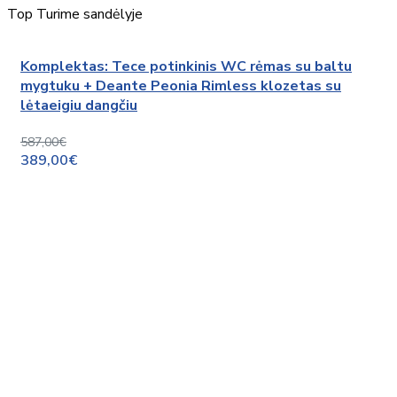
Top
Turime sandėlyje
Komplektas: Tece potinkinis WC rėmas su baltu
mygtuku + Deante Peonia Rimless klozetas su
lėtaeigiu dangčiu
587,00€
389,00€