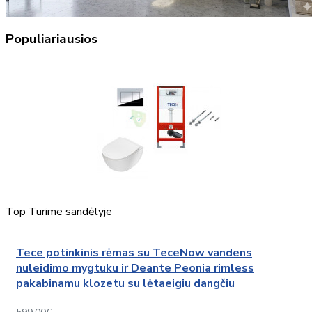
Populiariausios
Top
Turime sandėlyje
Tece potinkinis rėmas su TeceNow vandens
nuleidimo mygtuku ir Deante Peonia rimless
pakabinamu klozetu su lėtaeigiu dangčiu