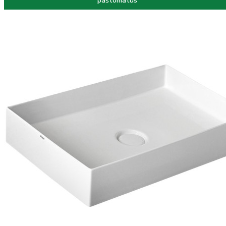
paštomatus