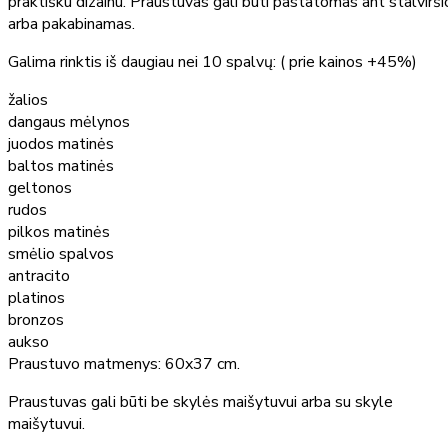
praktišku dizainu. Praustuvas gali būti pastatomas ant stalvirši
arba pakabinamas.
Galima rinktis iš daugiau nei 10 spalvų: ( prie kainos +45%)
žalios
dangaus mėlynos
juodos matinės
baltos matinės
geltonos
rudos
pilkos matinės
smėlio spalvos
antracito
platinos
bronzos
aukso
Praustuvo matmenys: 60x37 cm.
Praustuvas gali būti be skylės maišytuvui arba su skyle
maišytuvui.