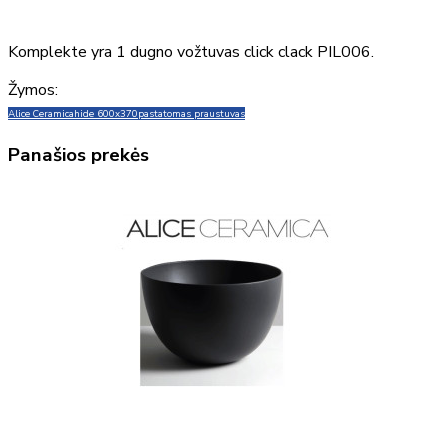
Komplekte yra 1 dugno vožtuvas click clack PIL006.
Žymos:
Alice Ceramica
hide 600x370
pastatomas praustuvas
Panašios prekės