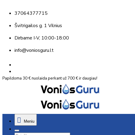
37064377715
Švitrigailos g. 1 Vilnius
Dirbame
I-V, 10:00-18:00
info@voniosguru.lt
Papildoma 30 € nuolaida perkant už 700 € ir daugiau!
Meniu