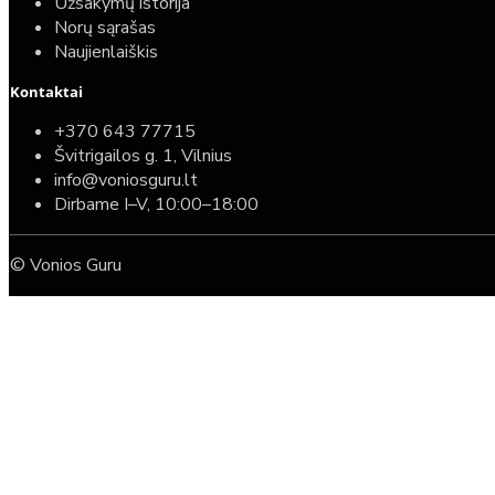
Užsakymų istorija
Norų sąrašas
Naujienlaiškis
Kontaktai
+370 643 77715
Švitrigailos g. 1, Vilnius
info@voniosguru.lt
Dirbame I–V, 10:00–18:00
© Vonios Guru