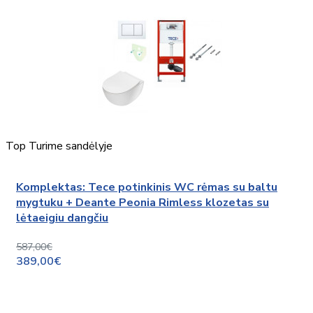
Top
Turime sandėlyje
Komplektas: Tece potinkinis WC rėmas su baltu
mygtuku + Deante Peonia Rimless klozetas su
lėtaeigiu dangčiu
587,00€
389,00€