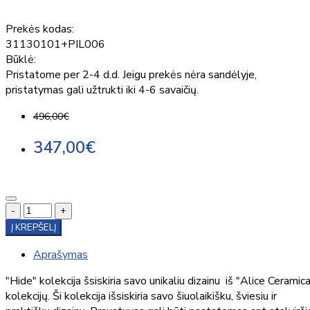
Prekės kodas:
31130101+PIL006
Būklė:
Pristatome per 2-4 d.d. Jeigu prekės nėra sandėlyje,
pristatymas gali užtrukti iki 4-6 savaičių.
496,00€
347,00€
-
+
Į KREPŠELĮ
Aprašymas
"Hide" kolekcija šsiskiria savo unikaliu dizainu iš "Alice Ceramic
kolekcijų. Ši kolekcija išsiskiria savo šiuolaikišku, šviesiu ir