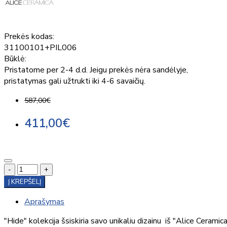
Prekės kodas:
31100101+PIL006
Būklė:
Pristatome per 2-4 d.d. Jeigu prekės nėra sandėlyje,
pristatymas gali užtrukti iki 4-6 savaičių.
587,00€
411,00€
-
+
Į KREPŠELĮ
Aprašymas
"Hide" kolekcija šsiskiria savo unikaliu dizainu iš "Alice Ceramic