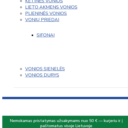
KETINĖS VONIOS
LIETO AKMENS VONIOS
PLIENINĖS VONIOS
VONIŲ PRIEDAI
SIFONAI
VONIOS SIENELĖS
VONIOS DURYS
Nemokamas pristatymas užsakymams nuo 50 € — kurjeriu ir į
paštomatus visoje Lietuvoje