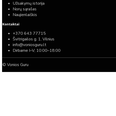
Užsakymų istorija
Norų sąrašas
Naujienlaiškis
Kontaktai
+370 643 77715
Švitrigailos g. 1, Vilnius
info@voniosguru.lt
Dirbame I–V, 10:00–18:00
© Vonios Guru