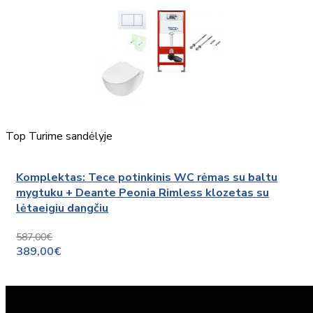
Top
Turime sandėlyje
Komplektas: Tece potinkinis WC rėmas su baltu
mygtuku + Deante Peonia Rimless klozetas su
lėtaeigiu dangčiu
587,00€
389,00€