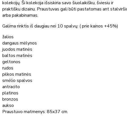
kolekcijų. Ši kolekcija išsiskiria savo šiuolaikišku, šviesiu ir
praktišku dizainu. Praustuvas gali būti pastatomas ant stalvirši
arba pakabinamas.
Galima rinktis iš daugiau nei 10 spalvų: ( prie kainos +45%)
žalios
dangaus mėlynos
juodos matinės
baltos matinės
geltonos
rudos
pilkos matinės
smėlio spalvos
antracito
platinos
bronzos
aukso
Praustuvo matmenys: 85x37 cm.