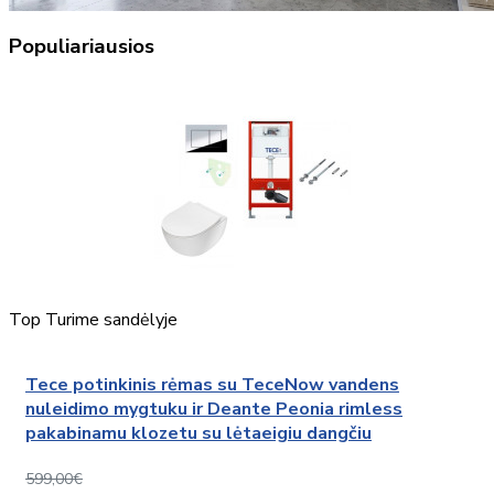
Populiariausios
Top
Turime sandėlyje
Tece potinkinis rėmas su TeceNow vandens
nuleidimo mygtuku ir Deante Peonia rimless
pakabinamu klozetu su lėtaeigiu dangčiu
599,00€