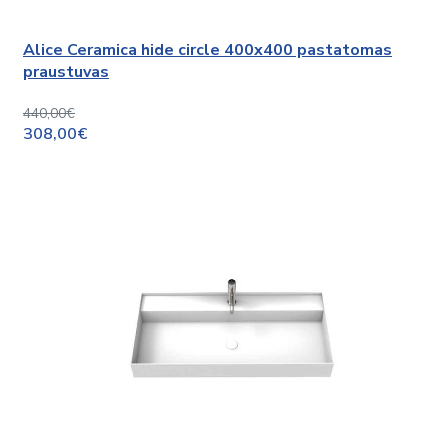
Alice Ceramica hide circle 400x400 pastatomas
praustuvas
440,00€
308,00€