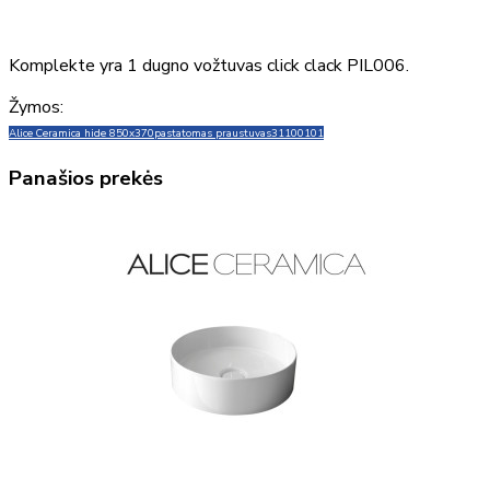
Komplekte yra 1 dugno vožtuvas click clack PIL006.
Žymos:
Alice Ceramica hide 850x370
pastatomas praustuvas
31100101
Panašios prekės