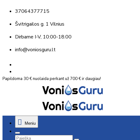
37064377715
Švitrigailos g. 1 Vilnius
Dirbame
I-V, 10:00-18:00
info@voniosguru.lt
Papildoma 30 € nuolaida perkant už 700 € ir daugiau!
Meniu