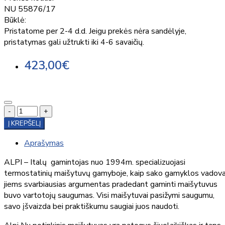
NU 55876/17
Būklė:
Pristatome per 2-4 d.d. Jeigu prekės nėra sandėlyje,
pristatymas gali užtrukti iki 4-6 savaičių.
423,00€
-
+
Į KREPŠELĮ
Aprašymas
ALPI – Italų gamintojas nuo 1994m. specializuojasi
termostatinių maišytuvų gamyboje, kaip sako gamyklos vadova
jiems svarbiausias argumentas pradedant gaminti maišytuvus
buvo vartotojų saugumas. Visi maišytuvai pasižymi saugumu,
savo įšvaizda bei praktiškumu saugiai juos naudoti.