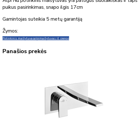
Alpi Nu potinkinis maišytuvas yra patogus šiuolaikiškas ir taps
puikus pasirinkimas, snapo ilgis 17cm
Gamintojas suteikia 5 metų garantiją
Žymos:
Potinkinis maišytuvas
alpi
maišytuvas iš sienos
Panašios prekės