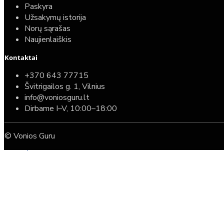
Paskyra
Užsakymų istorija
Norų sąrašas
Naujienlaiškis
Kontaktai
Top
Turime sandėlyje
+370 643 77715
Švitrigailos g. 1, Vilnius
Komplektas: Tece potinkinis WC rėmas su baltu
info@voniosguru.lt
mygtuku + Deante Peonia Rimless klozetas su
Dirbame I–V, 10:00–18:00
lėtaeigiu dangčiu
© Vonios Guru
587,00€
389,00€