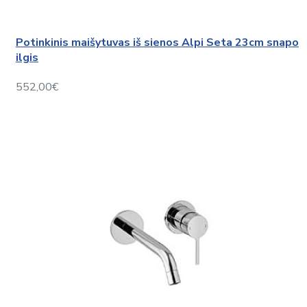
Potinkinis maišytuvas iš sienos Alpi Seta 23cm snapo
ilgis
552,00€