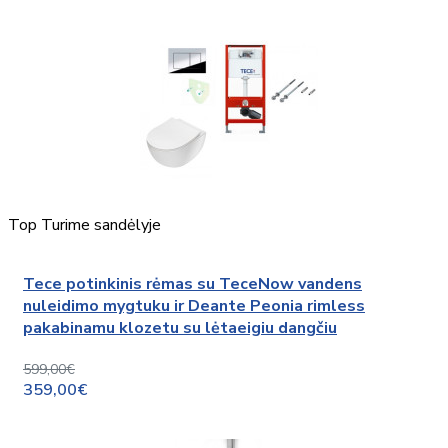
Top
Turime sandėlyje
Tece potinkinis rėmas su TeceNow vandens
nuleidimo mygtuku ir Deante Peonia rimless
pakabinamu klozetu su lėtaeigiu dangčiu
599,00€
359,00€