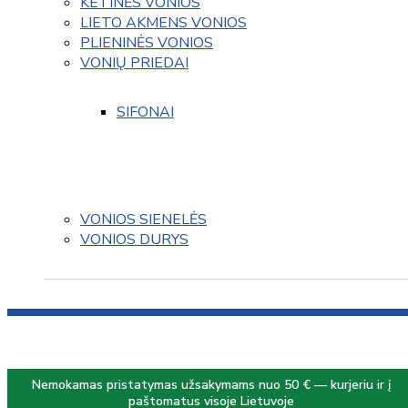
KETINĖS VONIOS
LIETO AKMENS VONIOS
PLIENINĖS VONIOS
VONIŲ PRIEDAI
SIFONAI
VONIOS SIENELĖS
VONIOS DURYS
Nemokamas pristatymas užsakymams nuo 50 € — kurjeriu ir į
paštomatus visoje Lietuvoje