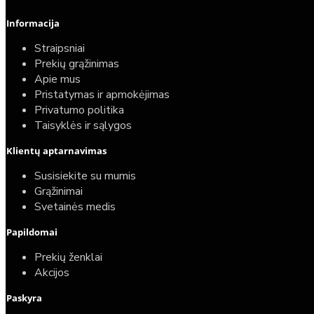
Informacija
Straipsniai
Prekių grąžinimas
Apie mus
Pristatymas ir apmokėjimas
Privatumo politika
Taisyklės ir sąlygos
Elektrinio gyvatuko paruošimo paslauga
Klientų aptarnavimas
40,00€
Susisiekite su mumis
25,00€
Grąžinimai
Svetainės medis
Papildomai
Prekių ženklai
Akcijos
Paskyra