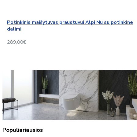
Potinkinis maišytuvas praustuvui Alpi Nu su potinkine
dalimi
289,00€
Populiariausios