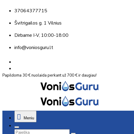
37064377715
Švitrigailos g. 1 Vilnius
Dirbame
I-V, 10:00-18:00
info@voniosguru.lt
Papildoma 30 € nuolaida perkant už 700 € ir daugiau!
Meniu