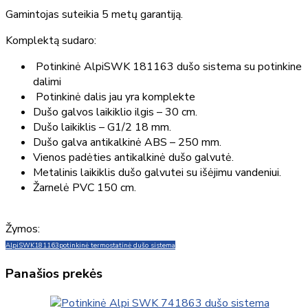
Gamintojas suteikia 5 metų garantiją.
Komplektą sudaro:
Potinkinė AlpiSWK 181163 dušo sistema su potinkine
dalimi
Potinkinė dalis jau yra komplekte
Dušo galvos laikiklio ilgis – 30 cm.
Dušo laikiklis – G1/2 18 mm.
Dušo galva antikalkinė ABS – 250 mm.
Vienos padėties antikalkinė dušo galvutė.
Metalinis laikiklis dušo galvutei su išėjimu vandeniui.
Žarnelė PVC 150 cm.
Žymos:
Alpi
SWK
181163
potinkinė termostatinė dušo sistema
Panašios prekės