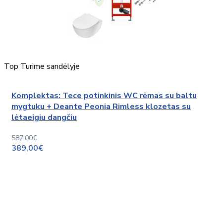
Top
Turime sandėlyje
Komplektas: Tece potinkinis WC rėmas su baltu
mygtuku + Deante Peonia Rimless klozetas su
lėtaeigiu dangčiu
587,00€
389,00€