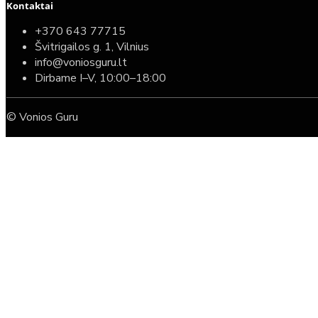
Kontaktai
+370 643 77715
Švitrigailos g. 1, Vilnius
info@voniosguru.lt
Dirbame I–V, 10:00–18:00
© Vonios Guru