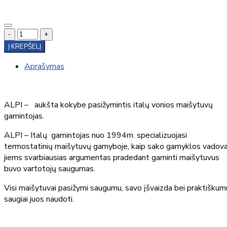
-
+
Į KREPŠELĮ
Aprašymas
ALPI – aukšta kokybe pasižymintis italų vonios maišytuvų
gamintojas.
ALPI – Italų gamintojas nuo 1994m. specializuojasi
termostatinių maišytuvų gamyboje, kaip sako gamyklos vadova
jiems svarbiausias argumentas pradedant gaminti maišytuvus
buvo vartotojų saugumas.
Visi maišytuvai pasižymi saugumu, savo įšvaizda bei praktiškum
saugiai juos naudoti.