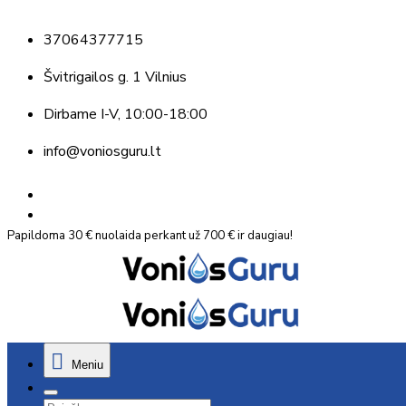
37064377715
Švitrigailos g. 1 Vilnius
Dirbame
I-V, 10:00-18:00
info@voniosguru.lt
Papildoma 30 € nuolaida perkant už 700 € ir daugiau!
Meniu