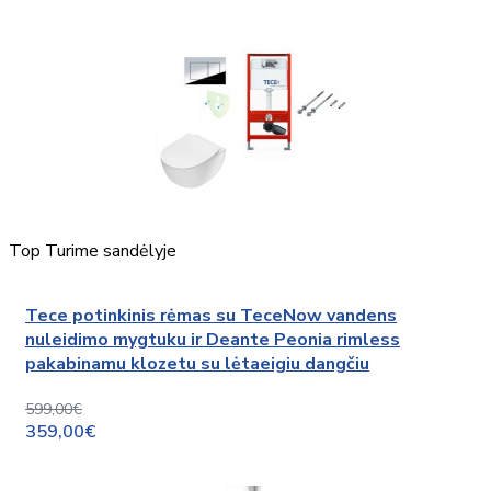
Top
Turime sandėlyje
Tece potinkinis rėmas su TeceNow vandens
nuleidimo mygtuku ir Deante Peonia rimless
pakabinamu klozetu su lėtaeigiu dangčiu
599,00€
359,00€