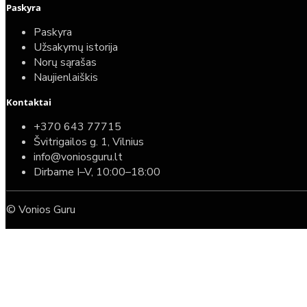
Paskyra
Paskyra
Užsakymų istorija
Norų sąrašas
Naujienlaiškis
Kontaktai
+370 643 77715
Švitrigailos g. 1, Vilnius
info@voniosguru.lt
Dirbame I–V, 10:00–18:00
© Vonios Guru