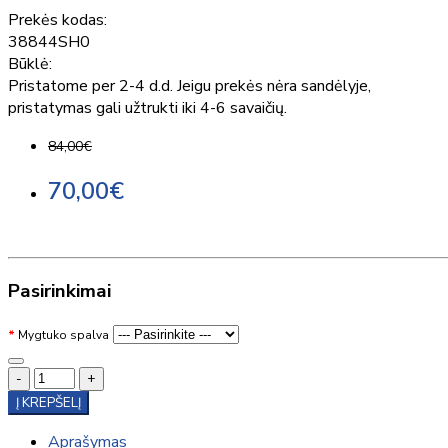
Prekės kodas:
38844SH0
Būklė:
Pristatome per 2-4 d.d. Jeigu prekės nėra sandėlyje,
pristatymas gali užtrukti iki 4-6 savaičių.
84,00€
70,00€
Pasirinkimai
Mygtuko spalva
-
+
Į KREPŠELĮ
Aprašymas