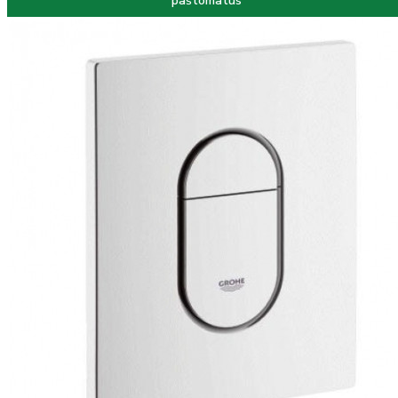
paštomatus