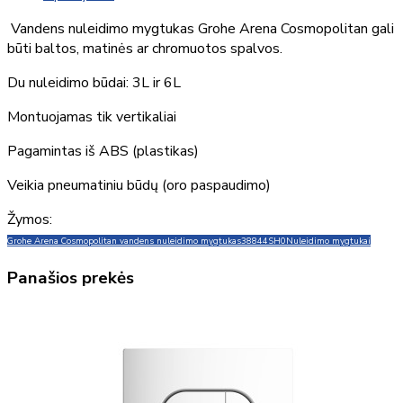
Vandens nuleidimo mygtukas Grohe Arena Cosmopolitan gali
būti baltos, matinės ar chromuotos spalvos.
Du nuleidimo būdai: 3L ir 6L
Montuojamas tik vertikaliai
Pagamintas iš ABS (plastikas)
Veikia pneumatiniu būdų (oro paspaudimo)
Žymos:
Grohe Arena Cosmopolitan vandens nuleidimo mygtukas
38844SH0
Nuleidimo mygtukai
Panašios prekės