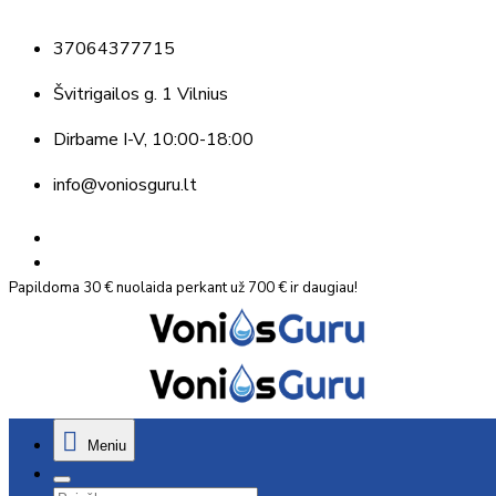
37064377715
Švitrigailos g. 1 Vilnius
Dirbame
I-V, 10:00-18:00
info@voniosguru.lt
Papildoma 30 € nuolaida perkant už 700 € ir daugiau!
Meniu