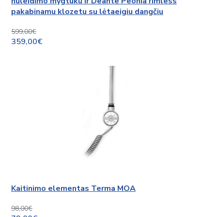
nuleidimo mygtuku ir Deante Peonia rimless
pakabinamu klozetu su lėtaeigiu dangčiu
599,00€
359,00€
Kaitinimo elementas Terma MOA
98,00€