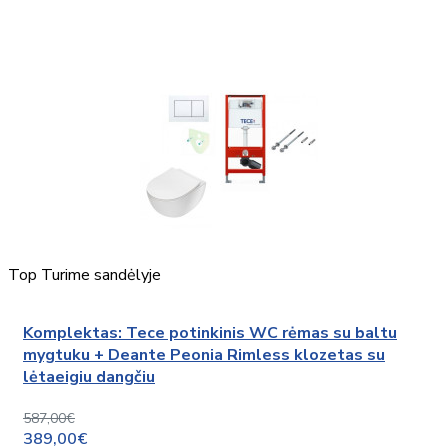
Top
Turime sandėlyje
Komplektas: Tece potinkinis WC rėmas su baltu
mygtuku + Deante Peonia Rimless klozetas su
lėtaeigiu dangčiu
587,00€
389,00€