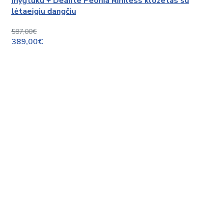
mygtuku + Deante Peonia Rimless klozetas su
lėtaeigiu dangčiu
587,00€
389,00€