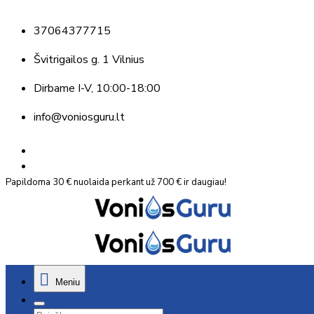
37064377715
Švitrigailos g. 1 Vilnius
Dirbame
I-V, 10:00-18:00
info@voniosguru.lt
Papildoma 30 € nuolaida perkant už 700 € ir daugiau!
Meniu