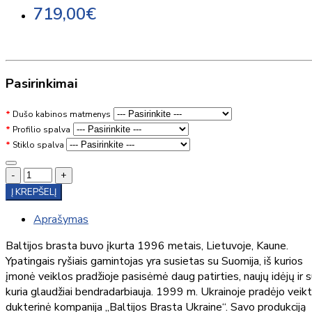
719,00€
Pasirinkimai
Dušo kabinos matmenys
Profilio spalva
Stiklo spalva
-
+
Į KREPŠELĮ
Aprašymas
Baltijos brasta buvo įkurta 1996 metais, Lietuvoje, Kaune.
Ypatingais ryšiais gamintojas yra susietas su Suomija, iš kurios
įmonė veiklos pradžioje pasisėmė daug patirties, naujų idėjų ir 
kuria glaudžiai bendradarbiauja. 1999 m. Ukrainoje pradėjo veik
dukterinė kompanija „Baltijos Brasta Ukraine“. Savo produkciją