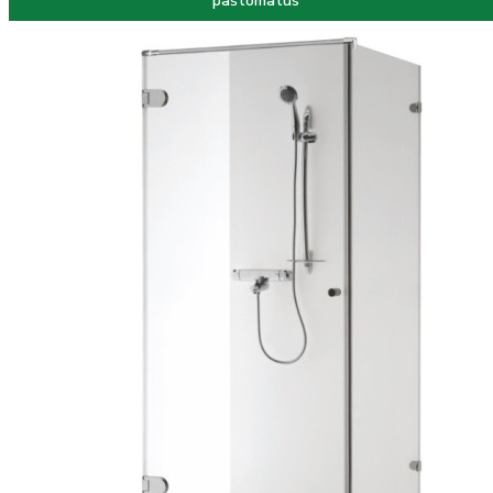
paštomatus