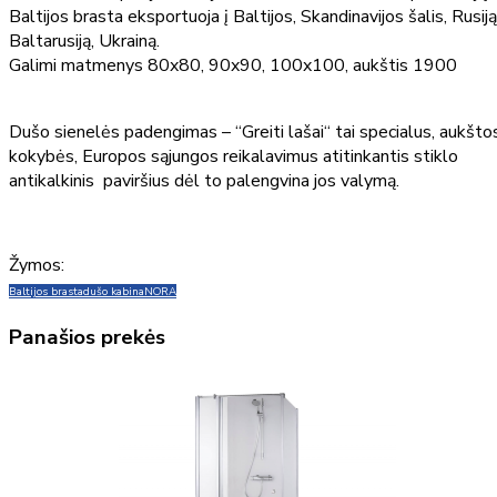
Baltijos brasta eksportuoja į Baltijos, Skandinavijos šalis, Rusiją
Baltarusiją, Ukrainą.
Galimi matmenys 80x80, 90x90, 100x100, aukštis 1900
Dušo sienelės padengimas – “Greiti lašai“ tai specialus, aukšto
kokybės, Europos sąjungos reikalavimus atitinkantis stiklo
antikalkinis paviršius dėl to palengvina jos valymą.
Žymos:
Baltijos brasta
dušo kabina
NORA
Panašios prekės