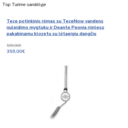
Top
Turime sandėlyje
Tece potinkinis rėmas su TeceNow vandens
nuleidimo mygtuku ir Deante Peonia rimless
pakabinamu klozetu su lėtaeigiu dangčiu
599,00€
359,00€