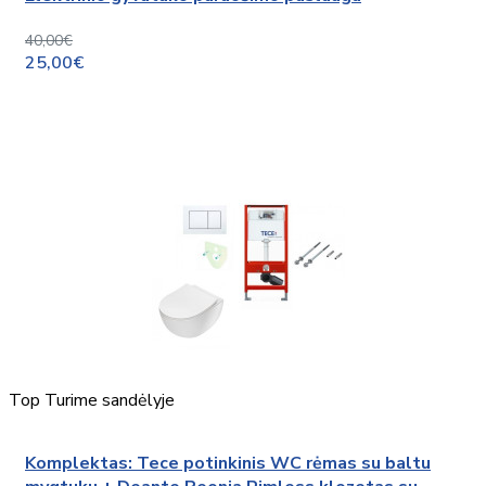
40,00€
25,00€
Top
Turime sandėlyje
Komplektas: Tece potinkinis WC rėmas su baltu