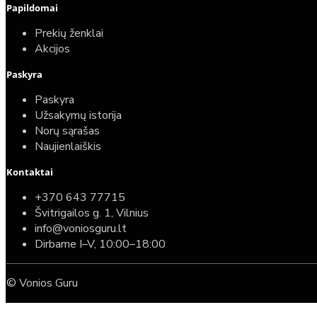
Papildomai
Prekių ženklai
Akcijos
Paskyra
Paskyra
Užsakymų istorija
Norų sąrašas
Naujienlaiškis
Kontaktai
+370 643 77715
Švitrigailos g. 1, Vilnius
info@voniosguru.lt
Dirbame I–V, 10:00–18:00
© Vonios Guru