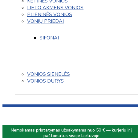
KETINĖS VONIOS
LIETO AKMENS VONIOS
PLIENINĖS VONIOS
VONIŲ PRIEDAI
SIFONAI
VONIOS SIENELĖS
VONIOS DURYS
Nemokamas pristatymas užsakymams nuo 50 € — kurjeriu ir į
paštomatus visoje Lietuvoje