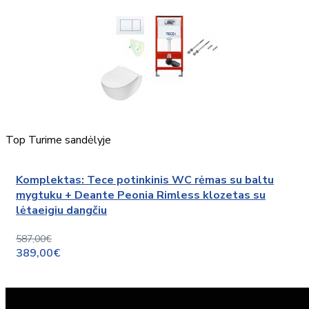
Top
Turime sandėlyje
Komplektas: Tece potinkinis WC rėmas su baltu
mygtuku + Deante Peonia Rimless klozetas su
lėtaeigiu dangčiu
587,00€
389,00€