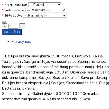
Nišinių durų ilgis
Profilio spalva
Stiklo spalva
-
+
Į KREPŠELĮ
Aprašymas
Baltijos brasta buvo įkurta 1996 metais, Lietuvoje, Kaune.
Ypatingais ryšiais gamintojas yra susietas su Suomija, iš kurios
įmonė veiklos pradžioje pasisėmė daug patirties, naujų idėjų ir 
kuria glaudžiai bendradarbiauja. 1999 m. Ukrainoje pradėjo veik
dukterinė kompanija „Baltijos Brasta Ukraine“. Savo produkciją
Baltijos brasta eksportuoja į Baltijos, Skandinavijos šalis, Rusiją
Baltarusiją, Ukrainą.
Galimi matmenys Galimi dydžiai 90,100,110,120cm arba
nestandartiniai gaminiai. Aukštis standartinis 190cm.