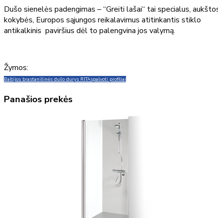
Dušo sienelės padengimas – “Greiti lašai“ tai specialus, aukšto
kokybės, Europos sąjungos reikalavimus atitinkantis stiklo
antikalkinis paviršius dėl to palengvina jos valymą.
Žymos:
Baltijos brasta
nišinės dušo durys RITA
spalvoti profiliai
Panašios prekės