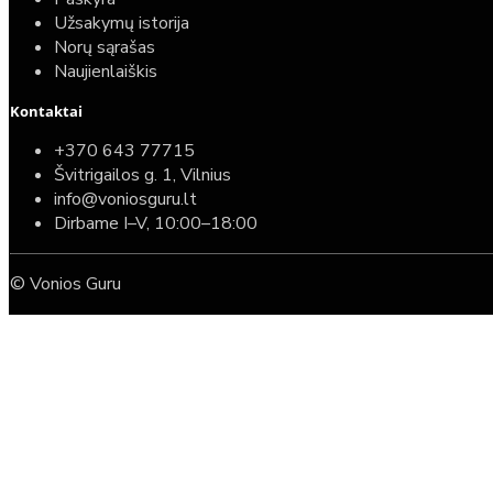
Užsakymų istorija
Norų sąrašas
Naujienlaiškis
Kontaktai
+370 643 77715
Švitrigailos g. 1, Vilnius
info@voniosguru.lt
Dirbame I–V, 10:00–18:00
© Vonios Guru