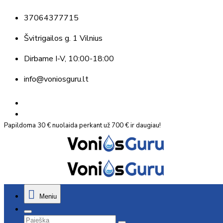
37064377715
Švitrigailos g. 1 Vilnius
Dirbame
I-V, 10:00-18:00
info@voniosguru.lt
Papildoma 30 € nuolaida perkant už 700 € ir daugiau!
Meniu