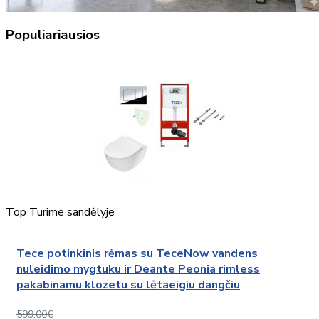
Populiariausios
Top
Turime sandėlyje
Tece potinkinis rėmas su TeceNow vandens
nuleidimo mygtuku ir Deante Peonia rimless
pakabinamu klozetu su lėtaeigiu dangčiu
599,00€