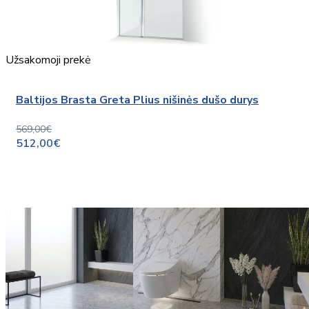
Užsakomoji prekė
Baltijos Brasta Greta Plius nišinės dušo durys
569,00€
512,00€