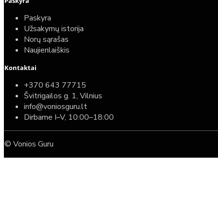
Paskyra
Paskyra
Užsakymų istorija
Norų sąrašas
Naujienlaiškis
Kontaktai
+370 643 77715
Švitrigailos g. 1, Vilnius
info@voniosguru.lt
Dirbame I–V, 10:00–18:00
© Vonios Guru