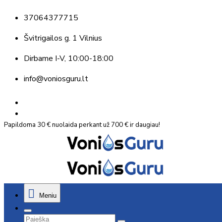
37064377715
Švitrigailos g. 1 Vilnius
Dirbame
I-V, 10:00-18:00
info@voniosguru.lt
Papildoma 30 € nuolaida perkant už 700 € ir daugiau!
Meniu