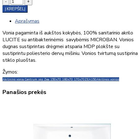
-
+
Į KREPŠELĮ
Aprašymas
Vonia pagaminta iš aukštos kokybės, 100% sanitarinio akrilo
LUCITE su antibakterinėmis savybėmis MICROBAN. Vonios
dugnas sustiprintas drėgmei atsparia MDP plokšte su
sustiprintu poliesterio dervų mišiniu. Vonios tvirtumą sustiprina
stiklo pluoštas.
Žymos:
Akrlininė vonia Centrum spz Zea 150x70 160x70 170x70
ZEA150
Akrilinės vonios
Panašios prekės