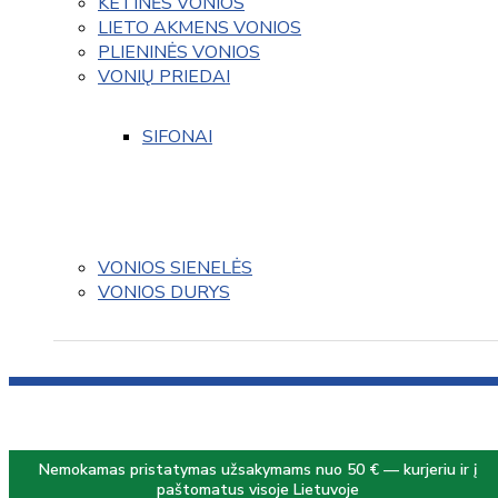
KETINĖS VONIOS
LIETO AKMENS VONIOS
PLIENINĖS VONIOS
VONIŲ PRIEDAI
SIFONAI
VONIOS SIENELĖS
VONIOS DURYS
Nemokamas pristatymas užsakymams nuo 50 € — kurjeriu ir į
paštomatus visoje Lietuvoje