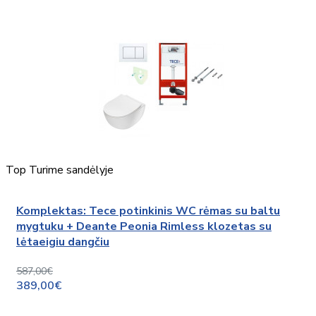
Top
Turime sandėlyje
Komplektas: Tece potinkinis WC rėmas su baltu
mygtuku + Deante Peonia Rimless klozetas su
lėtaeigiu dangčiu
587,00€
389,00€