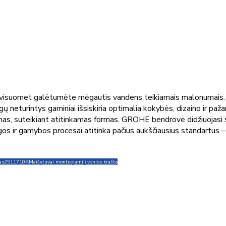
 visuomet galėtumėte mėgautis vandens teikiamais malonumais. S
 neturintys gaminiai išsiskiria optimalia kokybės, dizaino ir pa
iegimas, suteikiant atitinkamas formas. GROHE bendrovė didžiuojas
gos ir gamybos procesai atitinka pačius aukščiausius standartus – 
as
2511710A
Maišytuvai montuojami į vonios kraštą