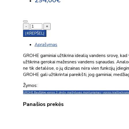
294,00€
-
+
Į KREPŠELĮ
Aprašymas
GROHE gaminiai užtikrina idealią vandens srovę, kad
užtikrina gerokai mažesnes vandens sąnaudas. Analogų
ne tik detalėse, o jų dizainas nėra vien funkcijų įd
GROHE gali užtikrintai pareikšti, jog gaminiai, medžia
Žymos:
GROHE BauEdge vonios 3 skylių maišytuvas montuojamas į vonios kraštą
chrom
Panašios prekės