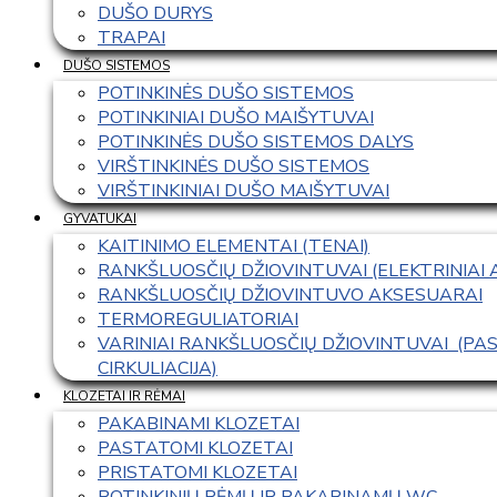
DUŠO DURYS
TRAPAI
DUŠO SISTEMOS
POTINKINĖS DUŠO SISTEMOS
POTINKINIAI DUŠO MAIŠYTUVAI
POTINKINĖS DUŠO SISTEMOS DALYS
VIRŠTINKINĖS DUŠO SISTEMOS
VIRŠTINKINIAI DUŠO MAIŠYTUVAI
GYVATUKAI
KAITINIMO ELEMENTAI (TENAI)
RANKŠLUOSČIŲ DŽIOVINTUVAI (ELEKTRINIAI
RANKŠLUOSČIŲ DŽIOVINTUVO AKSESUARAI
TERMOREGULIATORIAI
VARINIAI RANKŠLUOSČIŲ DŽIOVINTUVAI  (P
CIRKULIACIJA)
KLOZETAI IR RĖMAI
PAKABINAMI KLOZETAI
PASTATOMI KLOZETAI
PRISTATOMI KLOZETAI
POTINKINIŲ RĖMŲ IR PAKABINAMŲ WC 