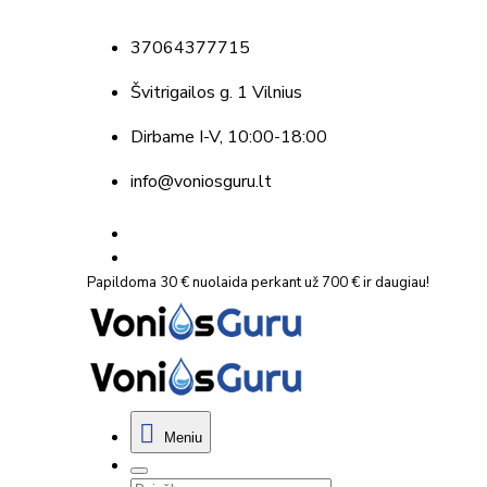
37064377715
Švitrigailos g. 1 Vilnius
Dirbame
I-V, 10:00-18:00
info@voniosguru.lt
Papildoma 30 € nuolaida perkant už 700 € ir daugiau!
Meniu