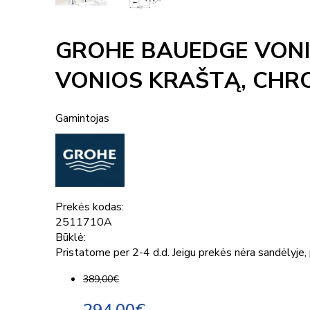
GROHE BAUEDGE VONI
VONIOS KRAŠTĄ, CH
Gamintojas
Prekės kodas:
2511710A
Būklė:
Pristatome per 2-4 d.d. Jeigu prekės nėra sandėlyje, p
389,00€