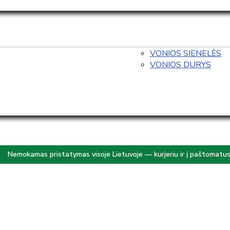
VONIOS SIENELĖS
VONIOS DURYS
Nemokamas pristatymas visoje Lietuvoje — kurjeriu ir į paštomatu