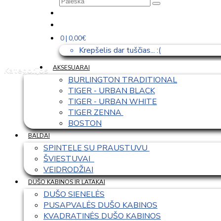
0 | 0,00€
Krepšelis dar tuščias... :(
AKSESUARAI
Kategorijos
BURLINGTON TRADITIONAL
TIGER - URBAN BLACK
TIGER - URBAN WHITE
TIGER ZENNA 
BOSTON
BALDAI
SPINTELE SU PRAUSTUVU 
ŠVIESTUVAI  
VEIDRODŽIAI
DUŠO KABINOS IR LATAKAI
DUŠO SIENELĖS
PUSAPVALĖS DUŠO KABINOS
KVADRATINĖS DUŠO KABINOS