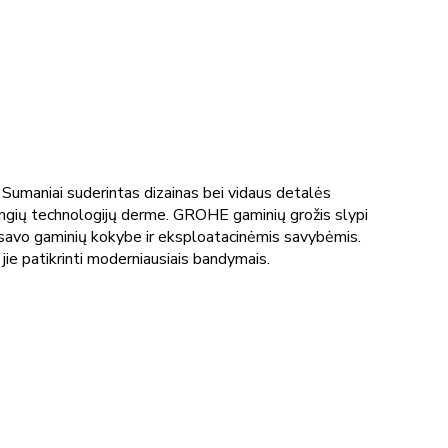
umaniai suderintas dizainas bei vidaus detalės
žangių technologijų derme. GROHE gaminių grožis slypi
i savo gaminių kokybe ir eksploatacinėmis savybėmis.
jie patikrinti moderniausiais bandymais.