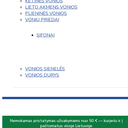
KETINĖS VONIOS
LIETO AKMENS VONIOS
PLIENINĖS VONIOS
VONIŲ PRIEDAI
SIFONAI
VONIOS SIENELĖS
VONIOS DURYS
Nemokamas pristatymas užsakymams nuo 50 € — kurjeriu ir į
paštomatus visoje Lietuvoje