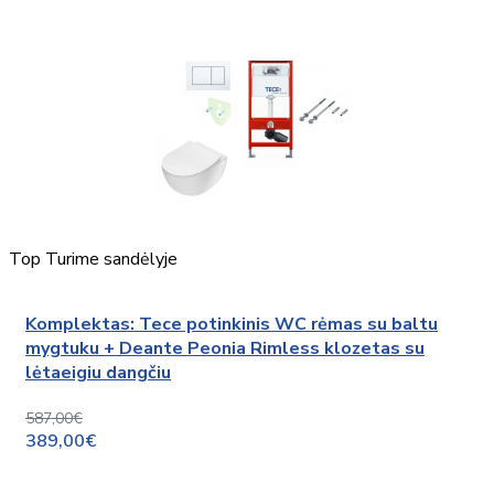
Top
Turime sandėlyje
Komplektas: Tece potinkinis WC rėmas su baltu
mygtuku + Deante Peonia Rimless klozetas su
lėtaeigiu dangčiu
587,00€
389,00€