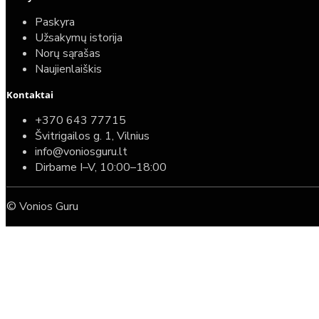
Paskyra
Užsakymų istorija
Norų sąrašas
Naujienlaiškis
Kontaktai
+370 643 77715
Švitrigailos g. 1, Vilnius
info@voniosguru.lt
Dirbame I–V, 10:00–18:00
© Vonios Guru