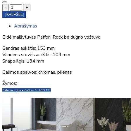
-
+
Į KREPŠELĮ
Aprašymas
Bidė maišytuvas Paffoni Rock be dugno vožtuvo
Bendras aukštis: 153 mm
Vandens srovės aukštis: 103 mm
Snapo ilgis: 134 mm
Galimos spalvos: chromas, plienas
Žymos:
Bidė maišytuvas
Paffoni Rock
RO 131