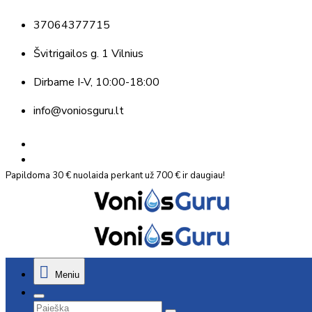
37064377715
Švitrigailos g. 1 Vilnius
Dirbame
I-V, 10:00-18:00
info@voniosguru.lt
Papildoma 30 € nuolaida perkant už 700 € ir daugiau!
Meniu