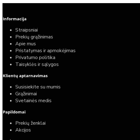
Informacija
Straipsniai
Prekių grąžinimas
Apie mus
Pristatymas ir apmokėjimas
Privatumo politika
Taisyklės ir sąlygos
Elektrinio gyvatuko paruošimo paslauga
Klientų aptarnavimas
40,00€
Susisiekite su mumis
25,00€
Grąžinimai
Svetainės medis
Papildomai
Prekių ženklai
Akcijos