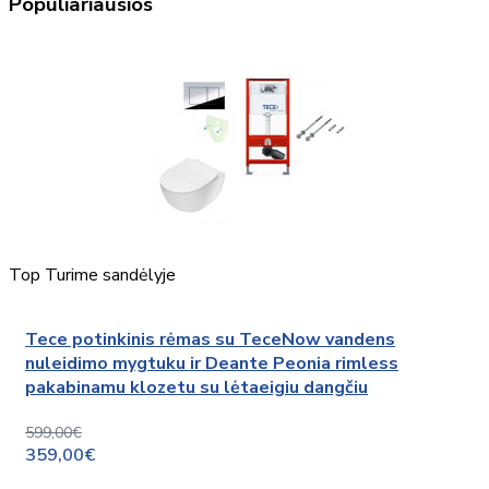
Populiariausios
Top
Turime sandėlyje
Tece potinkinis rėmas su TeceNow vandens
nuleidimo mygtuku ir Deante Peonia rimless
pakabinamu klozetu su lėtaeigiu dangčiu
599,00€
359,00€