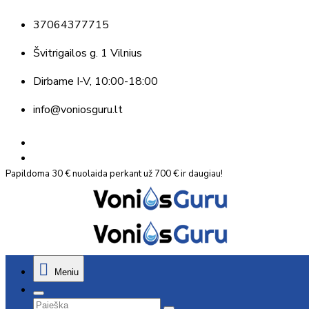
37064377715
Švitrigailos g. 1 Vilnius
Dirbame
I-V, 10:00-18:00
info@voniosguru.lt
Papildoma 30 € nuolaida perkant už 700 € ir daugiau!
Meniu