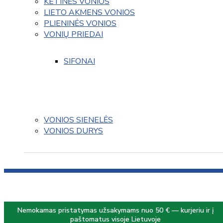
KETINĖS VONIOS
LIETO AKMENS VONIOS
PLIENINĖS VONIOS
VONIŲ PRIEDAI
SIFONAI
VONIOS SIENELĖS
VONIOS DURYS
Nemokamas pristatymas užsakymams nuo 50 € — kurjeriu ir į
paštomatus visoje Lietuvoje