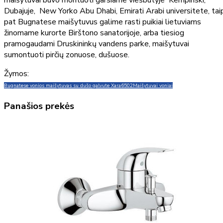
maišytuvai buvo montuoti garsiame viešbutyje Kempinski,
Dubajuje, New Yorko Abu Dhabi, Emirati Arabi universitete, tai
pat Bugnatese maišytuvus galime rasti puikiai lietuviams
žinomame kurorte Birštono sanatorijoje, arba tiesiog
pramogaudami Druskininkų vandens parke, maišytuvai
sumontuoti pirčių zonuose, dušuose.
Žymos:
Bugnatese vonios maišytuvas su dušo galvute Xara
6502
Maišytuvai voniai
Panašios prekės