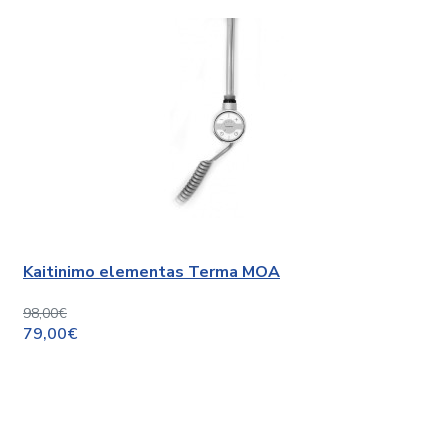
Kaitinimo elementas Terma MOA
98,00€
79,00€