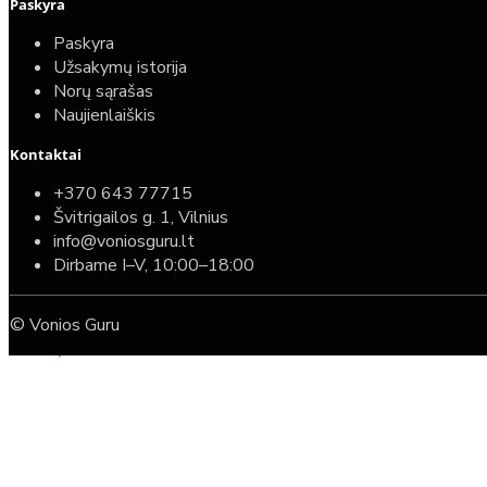
Paskyra
Paskyra
Užsakymų istorija
Norų sąrašas
Naujienlaiškis
Kontaktai
Top
Turime sandėlyje
+370 643 77715
Švitrigailos g. 1, Vilnius
Komplektas: Tece potinkinis WC rėmas su baltu
info@voniosguru.lt
mygtuku + Deante Peonia Rimless klozetas su
Dirbame I–V, 10:00–18:00
lėtaeigiu dangčiu
© Vonios Guru
587,00€
389,00€