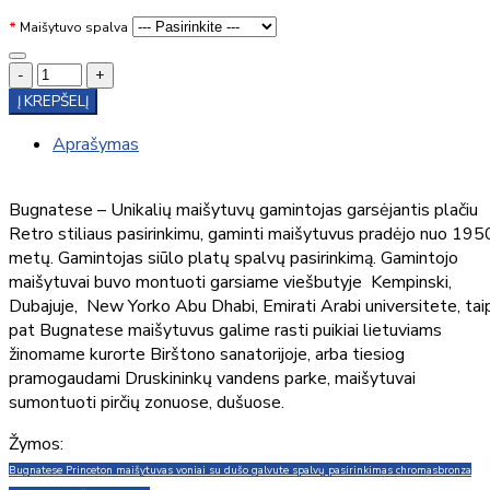
Maišytuvo spalva
-
+
Į KREPŠELĮ
Aprašymas
Bugnatese – Unikalių maišytuvų gamintojas garsėjantis plačiu
Retro stiliaus pasirinkimu, gaminti maišytuvus pradėjo nuo 195
metų. Gamintojas siūlo platų spalvų pasirinkimą. Gamintojo
maišytuvai buvo montuoti garsiame viešbutyje Kempinski,
Dubajuje, New Yorko Abu Dhabi, Emirati Arabi universitete, tai
pat Bugnatese maišytuvus galime rasti puikiai lietuviams
žinomame kurorte Birštono sanatorijoje, arba tiesiog
pramogaudami Druskininkų vandens parke, maišytuvai
sumontuoti pirčių zonuose, dušuose.
Žymos:
Bugnatese Princeton maišytuvas voniai su dušo galvute spalvų pasirinkimas chromas
bronza