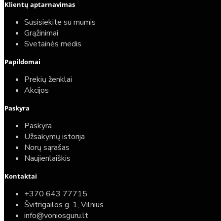
Klientų aptarnavimas
Susisiekite su mumis
Grąžinimai
Svetainės medis
Papildomai
Prekių ženklai
Akcijos
Paskyra
Paskyra
Užsakymų istorija
Norų sąrašas
Naujienlaiškis
Kontaktai
+370 643 77715
Švitrigailos g. 1, Vilnius
info@voniosguru.lt