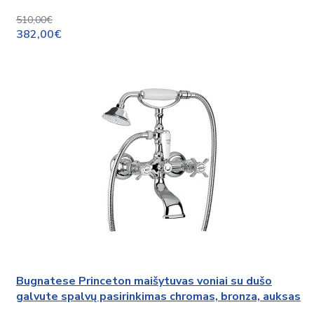
510,00€
382,00€
Bugnatese Princeton maišytuvas voniai su dušo
galvute spalvų pasirinkimas chromas, bronza, auksas