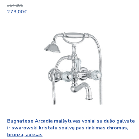
364,00€
273,00€
Bugnatese Arcadia maišytuvas voniai su dušo galvute
ir swarowski kristalu spalvų pasirinkimas chromas,
bronza, auksas