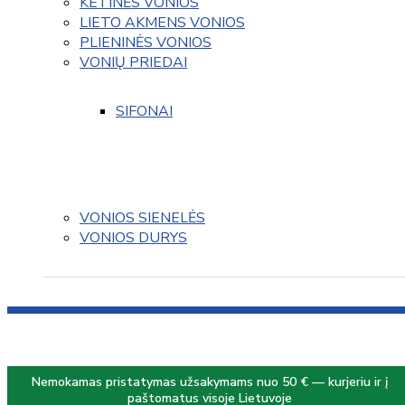
KETINĖS VONIOS
LIETO AKMENS VONIOS
PLIENINĖS VONIOS
VONIŲ PRIEDAI
SIFONAI
VONIOS SIENELĖS
VONIOS DURYS
Nemokamas pristatymas užsakymams nuo 50 € — kurjeriu ir į
paštomatus visoje Lietuvoje