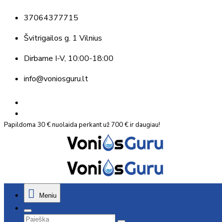
37064377715
Švitrigailos g. 1 Vilnius
Dirbame
I-V, 10:00-18:00
info@voniosguru.lt
Papildoma 30 € nuolaida perkant už 700 € ir daugiau!
Meniu