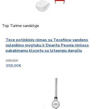
Top
Turime sandėlyje
Tece potinkinis rėmas su TeceNow vandens
nuleidimo mygtuku ir Deante Peonia rimless
pakabinamu klozetu su lėtaeigiu dangčiu
599,00€
359,00€