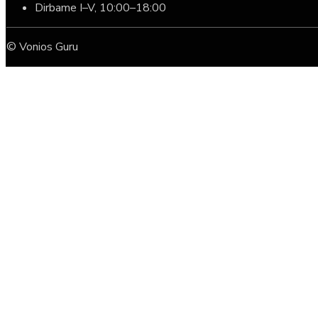
Dirbame I–V, 10:00–18:00
© Vonios Guru