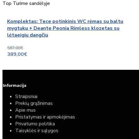
Top
Turime sandėlyje
Komplektas: Tece potinkinis WC rėmas su baltu
mygtuku + Deante Peonia Rimless klozetas su
lėtaeigiu dangčiu
587,00€
389,00€
Informacija
Straipsniai
Prekių grąžinimas
Apie mus
Pristatymas ir apmokėjimas
Privatumo politika
Taisyklės ir sąlygos