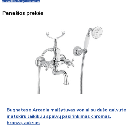
auksas
802
Maišytuvai voniai
Panašios prekės
Bugnatese Arcadia maišytuvas voniai su dušo galvute
ir atskiru laikikliu spalvų pasirinkimas chromas,
bronza, auksas