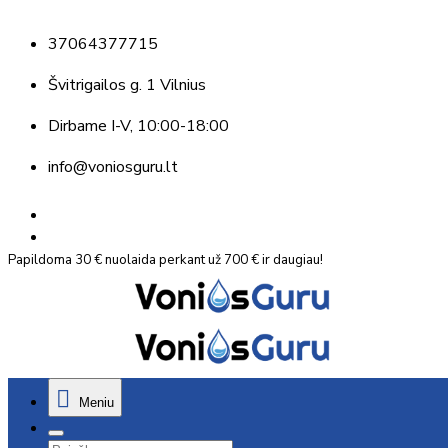
37064377715
Švitrigailos g. 1 Vilnius
Dirbame
I-V, 10:00-18:00
info@voniosguru.lt
Papildoma 30 € nuolaida perkant už 700 € ir daugiau!
Meniu