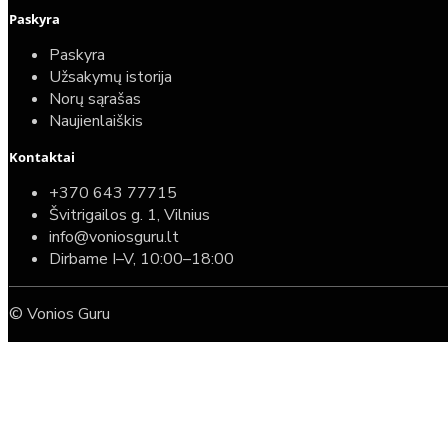
Paskyra
Paskyra
Užsakymų istorija
Norų sąrašas
Naujienlaiškis
Kontaktai
+370 643 77715
Švitrigailos g. 1, Vilnius
info@voniosguru.lt
Dirbame I–V, 10:00–18:00
© Vonios Guru