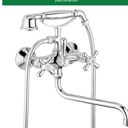
paštomatus