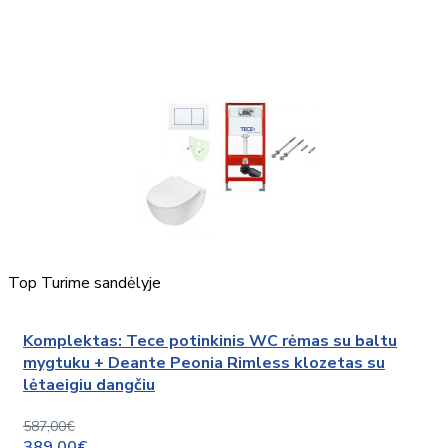
Top
Turime sandėlyje
Komplektas: Tece potinkinis WC rėmas su baltu
mygtuku + Deante Peonia Rimless klozetas su
lėtaeigiu dangčiu
587,00€
389,00€