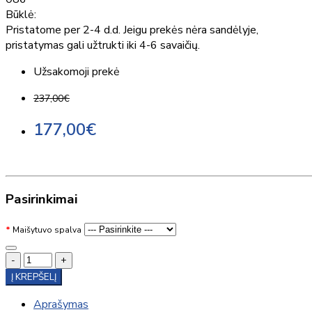
Būklė:
Pristatome per 2-4 d.d. Jeigu prekės nėra sandėlyje,
pristatymas gali užtrukti iki 4-6 savaičių.
Užsakomoji prekė
237,00€
177,00€
Pasirinkimai
Maišytuvo spalva
-
+
Į KREPŠELĮ
Aprašymas