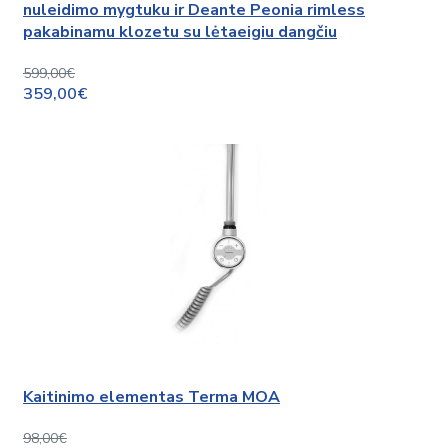
nuleidimo mygtuku ir Deante Peonia rimless
pakabinamu klozetu su lėtaeigiu dangčiu
599,00€
359,00€
Kaitinimo elementas Terma MOA
98,00€