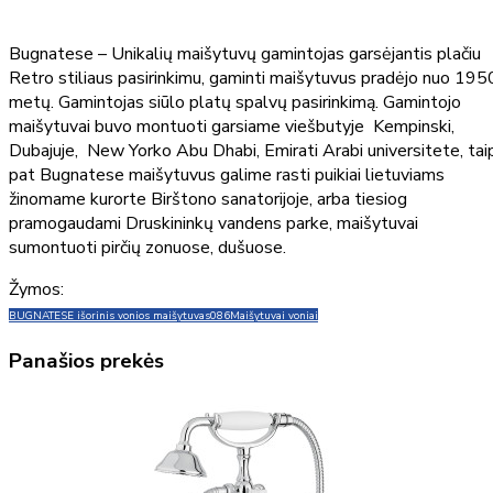
Bugnatese – Unikalių maišytuvų gamintojas garsėjantis plačiu
Retro stiliaus pasirinkimu, gaminti maišytuvus pradėjo nuo 195
metų. Gamintojas siūlo platų spalvų pasirinkimą. Gamintojo
maišytuvai buvo montuoti garsiame viešbutyje Kempinski,
Dubajuje, New Yorko Abu Dhabi, Emirati Arabi universitete, tai
pat Bugnatese maišytuvus galime rasti puikiai lietuviams
žinomame kurorte Birštono sanatorijoje, arba tiesiog
pramogaudami Druskininkų vandens parke, maišytuvai
sumontuoti pirčių zonuose, dušuose.
Žymos:
BUGNATESE išorinis vonios maišytuvas
086
Maišytuvai voniai
Panašios prekės