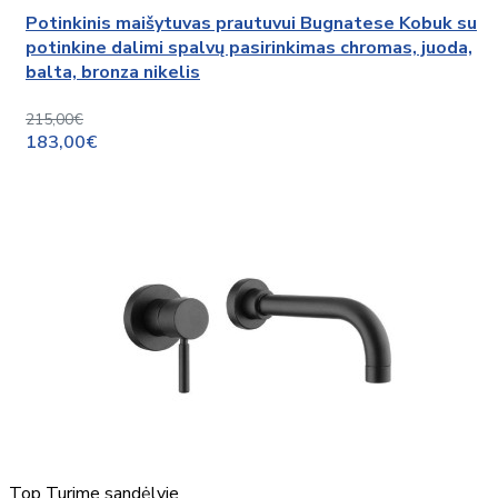
Potinkinis maišytuvas prautuvui Bugnatese Kobuk su
potinkine dalimi spalvų pasirinkimas chromas, juoda,
balta, bronza nikelis
215,00€
183,00€
Top
Turime sandėlyje