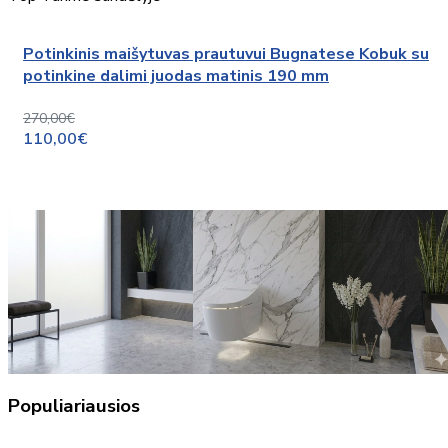
Potinkinis maišytuvas prautuvui Bugnatese Kobuk su
potinkine dalimi juodas matinis 190 mm
270,00€
110,00€
Populiariausios