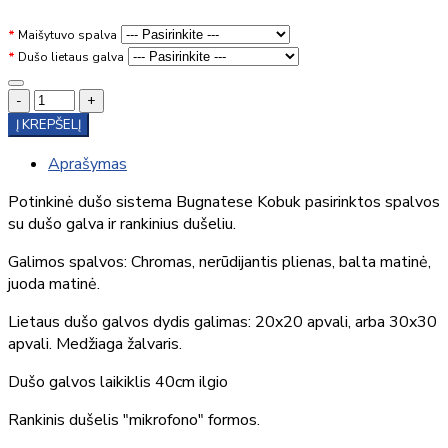
Maišytuvo spalva
Dušo lietaus galva
-
+
Į KREPŠELĮ
Aprašymas
Potinkinė dušo sistema Bugnatese Kobuk pasirinktos spalvos
su dušo galva ir rankinius dušeliu.
Galimos spalvos: Chromas, nerūdijantis plienas, balta matinė,
juoda matinė.
Lietaus dušo galvos dydis galimas: 20x20 apvali, arba 30x30
apvali. Medžiaga žalvaris.
Dušo galvos laikiklis 40cm ilgio
Rankinis dušelis "mikrofono" formos.