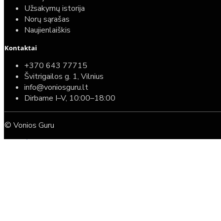
Užsakymų istorija
Norų sąrašas
Naujienlaiškis
Kontaktai
Top
Turime sandėlyje
+370 643 77715
Švitrigailos g. 1, Vilnius
Komplektas: Tece potinkinis WC rėmas su baltu
info@voniosguru.lt
mygtuku + Deante Peonia Rimless klozetas su
Dirbame I–V, 10:00–18:00
lėtaeigiu dangčiu
© Vonios Guru
587,00€
389,00€