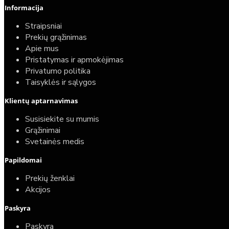
Informacija
Straipsniai
Prekių grąžinimas
Apie mus
Pristatymas ir apmokėjimas
Privatumo politika
Taisyklės ir sąlygos
Elektrinio gyvatuko paruošimo paslauga
Klientų aptarnavimas
40,00€
Susisiekite su mumis
25,00€
Grąžinimai
Svetainės medis
Papildomai
Prekių ženklai
Akcijos
Paskyra
Paskyra