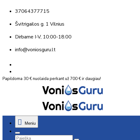
37064377715
Švitrigailos g. 1 Vilnius
Dirbame
I-V, 10:00-18:00
info@voniosguru.lt
Papildoma 30 € nuolaida perkant už 700 € ir daugiau!
Meniu