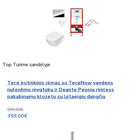
Top
Turime sandėlyje
Tece potinkinis rėmas su TeceNow vandens
nuleidimo mygtuku ir Deante Peonia rimless
pakabinamu klozetu su lėtaeigiu dangčiu
599,00€
359,00€