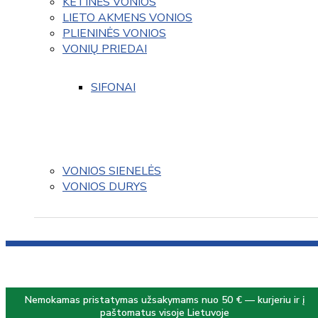
KETINĖS VONIOS
LIETO AKMENS VONIOS
PLIENINĖS VONIOS
VONIŲ PRIEDAI
SIFONAI
VONIOS SIENELĖS
VONIOS DURYS
Nemokamas pristatymas užsakymams nuo 50 € — kurjeriu ir į
paštomatus visoje Lietuvoje