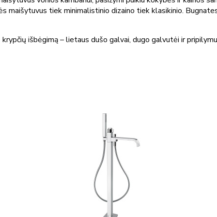
maišytuvus vonios kambariui, pasižymi puikiu kokybės ir kainos san
ės maišytuvus tiek minimalistinio dizaino tiek klasikinio. Bugna
 krypčių išbėgimą – lietaus dušo galvai, dugo galvutėi ir pripilymui