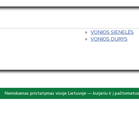
VONIOS SIENELĖS
VONIOS DURYS
Nemokamas pristatymas visoje Lietuvoje — kurjeriu ir į paštomatu