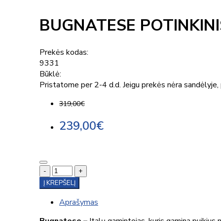
BUGNATESE POTINKIN
Prekės kodas:
9331
Būklė:
Pristatome per 2-4 d.d. Jeigu prekės nėra sandėlyje, p
319,00€
239,00€
-
+
Į KREPŠELĮ
Aprašymas