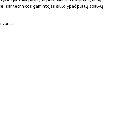
tykiu,gaminiai pasižymi praktiškumu ir kokybe, kurią
tese santechnikos gamintojas siūlo ypač platų spalvų
 voniai.