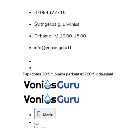
37064377715
Švitrigailos g. 1 Vilnius
Dirbame
I-V, 10:00-18:00
info@voniosguru.lt
Papildoma 30 € nuolaida perkant už 700 € ir daugiau!
Meniu