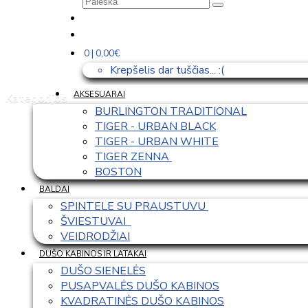
0 | 0,00€
Krepšelis dar tuščias... :(
AKSESUARAI
Kategorijos
BURLINGTON TRADITIONAL
TIGER - URBAN BLACK
TIGER - URBAN WHITE
TIGER ZENNA 
BOSTON
BALDAI
SPINTELE SU PRAUSTUVU 
ŠVIESTUVAI  
VEIDRODŽIAI
DUŠO KABINOS IR LATAKAI
DUŠO SIENELĖS
PUSAPVALĖS DUŠO KABINOS
KVADRATINĖS DUŠO KABINOS