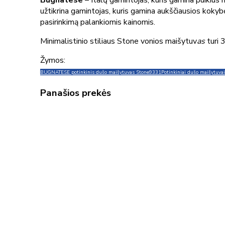
Bugnatese –
Italų gamintojas, kuris gamina puikius 
užtikrina gamintojas, kuris gamina aukščiausios kokyb
pasirinkimą palankiomis kainomis.
Minimalistinio stiliaus Stone vonios maišytuv
as
turi
3
Žymos:
BUGNATESE potinkinis dušo maišytuvas Stone
9331
Potinkiniai dušo maišytuvai
Panašios prekės