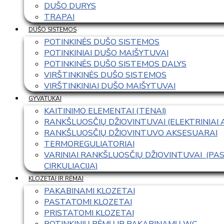
DUŠO DURYS
TRAPAI
DUŠO SISTEMOS
POTINKINĖS DUŠO SISTEMOS
POTINKINIAI DUŠO MAIŠYTUVAI
POTINKINĖS DUŠO SISTEMOS DALYS
VIRŠTINKINĖS DUŠO SISTEMOS
VIRŠTINKINIAI DUŠO MAIŠYTUVAI
GYVATUKAI
KAITINIMO ELEMENTAI (TENAI)
RANKŠLUOSČIŲ DŽIOVINTUVAI (ELEKTRINIAI
RANKŠLUOSČIŲ DŽIOVINTUVO AKSESUARAI
TERMOREGULIATORIAI
VARINIAI RANKŠLUOSČIŲ DŽIOVINTUVAI  (P
CIRKULIACIJA)
KLOZETAI IR RĖMAI
PAKABINAMI KLOZETAI
PASTATOMI KLOZETAI
PRISTATOMI KLOZETAI
POTINKINIŲ RĖMŲ IR PAKABINAMŲ WC 