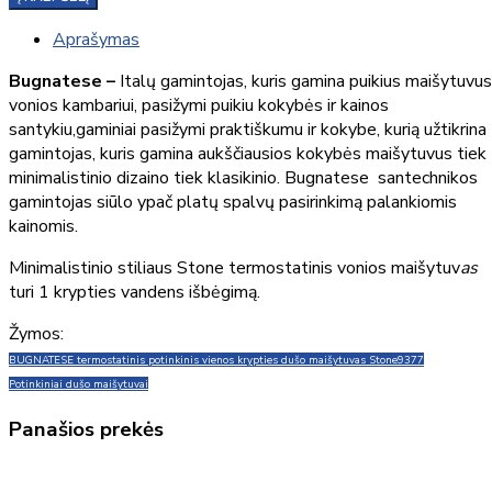
Aprašymas
Bugnatese –
Italų gamintojas, kuris gamina puikius maišytuvus
vonios kambariui, pasižymi puikiu kokybės ir kainos
santykiu,gaminiai pasižymi praktiškumu ir kokybe, kurią užtikrina
gamintojas, kuris gamina aukščiausios kokybės maišytuvus tiek
minimalistinio dizaino tiek klasikinio. Bugnatese santechnikos
gamintojas siūlo ypač platų spalvų pasirinkimą palankiomis
kainomis.
Minimalistinio stiliaus Stone termostatinis vonios maišytuv
as
turi
1 krypties vandens išbėgimą.
Žymos:
BUGNATESE termostatinis potinkinis vienos krypties dušo maišytuvas Stone
9377
Potinkiniai dušo maišytuvai
Panašios prekės