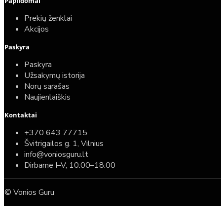
Papildomai
Prekių ženklai
Akcijos
Paskyra
Paskyra
Užsakymų istorija
Norų sąrašas
Naujienlaiškis
Kontaktai
+370 643 77715
Švitrigailos g. 1, Vilnius
info@voniosguru.lt
Dirbame I–V, 10:00–18:00
© Vonios Guru