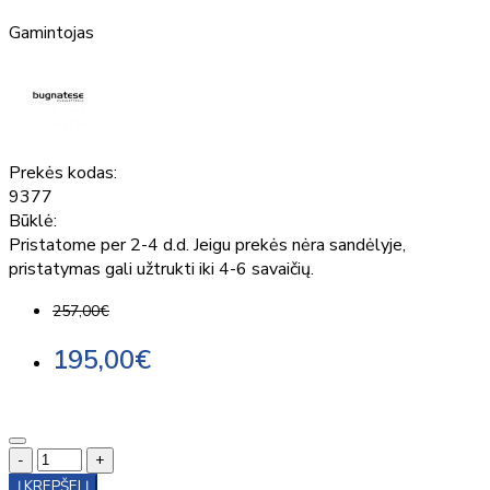
Gamintojas
Prekės kodas:
9377
Būklė:
Pristatome per 2-4 d.d. Jeigu prekės nėra sandėlyje,
pristatymas gali užtrukti iki 4-6 savaičių.
257,00€
195,00€
-
+
Į KREPŠELĮ