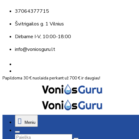
37064377715
Švitrigailos g. 1 Vilnius
Dirbame
I-V, 10:00-18:00
info@voniosguru.lt
Papildoma 30 € nuolaida perkant už 700 € ir daugiau!
Meniu