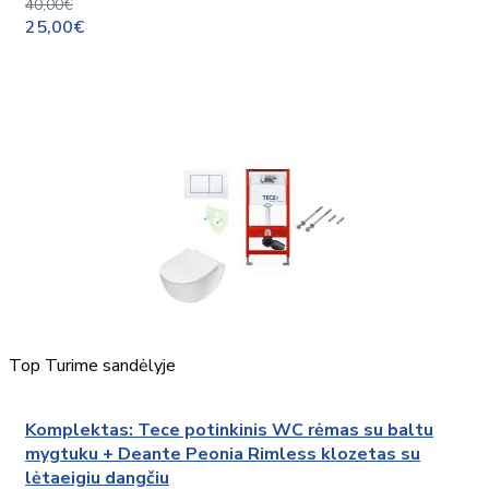
40,00€
25,00€
Top
Turime sandėlyje
Komplektas: Tece potinkinis WC rėmas su baltu
mygtuku + Deante Peonia Rimless klozetas su
lėtaeigiu dangčiu