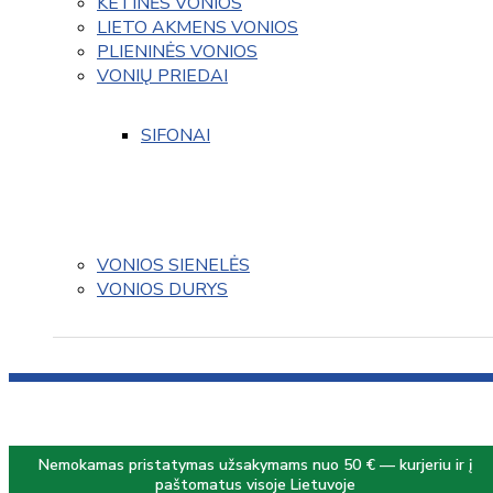
KETINĖS VONIOS
LIETO AKMENS VONIOS
PLIENINĖS VONIOS
VONIŲ PRIEDAI
SIFONAI
VONIOS SIENELĖS
VONIOS DURYS
Nemokamas pristatymas užsakymams nuo 50 € — kurjeriu ir į
paštomatus visoje Lietuvoje