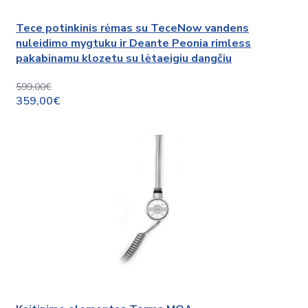
Tece potinkinis rėmas su TeceNow vandens
nuleidimo mygtuku ir Deante Peonia rimless
pakabinamu klozetu su lėtaeigiu dangčiu
599,00€
359,00€