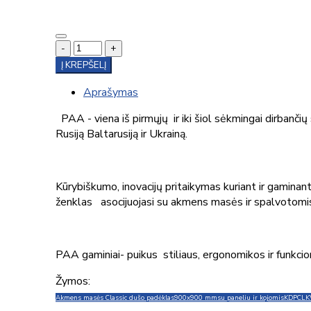
-
+
Į KREPŠELĮ
Aprašymas
PAA - viena iš pirmųjų ir iki šiol sėkmingai dirbanči
Rusiją Baltarusiją ir Ukrainą.
Kūrybiškumo, inovacijų pritaikymas kuriant ir gamina
ženklas asocijuojasi su akmens masės ir spalvotomis
PAA gaminiai- puikus stiliaus, ergonomikos ir funkci
Žymos:
Akmens masės Classic dušo padėklas
900x900 mm
su paneliu ir kojomis
KDPCLK