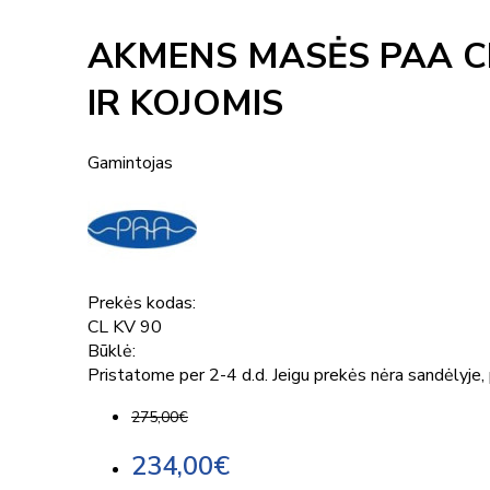
AKMENS MASĖS PAA CL
IR KOJOMIS
Gamintojas
Prekės kodas:
CL KV 90
Būklė:
Pristatome per 2-4 d.d. Jeigu prekės nėra sandėlyje, p
275,00€
234,00€