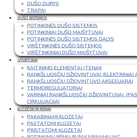
DUŠO DURYS
TRAPAI
DUŠO SISTEMOS
POTINKINĖS DUŠO SISTEMOS
POTINKINIAI DUŠO MAIŠYTUVAI
POTINKINĖS DUŠO SISTEMOS DALYS
VIRŠTINKINĖS DUŠO SISTEMOS
VIRŠTINKINIAI DUŠO MAIŠYTUVAI
GYVATUKAI
KAITINIMO ELEMENTAI (TENAI)
RANKŠLUOSČIŲ DŽIOVINTUVAI (ELEKTRINIAI
RANKŠLUOSČIŲ DŽIOVINTUVO AKSESUARAI
TERMOREGULIATORIAI
VARINIAI RANKŠLUOSČIŲ DŽIOVINTUVAI  (P
CIRKULIACIJA)
KLOZETAI IR RĖMAI
PAKABINAMI KLOZETAI
PASTATOMI KLOZETAI
PRISTATOMI KLOZETAI
POTINKINIŲ RĖMŲ IR PAKABINAMŲ WC 