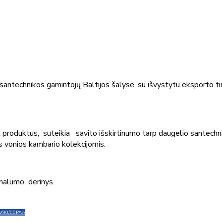
ų santechnikos gamintojų Baltijos šalyse, su išvystytu eksporto t
nt produktus, suteikia savito išskirtinumo tarp daugelio santechn
 vonios kambario kolekcijomis.
onalumo derinys.
V90/00
PAA