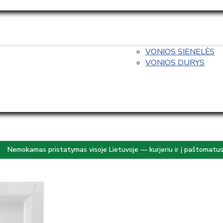
VONIOS SIENELĖS
VONIOS DURYS
Nemokamas pristatymas visoje Lietuvoje — kurjeriu ir į paštomatu