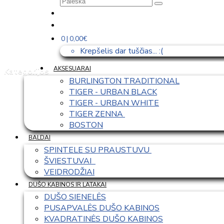
0 | 0,00€
Krepšelis dar tuščias... :(
AKSESUARAI
Kategorijos
BURLINGTON TRADITIONAL
TIGER - URBAN BLACK
TIGER - URBAN WHITE
TIGER ZENNA 
BOSTON
BALDAI
SPINTELE SU PRAUSTUVU 
ŠVIESTUVAI  
VEIDRODŽIAI
DUŠO KABINOS IR LATAKAI
DUŠO SIENELĖS
PUSAPVALĖS DUŠO KABINOS
KVADRATINĖS DUŠO KABINOS