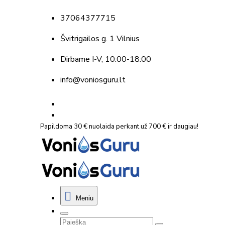
37064377715
Švitrigailos g. 1 Vilnius
Dirbame
I-V, 10:00-18:00
info@voniosguru.lt
Papildoma 30 € nuolaida perkant už 700 € ir daugiau!
Meniu