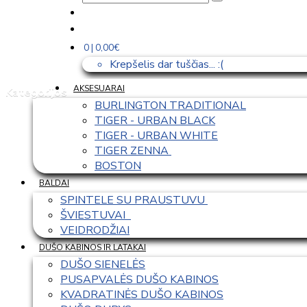
0 | 0,00€
Krepšelis dar tuščias... :(
AKSESUARAI
Kategorijos
BURLINGTON TRADITIONAL
TIGER - URBAN BLACK
TIGER - URBAN WHITE
TIGER ZENNA 
BOSTON
BALDAI
SPINTELE SU PRAUSTUVU 
ŠVIESTUVAI  
VEIDRODŽIAI
DUŠO KABINOS IR LATAKAI
DUŠO SIENELĖS
PUSAPVALĖS DUŠO KABINOS
KVADRATINĖS DUŠO KABINOS