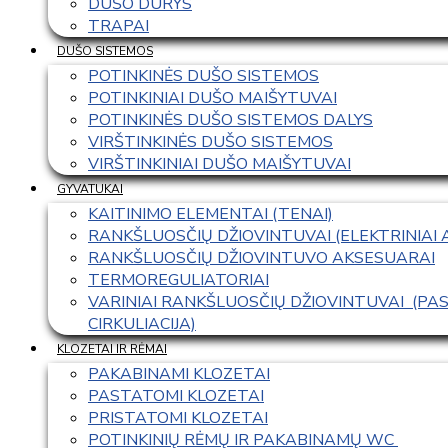
DUŠO DURYS
TRAPAI
DUŠO SISTEMOS
POTINKINĖS DUŠO SISTEMOS
POTINKINIAI DUŠO MAIŠYTUVAI
POTINKINĖS DUŠO SISTEMOS DALYS
VIRŠTINKINĖS DUŠO SISTEMOS
VIRŠTINKINIAI DUŠO MAIŠYTUVAI
GYVATUKAI
KAITINIMO ELEMENTAI (TENAI)
RANKŠLUOSČIŲ DŽIOVINTUVAI (ELEKTRINIAI
RANKŠLUOSČIŲ DŽIOVINTUVO AKSESUARAI
TERMOREGULIATORIAI
VARINIAI RANKŠLUOSČIŲ DŽIOVINTUVAI  (P
CIRKULIACIJA)
KLOZETAI IR RĖMAI
PAKABINAMI KLOZETAI
PASTATOMI KLOZETAI
PRISTATOMI KLOZETAI
POTINKINIŲ RĖMŲ IR PAKABINAMŲ WC 