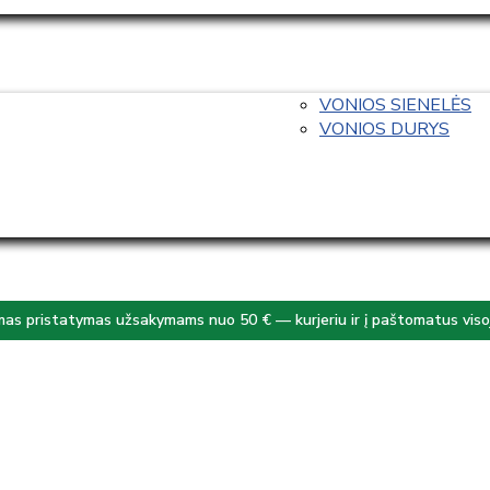
VONIOS SIENELĖS
VONIOS DURYS
s pristatymas užsakymams nuo 50 € — kurjeriu ir į paštomatus visoj