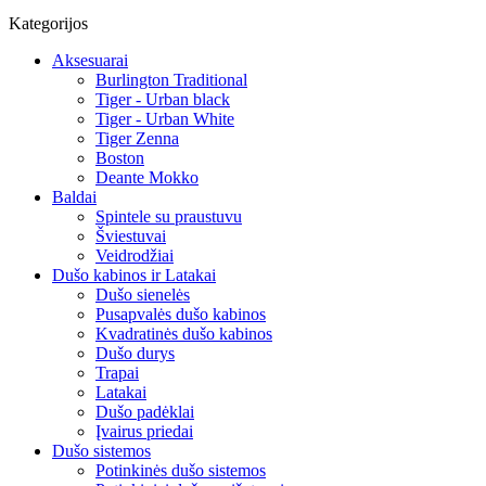
Kategorijos
Aksesuarai
Burlington Traditional
Tiger - Urban black
Tiger - Urban White
Tiger Zenna
Boston
Deante Mokko
Baldai
Spintele su praustuvu
Šviestuvai
Veidrodžiai
Dušo kabinos ir Latakai
Dušo sienelės
Pusapvalės dušo kabinos
Kvadratinės dušo kabinos
Dušo durys
Trapai
Latakai
Dušo padėklai
Įvairus priedai
Dušo sistemos
Potinkinės dušo sistemos