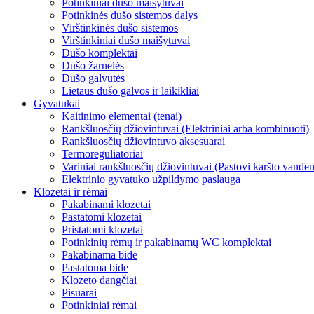
Potinkiniai dušo maišytuvai
Potinkinės dušo sistemos dalys
Virštinkinės dušo sistemos
Virštinkiniai dušo maišytuvai
Dušo komplektai
Dušo žarnelės
Dušo galvutės
Lietaus dušo galvos ir laikikliai
Gyvatukai
Kaitinimo elementai (tenai)
Rankšluosčių džiovintuvai (Elektriniai arba kombinuoti)
Rankšluosčių džiovintuvo aksesuarai
Termoreguliatoriai
Variniai rankšluosčių džiovintuvai (Pastovi karšto vandens
Elektrinio gyvatuko užpildymo paslauga
Klozetai ir rėmai
Pakabinami klozetai
Pastatomi klozetai
Pristatomi klozetai
Potinkinių rėmų ir pakabinamų WC komplektai
Pakabinama bide
Pastatoma bide
Klozeto dangčiai
Pisuarai
Potinkiniai rėmai