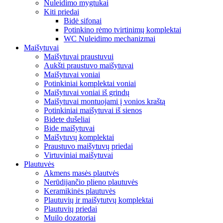
Nuleidimo mygtukai
Kiti priedai
Bidė sifonai
Potinkino rėmo tvirtinimų komplektai
WC Nuleidimo mechanizmai
Maišytuvai
Maišytuvai praustuvui
Aukšti praustuvo maišytuvai
Maišytuvai voniai
Potinkiniai komplektai voniai
Maišytuvai voniai iš grindų
Maišytuvai montuojami į vonios kraštą
Potinkiniai maišytuvai iš sienos
Bidete dušeliai
Bide maišytuvai
Maišytuvų komplektai
Praustuvo maišytuvų priedai
Virtuviniai maišytuvai
Plautuvės
Akmens masės plautvės
Nerūdijančio plieno plautuvės
Keramikinės plautuvės
Plautuvių ir maišytutvų komplektai
Plautuvių priedai
Muilo dozatoriai