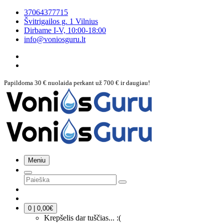
37064377715
Švitrigailos g. 1 Vilnius
Dirbame
I-V, 10:00-18:00
info@voniosguru.lt
Papildoma 30 € nuolaida perkant už 700 € ir daugiau!
Meniu
0 | 0,00€
Krepšelis dar tuščias... :(