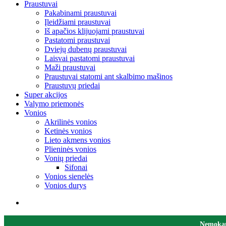
Praustuvai
Pakabinami praustuvai
Įleidžiami praustuvai
Iš apačios klijuojami praustuvai
Pastatomi praustuvai
Dviejų dubenų praustuvai
Laisvai pastatomi praustuvai
Maži praustuvai
Praustuvai statomi ant skalbimo mašinos
Praustuvų priedai
Super akcijos
Valymo priemonės
Vonios
Akrilinės vonios
Ketinės vonios
Lieto akmens vonios
Plieninės vonios
Vonių priedai
Sifonai
Vonios sienelės
Vonios durys
Nemokama