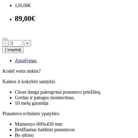
120,00€
89,00€
-
+
Į krepšelį
Aprašymas
Kodėl verta rinktis?
Kainos ir kokybės santykis.
Clean danga palengvina praustuvo priežiūrą.
Greitas ir patogus montavimas.
10 metų garantija
Praustuvo echninės ypatybės:
Matmenys 600x450 mm
Įleidžiamas baldinis praustuvas
Be sifono