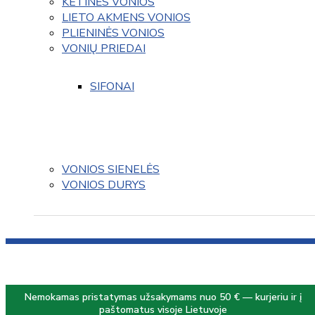
KETINĖS VONIOS
LIETO AKMENS VONIOS
PLIENINĖS VONIOS
VONIŲ PRIEDAI
SIFONAI
VONIOS SIENELĖS
VONIOS DURYS
Nemokamas pristatymas užsakymams nuo 50 € — kurjeriu ir į
paštomatus visoje Lietuvoje