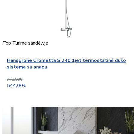
Top
Turime sandėlyje
Hansgrohe Crometta S 240 1jet termostatinė dušo
sistema su snapu
778,00€
544,00€