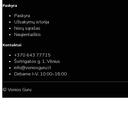
Paskyra
Paskyra
Užsakymų istorija
Norų sąrašas
Naujienlaiškis
Kontaktai
+370 643 77715
Švitrigailos g. 1, Vilnius
info@voniosguru.lt
Dirbame I–V, 10:00–18:00
© Vonios Guru