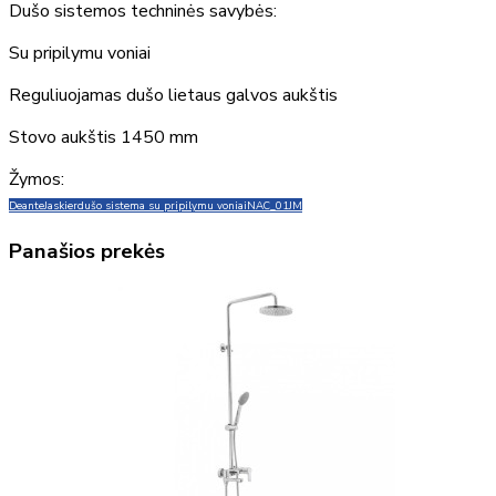
Dušo sistemos techninės savybės:
Su pripilymu voniai
Reguliuojamas dušo lietaus galvos aukštis
Stovo aukštis 1450 mm
Žymos:
Deante
Jaskier
dušo sistema su pripilymu voniai
NAC_01JM
Panašios prekės