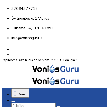
37064377715
Švitrigailos g. 1 Vilnius
Dirbame
I-V, 10:00-18:00
info@voniosguru.lt
Papildoma 30 € nuolaida perkant už 700 € ir daugiau!
Meniu