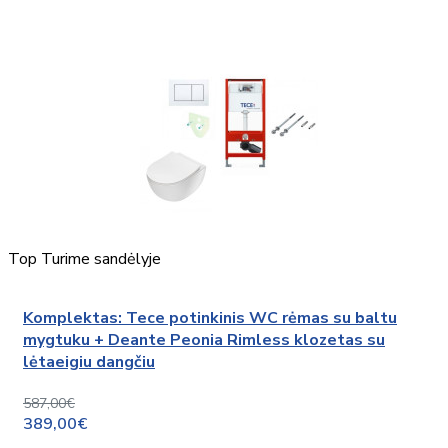
Top
Turime sandėlyje
Komplektas: Tece potinkinis WC rėmas su baltu
mygtuku + Deante Peonia Rimless klozetas su
lėtaeigiu dangčiu
587,00€
389,00€