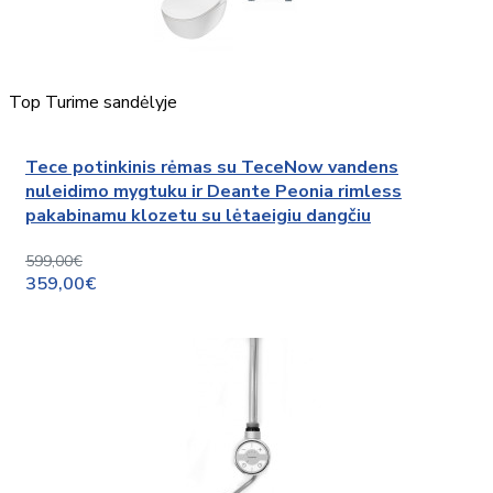
Top
Turime sandėlyje
Tece potinkinis rėmas su TeceNow vandens
nuleidimo mygtuku ir Deante Peonia rimless
pakabinamu klozetu su lėtaeigiu dangčiu
599,00€
359,00€