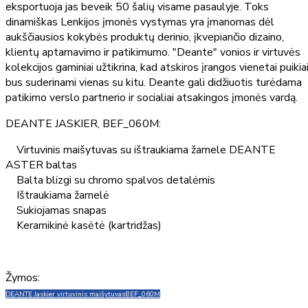
eksportuoja jas beveik 50 šalių visame pasaulyje. Toks
dinamiškas Lenkijos įmonės vystymas yra įmanomas dėl
aukščiausios kokybės produktų derinio, įkvepiančio dizaino,
klientų aptarnavimo ir patikimumo. "Deante" vonios ir virtuvės
kolekcijos gaminiai užtikrina, kad atskiros įrangos vienetai puikia
bus suderinami vienas su kitu. Deante gali didžiuotis turėdama
patikimo verslo partnerio ir socialiai atsakingos įmonės vardą.
DEANTE JASKIER, BEF_060M:
Virtuvinis maišytuvas su ištraukiama žarnele DEANTE
ASTER baltas
Balta blizgi su chromo spalvos detalėmis
Ištraukiama žarnelė
Sukiojamas snapas
Keramikinė kasėtė (kartridžas)
Žymos:
DEANTE Jaskier virtuvinis maišytuvas
BEF_060M