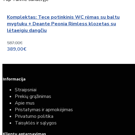
Komplektas: Tece potinkinis WC rėmas su baltu
mygtuku + Deante Peonia Rimless klozetas su
lėtaeigiu dangčiu
587,00€
389,00€
Informacija
Straipsniai
Prekių grąžinimas
Apie mus
Pristatymas ir apmokėjimas
Privatumo politika
Taisyklės ir sąlygos
Klientų aptarnavimas