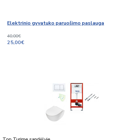
Elektrinio gyvatuko paruošimo paslauga
40,00€
25,00€
Top
Turime sandėlyje