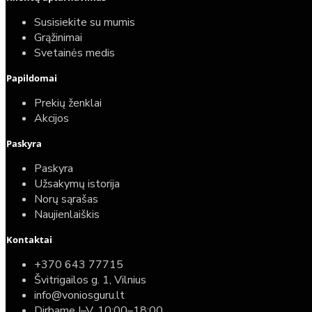
Susisiekite su mumis
Grąžinimai
Svetainės medis
Papildomai
Prekių ženklai
Akcijos
Paskyra
Paskyra
Užsakymų istorija
Norų sąrašas
Naujienlaiškis
Kontaktai
+370 643 77715
Švitrigailos g. 1, Vilnius
info@voniosguru.lt
Dirbame I–V, 10:00–18:00