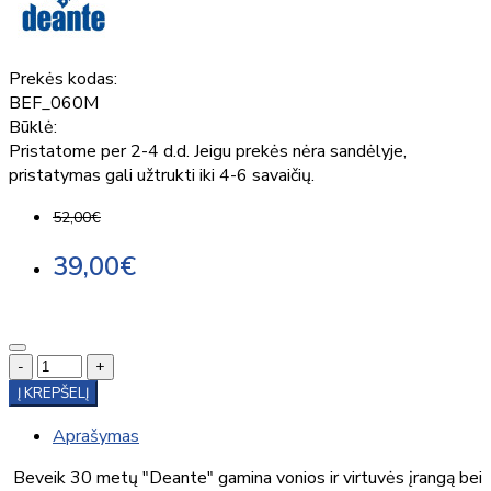
Prekės kodas:
BEF_060M
Būklė:
Pristatome per 2-4 d.d. Jeigu prekės nėra sandėlyje,
pristatymas gali užtrukti iki 4-6 savaičių.
52,00€
39,00€
-
+
Į KREPŠELĮ
Aprašymas
Beveik 30 metų "Deante" gamina vonios ir virtuvės įrangą bei