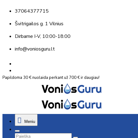
37064377715
Švitrigailos g. 1 Vilnius
Dirbame
I-V, 10:00-18:00
info@voniosguru.lt
Papildoma 30 € nuolaida perkant už 700 € ir daugiau!
Meniu