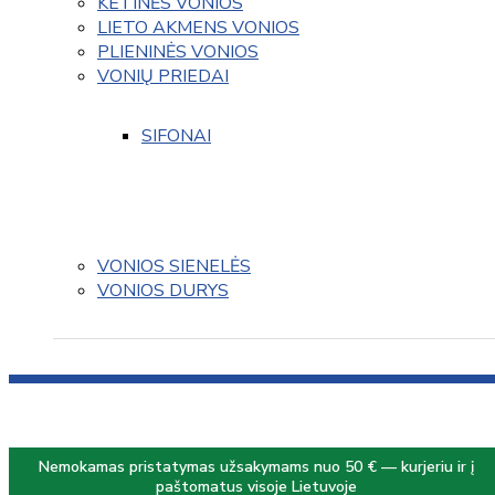
KETINĖS VONIOS
LIETO AKMENS VONIOS
PLIENINĖS VONIOS
VONIŲ PRIEDAI
SIFONAI
VONIOS SIENELĖS
VONIOS DURYS
Nemokamas pristatymas užsakymams nuo 50 € — kurjeriu ir į
paštomatus visoje Lietuvoje