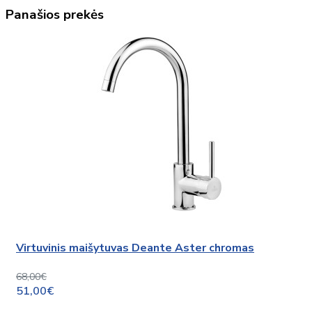
Panašios prekės
Virtuvinis maišytuvas Deante Aster chromas
68,00€
51,00€