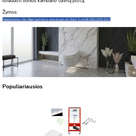
išnaudoti vonios kambario turimą plotą.
Žymos:
Pakabinamas Jika Deep kampinis praustuvas 44.5x42.5 cm
H8166120001041
Populiariausios