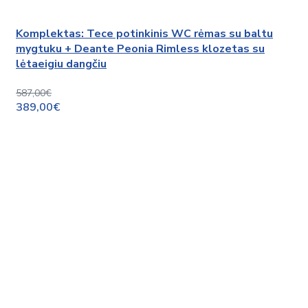
Komplektas: Tece potinkinis WC rėmas su baltu
mygtuku + Deante Peonia Rimless klozetas su
lėtaeigiu dangčiu
587,00€
389,00€