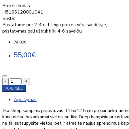
Prekės kodas:
H8166120001041
Būklė:
Pristatome per 2-4 d.d. Jeigu prekės nėra sandėlyje,
pristatymas gali užtrukti iki 4-6 savaičių.
74,00€
55,00€
-
+
Į KREPŠELĮ
Aprašymas
Jika Deep kampinis praustuvas 44.5x42.5 cm puikiai tinka tiem
kurie neturi pakankamai vietos, su Jika Deep kampiniu praustuv
ne tik sutaupysite vietos, bet ir atrasite naujus sprendimus kaip