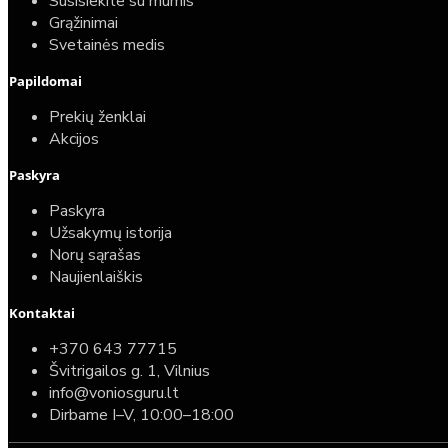
Susisiekite su mumis
Grąžinimai
Svetainės medis
Papildomai
Prekių ženklai
Akcijos
Paskyra
Paskyra
Užsakymų istorija
Norų sąrašas
Naujienlaiškis
Kontaktai
+370 643 77715
Švitrigailos g. 1, Vilnius
info@voniosguru.lt
Dirbame I–V, 10:00–18:00