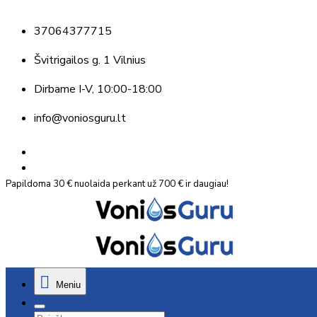
37064377715
Švitrigailos g. 1 Vilnius
Dirbame
I-V, 10:00-18:00
info@voniosguru.lt
Papildoma 30 € nuolaida perkant už 700 € ir daugiau!
Meniu