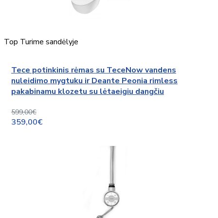
Top
Turime sandėlyje
Tece potinkinis rėmas su TeceNow vandens
nuleidimo mygtuku ir Deante Peonia rimless
pakabinamu klozetu su lėtaeigiu dangčiu
599,00€
359,00€