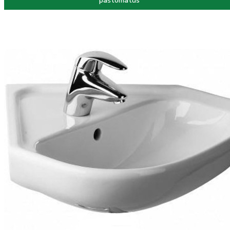
paštomatus