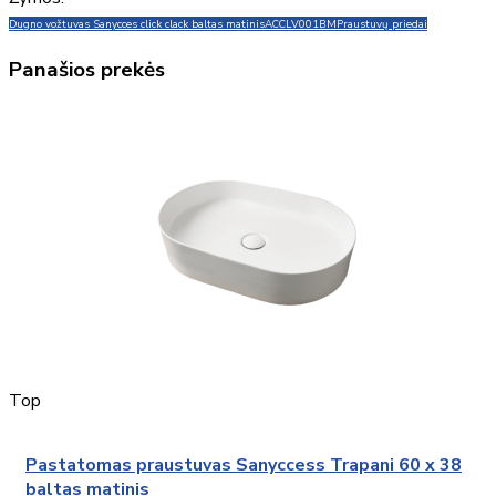
Dugno vožtuvas Sanycces click clack baltas matinis
ACCLV001BM
Praustuvų priedai
Panašios prekės
Top
Pastatomas praustuvas Sanyccess Trapani 60 x 38
baltas matinis