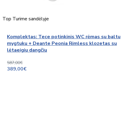
Top
Turime sandėlyje
Komplektas: Tece potinkinis WC rėmas su baltu
mygtuku + Deante Peonia Rimless klozetas su
lėtaeigiu dangčiu
587,00€
389,00€