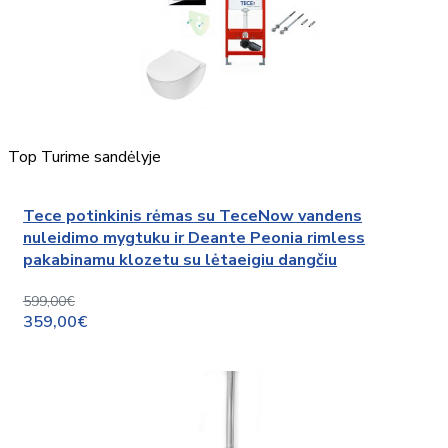
Top
Turime sandėlyje
Tece potinkinis rėmas su TeceNow vandens
nuleidimo mygtuku ir Deante Peonia rimless
pakabinamu klozetu su lėtaeigiu dangčiu
599,00€
359,00€