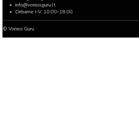
info@voniosguru.lt
Dirbame I–V, 10:00–18:00
© Vonios Guru