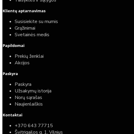
Taisyklės ir sąlygos
Klientų aptarnavimas
Susisiekite su mumis
Grąžinimai
Svetainės medis
Papildomai
Prekių ženklai
Akcijos
Paskyra
Paskyra
Užsakymų istorija
Norų sąrašas
Naujienlaiškis
Kontaktai
+370 643 77715
Švitrigailos g. 1, Vilnius