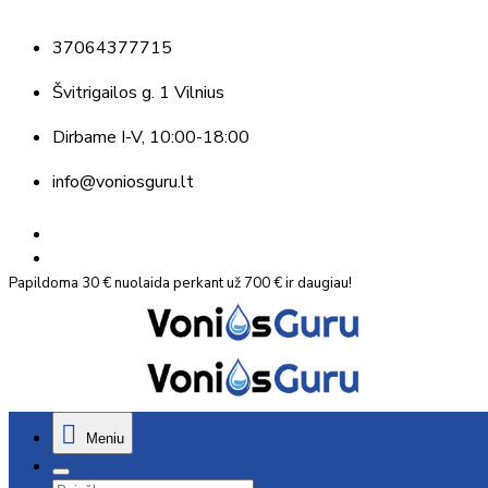
37064377715
Švitrigailos g. 1 Vilnius
Dirbame
I-V, 10:00-18:00
info@voniosguru.lt
Papildoma 30 € nuolaida perkant už 700 € ir daugiau!
Meniu