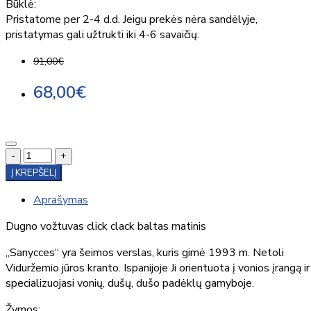
Būklė:
Pristatome per 2-4 d.d. Jeigu prekės nėra sandėlyje,
pristatymas gali užtrukti iki 4-6 savaičių.
91,00€
68,00€
-
+
Į KREPŠELĮ
Aprašymas
Dugno vožtuvas click clack baltas matinis
„Sanycces“ yra šeimos verslas, kuris gimė 1993 m. Netoli
Viduržemio jūros kranto. Ispanijoje Ji orientuota į vonios įrangą ir
specializuojasi vonių, dušų, dušo padėklų gamyboje.
Žymos: