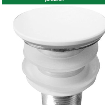
paštomatus